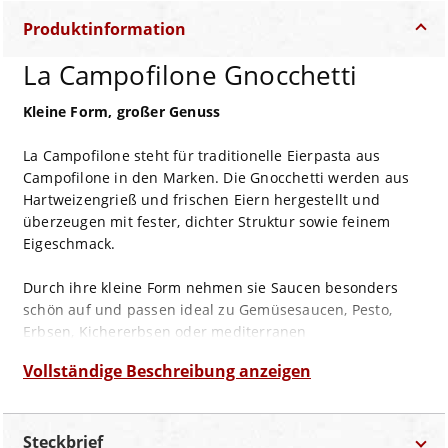
Produktinformation
La Campofilone Gnocchetti
Kleine Form, großer Genuss
La Campofilone steht für traditionelle Eierpasta aus
Campofilone in den Marken. Die Gnocchetti werden aus
Hartweizengrieß und frischen Eiern hergestellt und
überzeugen mit fester, dichter Struktur sowie feinem
Eigeschmack.
Durch ihre kleine Form nehmen sie Saucen besonders
schön auf und passen ideal zu Gemüsesaucen, Pesto,
Erbsen, Kichererbsen oder mediterranen
Pfannengerichten. Wer hochwertige italienische Pasta mit
Vollständige Beschreibung anzeigen
angenehmem Biss sucht, findet hier eine vielseitige
Feinkost-Spezialität für schnelle und genussvolle
Gerichte.
Steckbrief
Verkostungstipp:
Mit grünem Pesto, etwas Pastawasser