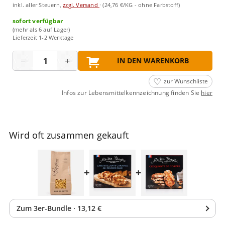
inkl. aller Steuern,
zzgl. Versand
·
(24,76 €/KG - ohne Farbstoff)
sofort verfügbar
(mehr als 6 auf Lager)
Lieferzeit 1-2 Werktage
Menge
−
+
IN DEN WARENKORB
zur Wunschliste
Infos zur Lebensmittelkennzeichnung finden Sie
hier
Wird oft zusammen gekauft
+
+
Zum
3
er-Bundle
·
13,12 €