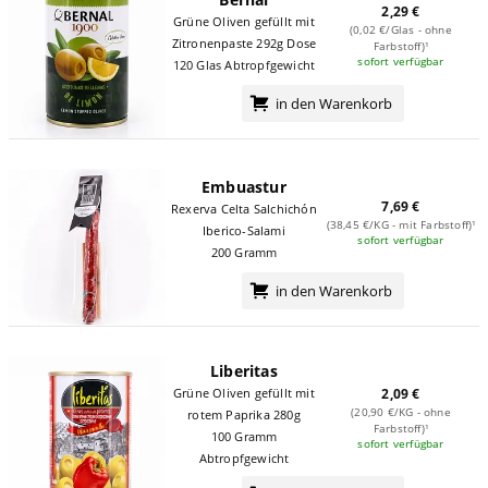
2,29 €
Grüne Oliven gefüllt mit
(0,02 €/Glas - ohne
Zitronenpaste 292g Dose
Farbstoff)¹
sofort verfügbar
120 Glas Abtropfgewicht
in den Warenkorb
Embuastur
7,69 €
Rexerva Celta Salchichón
(38,45 €/KG - mit Farbstoff)¹
Iberico-Salami
sofort verfügbar
200 Gramm
in den Warenkorb
Liberitas
Grüne Oliven gefüllt mit
2,09 €
(20,90 €/KG - ohne
rotem Paprika 280g
Farbstoff)¹
100 Gramm
sofort verfügbar
Abtropfgewicht