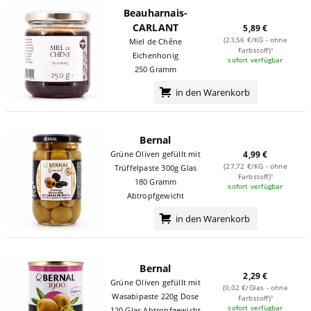
Beauharnais-
CARLANT
5,89 €
(23,56 €/KG - ohne
Miel de Chêne
Farbstoff)¹
Eichenhonig
sofort verfügbar
250 Gramm
in den Warenkorb
Bernal
Grüne Oliven gefüllt mit
4,99 €
(27,72 €/KG - ohne
Trüffelpaste 300g Glas
Farbstoff)¹
180 Gramm
sofort verfügbar
Abtropfgewicht
in den Warenkorb
Bernal
2,29 €
Grüne Oliven gefüllt mit
(0,02 €/Glas - ohne
Wasabipaste 220g Dose
Farbstoff)¹
sofort verfügbar
120 Glas Abtropfgewicht