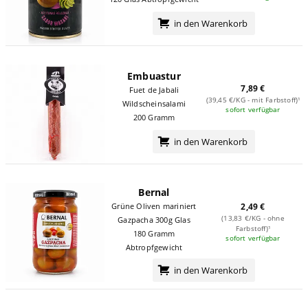
in den Warenkorb
Embuastur
7,89 €
Fuet de Jabali
(39,45 €/KG - mit Farbstoff)¹
Wildscheinsalami
sofort verfügbar
200 Gramm
in den Warenkorb
Bernal
Grüne Oliven mariniert
2,49 €
(13,83 €/KG - ohne
Gazpacha 300g Glas
Farbstoff)¹
180 Gramm
sofort verfügbar
Abtropfgewicht
in den Warenkorb