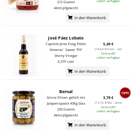
sofort verfügbar
215 Gramm
Abtropfgewicht
in den Warenkorb
José Páez Lobato
Capriete Jerez Essig Pedro
5,49 €
(14,64 €/Liter - mit
Ximenez´ Sweet "PX"
Farbstoff)¹
Sherry Vinegar
sofort verfügbar
0,375 Liter
in den Warenkorb
Bernal
TIPP!
Grüne Oliven gefüllt mit
3,79 €
(15,16 €/KG - ohne
Jalapenopaste 436g Glas
Farbstoff)¹
250 Gramm
sofort verfügbar
Abtropfgewicht
in den Warenkorb