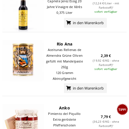
Capriete Jerez Essig 20
(12,24 €/Liter - mit
Jahre Vinaigre de Xérès
Farbstoff)¹
sofort verfügbar
0,375 Liter
in den Warenkorb
Rio Ana
Aceitunas Rellenas de
Almendra Grüne Oliven
2,39 €
(19,92 €/KG - ohne
gefüllt mit Mandelpaste
Farbstoff)¹
292g
sofort verfügbar
120 Gramm
Abtropfgewicht
in den Warenkorb
Anko
TIPP!
Pimiento del Piquillo
7,79 €
Extra geröstete
(36,23 €/KG - ohne
Pfefferschoten
Farbstoff)¹