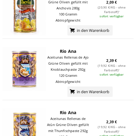
Grüne Oliven gefüllt mit
2,09 €
(20,90 €/KG - ohne
Anchovis 280g
Farbstoff)¹
100 Gramm
sofort verfügbar
Abtropfgewicht
in den Warenkorb
Rio Ana
Aceitunas Rellenas de Ajo
2,39 €
Grüne Oliven gefüllt mit
(19,92 €/KG - ohne
Knoblauchpaste 292g
Farbstoff)¹
sofort verfügbar
120 Gramm
Abtropfgewicht
in den Warenkorb
Rio Ana
Aceitunas Rellenas de
2,39 €
Atùn Grüne Oliven gefüllt
(19,92 €/KG - ohne
mit Thunfischpaste 292g
Farbstoff)¹
sofort verfügbar