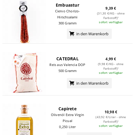
Embuastur
9,39 €
Ciervo Chorizo-
(31,30 €/KG - ohne
Hirschsalami
Farbstoff)¹
sofort verfügbar
300 Gramm
in den Warenkorb
CATEDRAL
4,99 €
(9,98 €/KG - ohne
Reis aus Valencia DOP
Farbstoff)¹
500 Gramm
sofort verfügbar
in den Warenkorb
Capirete
10,98 €
Olivenöl Extra Virgin
(43,92 €/Liter - ohne
Picual
Farbstoff)¹
sofort verfügbar
0,250 Liter