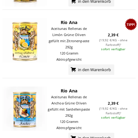
in den Warenkorb
Rio Ana
TIPP!
Aceitunas Rellenas de
Limón Grüne Oliven
2,39 €
(19,92 €/KG - ohne
gefüllt mit Zitronenpaste
Farbstoff)¹
292g
sofort verfügbar
120 Gramm
Abtropfgewicht
in den Warenkorb
Rio Ana
Aceitunas Rellenas de
Anchoa Grüne Oliven
2,39 €
(19,92 €/KG - ohne
gefüllt mit Sardellenpaste
Farbstoff)¹
292g
sofort verfügbar
120 Gramm
Abtropfgewicht