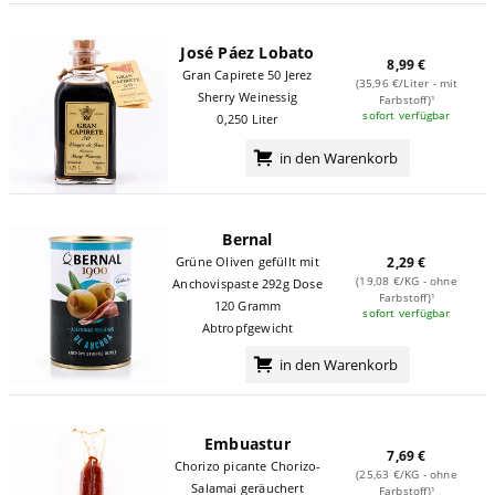
José Páez Lobato
8,99 €
Gran Capirete 50 Jerez
(35,96 €/Liter - mit
Sherry Weinessig
Farbstoff)¹
sofort verfügbar
0,250 Liter
in den Warenkorb
Bernal
Grüne Oliven gefüllt mit
2,29 €
(19,08 €/KG - ohne
Anchovispaste 292g Dose
Farbstoff)¹
120 Gramm
sofort verfügbar
Abtropfgewicht
in den Warenkorb
Embuastur
7,69 €
Chorizo picante Chorizo-
(25,63 €/KG - ohne
Salamai geräuchert
Farbstoff)¹