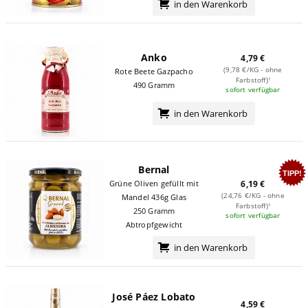
in den Warenkorb
Anko
4,79 €
(9,78 €/KG - ohne
Rote Beete Gazpacho
Farbstoff)¹
490 Gramm
sofort verfügbar
in den Warenkorb
Bernal
TIPP!
Grüne Oliven gefüllt mit
6,19 €
(24,76 €/KG - ohne
Mandel 436g Glas
Farbstoff)¹
250 Gramm
sofort verfügbar
Abtropfgewicht
in den Warenkorb
José Páez Lobato
4,59 €