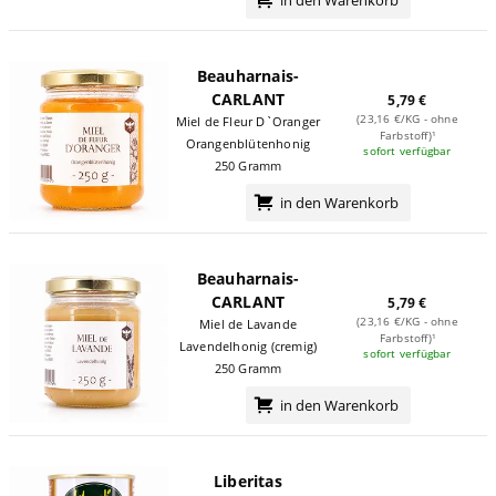
in den Warenkorb
Beauharnais-
CARLANT
5,79 €
(23,16 €/KG - ohne
Miel de Fleur D`Oranger
Farbstoff)¹
Orangenblütenhonig
sofort verfügbar
250 Gramm
in den Warenkorb
Beauharnais-
CARLANT
5,79 €
(23,16 €/KG - ohne
Miel de Lavande
Farbstoff)¹
Lavendelhonig (cremig)
sofort verfügbar
250 Gramm
in den Warenkorb
Liberitas