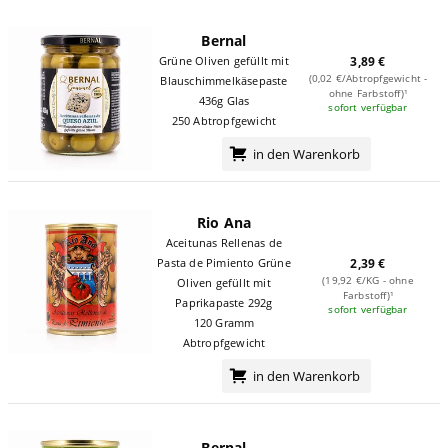
Bernal
Grüne Oliven gefüllt mit
3,89 €
(0,02 €/Abtropfgewicht -
Blauschimmelkäsepaste
ohne Farbstoff)¹
436g Glas
sofort verfügbar
250 Abtropfgewicht
in den Warenkorb
Rio Ana
Aceitunas Rellenas de
Pasta de Pimiento Grüne
2,39 €
(19,92 €/KG - ohne
Oliven gefüllt mit
Farbstoff)¹
Paprikapaste 292g
sofort verfügbar
120 Gramm
Abtropfgewicht
in den Warenkorb
Bernal