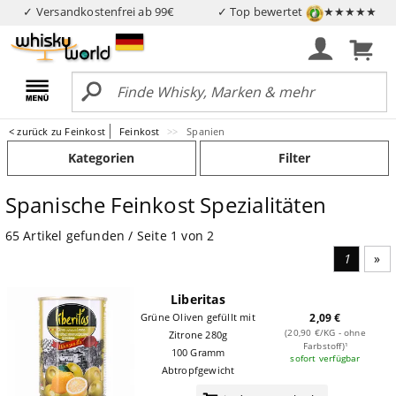
✓ Versandkostenfrei ab 99€
✓ Top bewertet
★★★★★
< zurück zu Feinkost
Feinkost
Spanien
Kategorien
Filter
Spanische Feinkost Spezialitäten
65 Artikel gefunden / Seite 1 von 2
1
Näc
Liberitas
Grüne Oliven gefüllt mit
2,09 €
(20,90 €/KG - ohne
Zitrone 280g
Farbstoff)¹
100 Gramm
sofort verfügbar
Abtropfgewicht