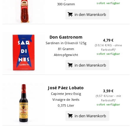
sofort verfügbar
300 Gramm
in den Warenkorb
Don Gastronom
4,79 €
Sardinen in Olivenöl 125g
(59,14 €/KG - ohne
81 Gramm
Farbstoff)¹
sofort verfügbar
Abtropfgewicht
in den Warenkorb
José Páez Lobato
3,59 €
Capirete Jerez Essig
(9,57 €/Liter - mit
Vinaigre de Xerés
Farbstoff)¹
sofort verfügbar
0,375 Liter
in den Warenkorb