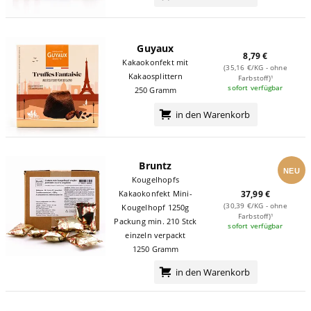
Guyaux
8,79 €
Kakaokonfekt mit
(35,16 €/KG - ohne
Kakaosplittern
Farbstoff)¹
sofort verfügbar
250 Gramm
in den Warenkorb
Bruntz
NEU
Kougelhopfs
Kakaokonfekt Mini-
37,99 €
(30,39 €/KG - ohne
Kougelhopf 1250g
Farbstoff)¹
Packung min. 210 Stck
sofort verfügbar
einzeln verpackt
1250 Gramm
in den Warenkorb