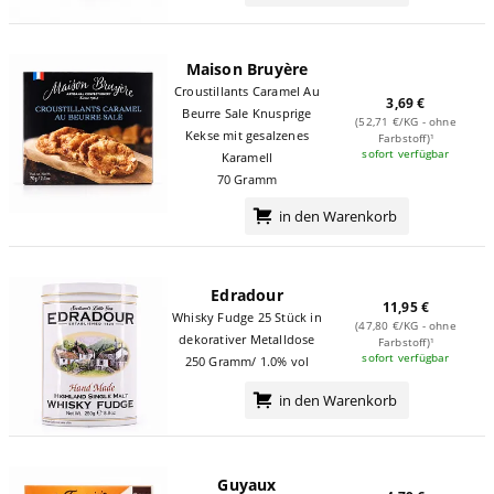
Maison Bruyère
Croustillants Caramel Au
3,69 €
Beurre Sale Knusprige
(52,71 €/KG - ohne
Kekse mit gesalzenes
Farbstoff)¹
sofort verfügbar
Karamell
70 Gramm
in den Warenkorb
Edradour
11,95 €
Whisky Fudge 25 Stück in
(47,80 €/KG - ohne
dekorativer Metalldose
Farbstoff)¹
sofort verfügbar
250 Gramm/ 1.0% vol
in den Warenkorb
Guyaux