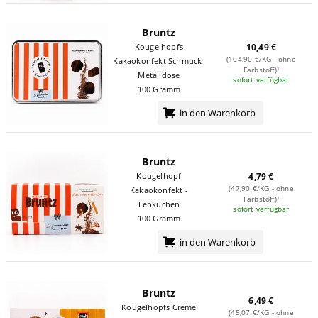
Bruntz
Kougelhopfs
10,49 €
(104,90 €/KG - ohne
Kakaokonfekt Schmuck-
Farbstoff)¹
Metalldose
sofort verfügbar
100 Gramm
in den Warenkorb
Bruntz
Kougelhopf
4,79 €
(47,90 €/KG - ohne
Kakaokonfekt -
Farbstoff)¹
Lebkuchen
sofort verfügbar
100 Gramm
in den Warenkorb
Bruntz
6,49 €
Kougelhopfs Crème
(45,07 €/KG - ohne