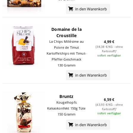
in den Warenkorb
Domaine de la
Croustille
4,99 €
La Chips Millésime au
(38,38 €/KG - ohne
Poivre de Timut
Farbstoff)¹
Kartoffelchips mit Timut-
sofort verfügbar
Pfeffer-Geschmack
130 Gramm
in den Warenkorb
Bruntz
6,59 €
Kougelhopfs
(43,93 €/KG - ohne
Kakaokonfekt 150g Tüte
Farbstoff)¹
sofort verfügbar
150 Gramm
in den Warenkorb