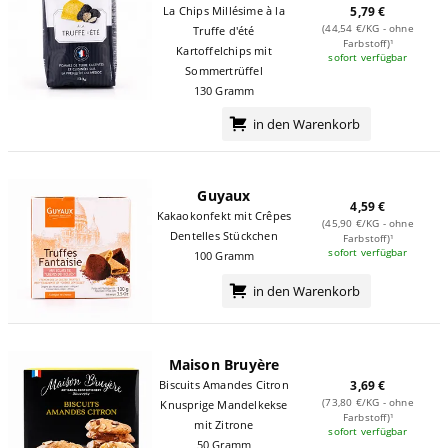
5,79 €
La Chips Millésime à la
(44,54 €/KG - ohne
Truffe d'été
Farbstoff)¹
Kartoffelchips mit
sofort verfügbar
Sommertrüffel
130 Gramm
in den Warenkorb
Guyaux
4,59 €
Kakaokonfekt mit Crêpes
(45,90 €/KG - ohne
Dentelles Stückchen
Farbstoff)¹
sofort verfügbar
100 Gramm
in den Warenkorb
Maison Bruyère
Biscuits Amandes Citron
3,69 €
(73,80 €/KG - ohne
Knusprige Mandelkekse
Farbstoff)¹
mit Zitrone
sofort verfügbar
50 Gramm