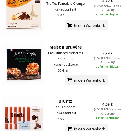
4,79 €
Truffes Fantaisie Orange
(47,90 €/KG - ohne
Kakaokonfekt
Farbstoff)¹
sofort verfügbar
100 Gramm
in den Warenkorb
Maison Bruyère
Croustillants Noisettes
3,79 €
(75,80 €/KG - ohne
Knusprige
Farbstoff)¹
Haselnusskekse
sofort verfügbar
50 Gramm
in den Warenkorb
Bruntz
4,59 €
Kougelhopfs
(45,90 €/KG - ohne
Kakaokonfekt
Farbstoff)¹
sofort verfügbar
100 Gramm
in den Warenkorb