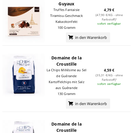
Guyaux
Truffes Fantaisie
4,79 €
(47,90 €/KG - ohne
Tiramisu-Geschmack
Farbstoff)¹
Kakaokonfekt
sofort verfügbar
100 Gramm
in den Warenkorb
Domaine de la
Croustille
4,59 €
La Chips Millésime au Sel
(35,31 €/KG - ohne
de Guérande
Farbstoff)¹
Kartoffelchips mit Salz
sofort verfügbar
aus Guérande
130 Gramm
in den Warenkorb
Domaine de la
Croustille