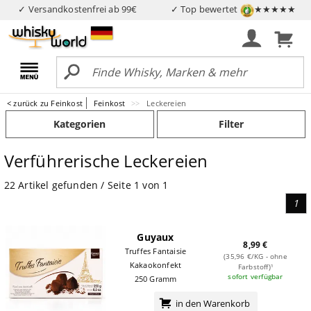
✓ Versandkostenfrei ab 99€
✓ Top bewertet
★★★★★
< zurück zu Feinkost
Feinkost
Leckereien
Kategorien
Filter
Verführerische Leckereien
22 Artikel gefunden / Seite 1 von 1
1
Guyaux
8,99 €
Truffes Fantaisie
(35,96 €/KG - ohne
Kakaokonfekt
Farbstoff)¹
sofort verfügbar
250 Gramm
in den Warenkorb