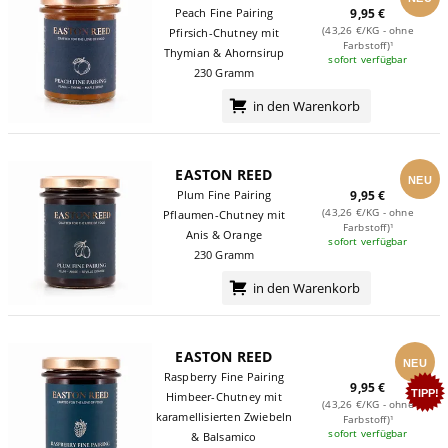
Peach Fine Pairing
9,95 €
(43,26 €/KG - ohne
Pfirsich-Chutney mit
Farbstoff)¹
Thymian & Ahornsirup
sofort verfügbar
230 Gramm
in den Warenkorb
EASTON REED
NEU
Plum Fine Pairing
9,95 €
(43,26 €/KG - ohne
Pflaumen-Chutney mit
Farbstoff)¹
Anis & Orange
sofort verfügbar
230 Gramm
in den Warenkorb
EASTON REED
NEU
Raspberry Fine Pairing
9,95 €
TIPP!
Himbeer-Chutney mit
(43,26 €/KG - ohne
karamellisierten Zwiebeln
Farbstoff)¹
sofort verfügbar
& Balsamico