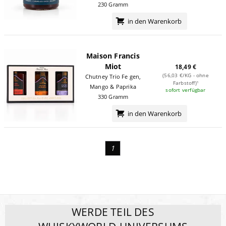
230 Gramm
in den Warenkorb
Maison Francis
Miot
18,49 €
(56,03 €/KG - ohne
Chutney Trio Feigen,
Farbstoff)¹
Mango & Paprika
sofort verfügbar
330 Gramm
in den Warenkorb
1
WERDE TEIL DES