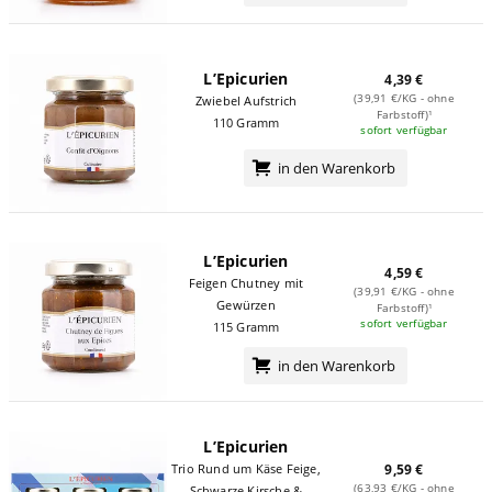
L’Epicurien
4,39 €
(39,91 €/KG - ohne
Zwiebel Aufstrich
Farbstoff)¹
110 Gramm
sofort verfügbar
in den Warenkorb
L’Epicurien
4,59 €
Feigen Chutney mit
(39,91 €/KG - ohne
Gewürzen
Farbstoff)¹
sofort verfügbar
115 Gramm
in den Warenkorb
L’Epicurien
Trio Rund um Käse Feige,
9,59 €
(63,93 €/KG - ohne
Schwarze Kirsche &