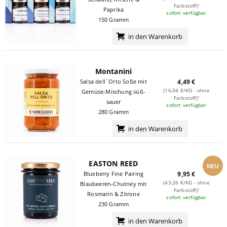
Farbstoff)¹
Paprika
sofort verfügbar
150 Gramm
in den Warenkorb
Montanini
Salsa dell´Orto Soße mit
4,49 €
(16,04 €/KG - ohne
Gemüse-Mischung süß-
Farbstoff)¹
sauer
sofort verfügbar
280 Gramm
in den Warenkorb
EASTON REED
NEU
Blueberry Fine Pairing
9,95 €
(43,26 €/KG - ohne
Blaubeeren-Chutney mit
Farbstoff)¹
Rosmarin & Zitrone
sofort verfügbar
230 Gramm
in den Warenkorb