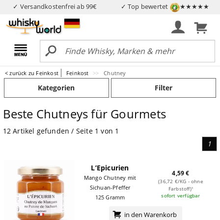
✓ Versandkostenfrei ab 99€
✓ Top bewertet
★★★★★
< zurück zu Feinkost
Feinkost
Chutney
Kategorien
Filter
Beste Chutneys für Gourmets
12 Artikel gefunden / Seite 1 von 1
1
L’Epicurien
4,59 €
Mango Chutney mit
(36,72 €/KG - ohne
Sichuan-Pfeffer
Farbstoff)¹
sofort verfügbar
125 Gramm
in den Warenkorb