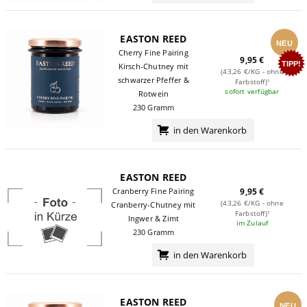
EASTON REED
NEU
Cherry Fine Pairing
9,95 €
TIPP!
Kirsch-Chutney mit
(43,26 €/KG - ohne
schwarzer Pfeffer &
Farbstoff)¹
sofort verfügbar
Rotwein
230 Gramm
in den Warenkorb
EASTON REED
Cranberry Fine Pairing
9,95 €
(43,26 €/KG - ohne
Cranberry-Chutney mit
Farbstoff)¹
Ingwer & Zimt
im Zulauf
230 Gramm
in den Warenkorb
EASTON REED
NEU