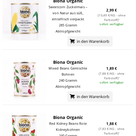
Biona Organic
Sweetcorn Zuckermais –
2,99 €
von Natur aus süß,
(10,49 €/KG - ohne
erntefrisch verpackt
Farbstoff)¹
sofort verfügbar
285 Gramm
Abtropfgewicht
in den Warenkorb
Biona Organic
Mixed Beans Gemischte
1,89 €
(7,88 €/KG - ohne
Bohnen
Farbstoff)¹
240 Gramm
sofort verfügbar
Abtropfgewicht
in den Warenkorb
Biona Organic
Red Kidney Beans Rote
1,88 €
(7,83 €/KG - ohne
Kidneybohnen
Farbstoff)¹
240 Gramm