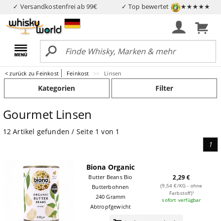
✓ Versandkostenfrei ab 99€
✓ Top bewertet
★★★★★
< zurück zu Feinkost
Feinkost
Linsen
Kategorien
Filter
Gourmet Linsen
12 Artikel gefunden / Seite 1 von 1
1
Biona Organic
Butter Beans Bio
2,29 €
(9,54 €/KG - ohne
Butterbohnen
Farbstoff)¹
240 Gramm
sofort verfügbar
Abtropfgewicht