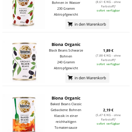
(8,61 €/KG - ohne
Bohnen in Wasser
Farbstoff)¹
230 Gramm
sofort verfügbar
Abtropfgewicht
in den Warenkorb
Biona Organic
Black Beans Schwarze
1,89 €
(7,88 €/KG - ohne
Bohnen
Farbstoff)¹
240 Gramm
sofort verfügbar
Abtropfgewicht
in den Warenkorb
Biona Organic
Baked Beans Classic
Gebackene Bohnen
2,19 €
(5,47 €/KG - ohne
Klassik in einer
Farbstoff)¹
reichhaltigen
sofort verfügbar
Tomatensauce