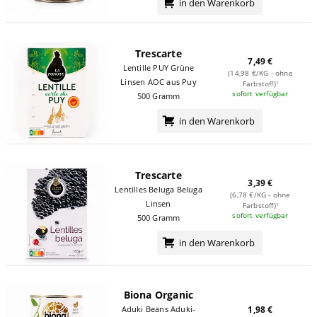
in den Warenkorb
Trescarte
7,49 €
Lentille PUY Grüne
(14,98 €/KG - ohne
Linsen AOC aus Puy
Farbstoff)¹
sofort verfügbar
500 Gramm
in den Warenkorb
Trescarte
3,39 €
Lentilles Beluga Beluga
(6,78 €/KG - ohne
Linsen
Farbstoff)¹
sofort verfügbar
500 Gramm
in den Warenkorb
Biona Organic
Aduki Beans Aduki-
1,98 €