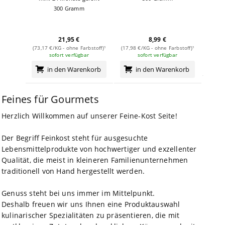
300 Gramm
21,95 €
8,99 €
(30,39
(73,17 €/KG - ohne Farbstoff)¹
(17,98 €/KG - ohne Farbstoff)¹
sofort verfügbar
sofort verfügbar
in den Warenkorb
in den Warenkorb
Feines für Gourmets
Herzlich Willkommen auf unserer Feine-Kost Seite!
Der Begriff Feinkost steht für ausgesuchte
Lebensmittelprodukte von hochwertiger und exzellenter
Qualität, die meist in kleineren Familienunternehmen
traditionell von Hand hergestellt werden.
Genuss steht bei uns immer im Mittelpunkt.
Deshalb freuen wir uns Ihnen eine Produktauswahl
kulinarischer Spezialitäten zu präsentieren, die mit