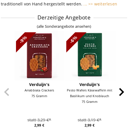
traditionell von Hand hergestellt werden.
... >> weiterlesen
Derzeitige Angebote
(
alle Sonderangebote ansehen
)
-11
-9%
-6%
Verduijn's
Verduijn's
Arrabbiata Crackers
Pesto Wafers Käsewaffeln mit
Chocol
75 Gramm
Basilikum und Knoblauch
75 Gramm
statt 3,29 €*
statt 3,19 €*
2,99 €
2,99 €