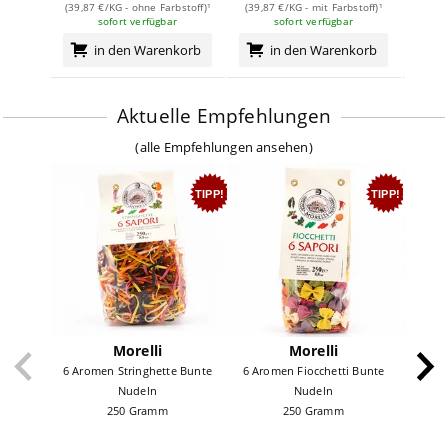
(39,87 €/KG - ohne Farbstoff)¹
(39,87 €/KG - mit Farbstoff)¹
(41,2
sofort verfügbar
sofort verfügbar
in den Warenkorb
in den Warenkorb
Aktuelle Empfehlungen
(
alle Empfehlungen ansehen
)
TIPP!
TIPP!
Morelli
Morelli
6 Aromen Stringhette Bunte
6 Aromen Fiocchetti Bunte
Lingui
Nudeln
Nudeln
250 Gramm
250 Gramm