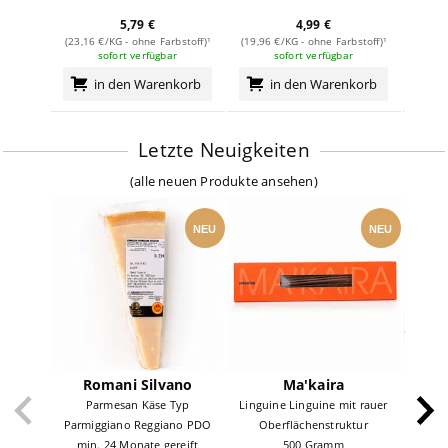
5,79 €
4,99 €
(23,16 €/KG - ohne Farbstoff)¹
(19,96 €/KG - ohne Farbstoff)¹
(13,16
sofort verfügbar
sofort verfügbar
in den Warenkorb
in den Warenkorb
Letzte Neuigkeiten
(
alle neuen Produkte ansehen
)
NEU
NEU
Romani Silvano
Ma'kaira
Parmesan Käse Typ
Linguine Linguine mit rauer
Kouge
Parmiggiano Reggiano PDO
Oberflächenstruktur
Min
min. 24 Monate gereift
500 Gramm
Packung