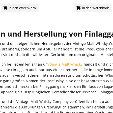
in den Warenkorb
in den Warenkorb
n und Herstellung von Finlag
n und dem eigentlichen Herausgeber, der Vintage Malt Whisky C
 Brennerei, sondern um Abfüller handelt, ist die Produktion eh
en sich deshalb die wildesten Gerüchte um den originalen Herste
s sich bei jedem Finlaggan um
Single Malt Whisky
handelt und nich
zelne Finlaggan auch nur aus einer Brennerei, die in Frage komm
 aus. In verschiedenen Internetforen rund um schottischen Whis
 ganz großen Namen der Insel Islay, eine der bekanntesten Whis
chen und schmecken bei Finlaggan ganz klar den Einfluss von Laga
Laphroaig als ursprünglichen Hersteller dieser leckeren Finlagga
ht und die Vintage Malt Whisky Company veröffentlich hierzu auch
rennerei die Abfüllungen ursprünglich stammen, ihr Herstellung
ftes, hinzugekauftes Malz, wird im Brennvorgang über Wash- und S