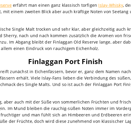
eserve
erfährt man einen ganz klassisch torfigen
Islay-Whisky
, d
t, mit einem zweiten Blick aber auch kräftige Noten von Seetang
ische Single Malt trocken und sehr klar, aber gleichzeitig auch kr
d Sherry, nach und nach kommen zusätzlich die Aromen von fris
inzu. Im Abgang bleibt der Finlaggan Old Reserve lange, aber d
or allem einen Eindruck von rauchigem Eichenholz.
Finlaggan Port Finish
h reift zunächst in Eichenfässern, bevor er, ganz dem Namen nac
fässern erhält. Viele Islay-Fans lieben die Verbindung des süßen,
hmack des Single Malts. Und so ist auch der Finlaggan Port Finis
ig, aber auch mit der Süße von sommerlichen Früchten und frisc
ein. Im Mund bleiben die rauchig-süßen Noten immer im Vorderg
fruchtiger und man fühlt sich an Himbeeren und Erdbeeren erin
üße der Früchte, doch wird diese zunehmend von klassischer La