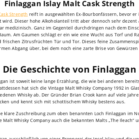
Finlaggan Islay Malt Cask Strength
Cask Strength
reift in ausgewählten Ex-Bourbonfässern, bevor er 
 wird. Dieser hohe Alkoholanteil tritt aber dennoch sehr dezent
gar medizinisch. Ganz im Gegenteil durchdringen nach dem Eins
Raum. Am Gaumen schlägt er ein wie eine Wucht aus Torf und Ra
frischen Zitrusfrüchten Tür und Tor. Dieses feine Zusammenspi
men Abgang über, bei dem noch eine zarte Brise von Gewürzen 
Die Geschichte von Finlaggan
gan ist soweit keine lange Erzählung, die wie bei anderen bereit
tattdessen hat sich die Vintage Malt Whisky Company 1992 in G
hiedenen Whisky ab. Der Gründer Brian Crook kann auf viele Jahre
cken und kennt sich mit schottischem Whisky bestens aus.
e klare Zuschreibung zum oben benannten Loch Finlaggan im Nor
tage Malt Whisky Company auch die bekannten Malts „The Ileach“ 
gan ausschließlich von einer Brennerei der Insel Islay und die 