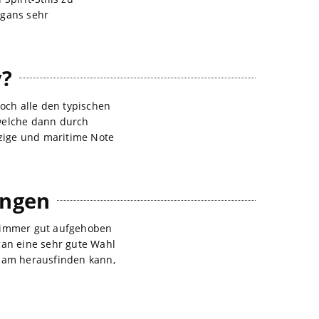
ggans sehr
.
y?
och alle den typischen
welche dann durch
lzige und maritime Note
ungen
n immer gut aufgehoben
gan eine sehr gute Wahl
nsam herausfinden kann,