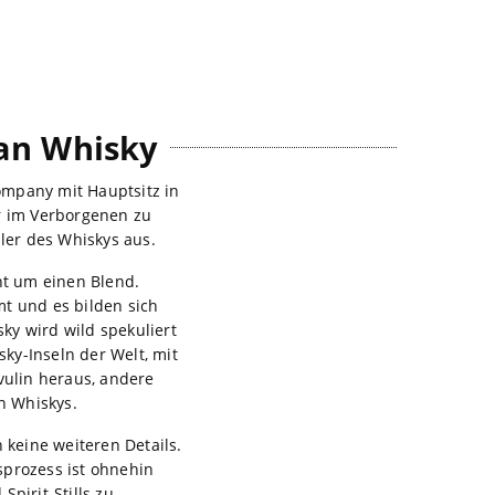
gan Whisky
ompany mit Hauptsitz in
er im Verborgenen zu
ller des Whiskys aus.
t um einen Blend.
t und es bilden sich
ky wird wild spekuliert
ky-Inseln der Welt, mit
vulin heraus, andere
n Whiskys.
 keine weiteren Details.
sprozess ist ohnehin
pirit-Stills zu