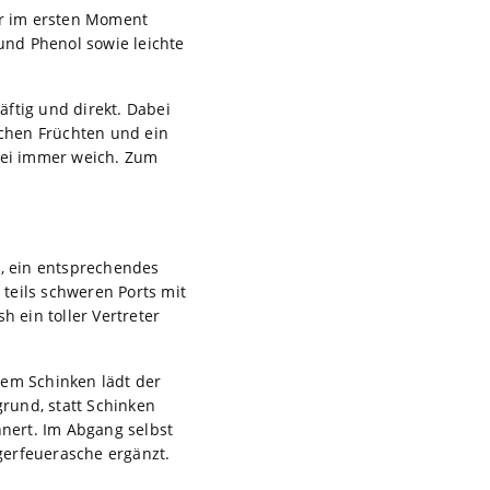
er im ersten Moment
 und Phenol sowie leichte
äftig und direkt. Dabei
chen Früchten und ein
abei immer weich. Zum
h, ein entsprechendes
 teils schweren Ports mit
h ein toller Vertreter
hem Schinken lädt der
rund, statt Schinken
nert. Im Abgang selbst
gerfeuerasche ergänzt.