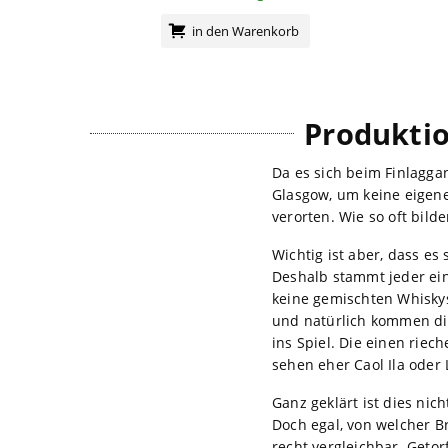
in den Warenkorb
Produktio
Da es sich beim Finlagga
Glasgow, um keine eigene
verorten. Wie so oft bild
Wichtig ist aber, dass e
Deshalb stammt jeder ein
keine gemischten Whiskys
und natürlich kommen die
ins Spiel. Die einen rie
sehen eher Caol Ila oder 
Ganz geklärt ist dies nic
Doch egal, von welcher B
recht vergleichbar. Getor