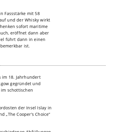
in Fassstärke mit 58
 auf und der Whisky wirkt
chenken sofort maritime
uch, eröffnet dann aber
el führt dann in einen
bemerkbar ist.
s im 18. Jahrhundert
lasgow gegründet und
 im schottischen
dosten der Insel Islay in
und „The Cooper’s Choice“
verschiedenen Abfüllungen