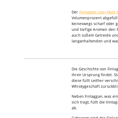
Der
Finlaggan Islay Malt 
Volumenprozent abgefüllt
keineswegs scharf oder 
und torfige Aromen den 
auch süßem Getreide und 
langanhaltenden und war
Die Geschichte von Finlag
ihren Ursprung findet. S
diese füllt seither versc
Whiskygeschäft zurückbli
Neben Finlaggan, was ein
sich trägt, füllt die Vin
ab.
Gebrannt wird der Finlag