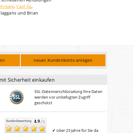
phroaig
,
Caol Ila
,
nlaggans und Brian
den
neues Kundenkonto anlegen
mit Sicherheit einkaufen
SSL-Datenverschlüsselung Ihre Daten
werden vor unbefugten Zugriff
geschützt
über 25 Jahre für Sie da