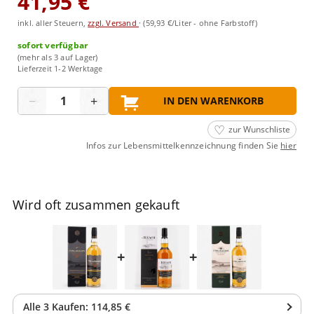
41,95 €
inkl. aller Steuern,
zzgl. Versand
·
(59,93 €/Liter - ohne Farbstoff)
sofort verfügbar
(mehr als 3 auf Lager)
Lieferzeit 1-2 Werktage
Menge
−
+
IN DEN WARENKORB
zur Wunschliste
Infos zur Lebensmittelkennzeichnung finden Sie
hier
Wird oft zusammen gekauft
+
+
Alle
3
Kaufen:
114,85 €