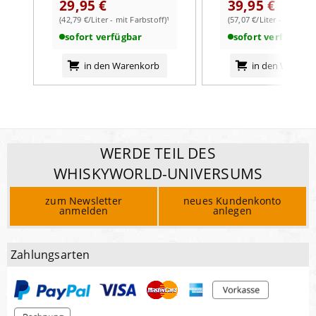
29,95 €
39,95 €
(42,79 €/Liter - mit Farbstoff)¹
(57,07 €/Liter - mit Farb
sofort verfügbar
sofort verfügbar
in den Warenkorb
in den Warenk
WERDE TEIL DES
WHISKYWORLD-UNIVERSUMS
zum Newsletter
neues Kundenkonto
anmelden
anlegen
Zahlungsarten