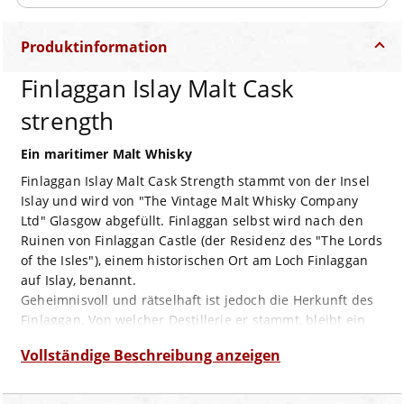
Produktinformation
Finlaggan Islay Malt Cask
strength
Ein maritimer Malt Whisky
Finlaggan Islay Malt Cask Strength stammt von der Insel
Islay und wird von "The Vintage Malt Whisky Company
Ltd" Glasgow abgefüllt. Finlaggan selbst wird nach den
Ruinen von Finlaggan Castle (der Residenz des "The Lords
of the Isles"), einem historischen Ort am Loch Finlaggan
auf Islay, benannt.
Geheimnisvoll und rätselhaft ist jedoch die Herkunft des
Finlaggan. Von welcher Destillerie er stammt, bleibt ein
gut gehütetes Geheimnis.
Vollständige Beschreibung anzeigen
Dieser Finlaggan wurde nach seiner Reifezeit in
erlesenen Bourbonfässern, in Fassstärke abgefüllt. Vom
Charakter her präsentiert er sich sehr durchdringend mit