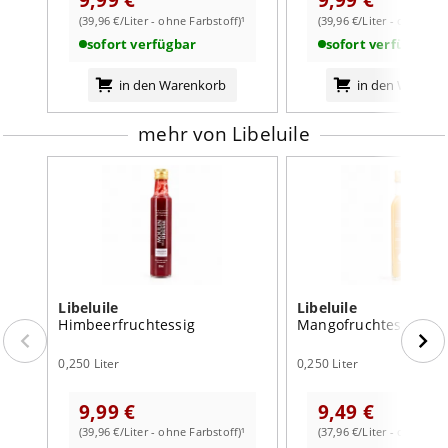
(39,96 €/Liter - ohne Farbstoff)¹
(39,96 €/Liter - ohne Far
weiterlesen auf der Markenseite von Libeluile
je 100ml
sofort verfügbar
sofort verfügbar
Brennwert
482
kJ /
113
kcal
in den Warenkorb
in den Warenk
Fett
0,182
g
davon:
mehr von Libeluile
- gesättigte Fettsäuren
0,011
g
Kohlenhydrate
24,5
g
davon:
- Zucker
22,491
g
Eiweiß
0,372
g
Libeluile
Libeluile
Salz
12,635
g
Himbeerfruchtessig
Mangofruchtessig
0,250 Liter
0,250 Liter
9,99 €
9,49 €
(39,96 €/Liter - ohne Farbstoff)¹
(37,96 €/Liter - ohne Far