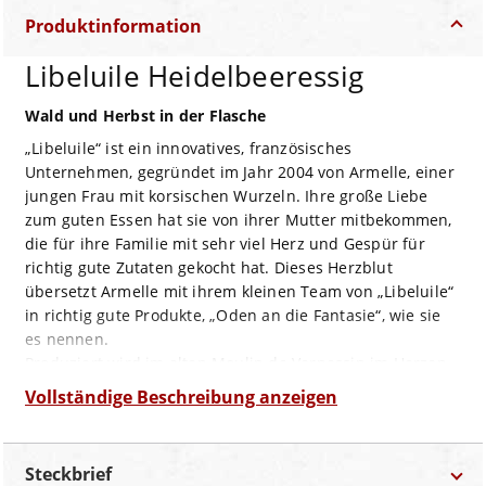
Produktinformation
Libeluile Heidelbeeressig
Wald und Herbst in der Flasche
„Libeluile“ ist ein innovatives, französisches
Unternehmen, gegründet im Jahr 2004 von Armelle, einer
jungen Frau mit korsischen Wurzeln. Ihre große Liebe
zum guten Essen hat sie von ihrer Mutter mitbekommen,
die für ihre Familie mit sehr viel Herz und Gespür für
richtig gute Zutaten gekocht hat. Dieses Herzblut
übersetzt Armelle mit ihrem kleinen Team von „Libeluile“
in richtig gute Produkte, „Oden an die Fantasie“, wie sie
es nennen.
Produziert wird im alten Moulin de Vernessin im Herzen
der Bresse. Verwendet werden nur Fair Trade-Zutaten
Vollständige Beschreibung anzeigen
aus ethischer Produktion und das auch nur in den
allerbesten Qualitäten. Das Besondere hier: die Früchte,
Samen und Nüsse werden vor dem Pressen lediglich
Steckbrief
schonend dampferhitzt und nicht heiß geröstet.