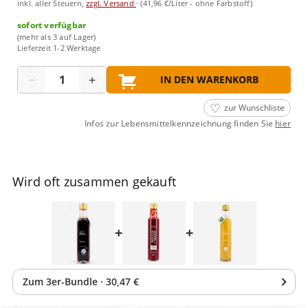
inkl. aller Steuern,
zzgl. Versand
·
(41,96 €/Liter - ohne Farbstoff)
sofort verfügbar
(mehr als 3 auf Lager)
Lieferzeit 1-2 Werktage
Menge
−
+
IN DEN WARENKORB
zur Wunschliste
Infos zur Lebensmittelkennzeichnung finden Sie
hier
Wird oft zusammen gekauft
+
+
Zum
3
er-Bundle
·
30,47 €