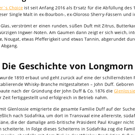
er`s Choice
ist seit Anfang 2016 als Ersatz für die Abfüllung des
eser Single Malt in ex-Bourbon-, ex-Oloroso Sherry-Fässern und i
Glas, verströmt er einen runden, süßen Duft mit Zitrus, Butterka
ürzigen Ingwer-Noten. Am Gaumen dann zeigt er sich weich, int
e, Nougat, etwas Pfefferigkeit und etwas Tannin, abgerundet du
 Abgang.
Die Geschichte von Longmorn
 wurde 1893 erbaut und geht zurück auf eine der schillerndsten P
tablierende Whisky-Branche mitgestalteten – John Duff. Geboren 
aute nach der Gründung der John Duff & Co. 1876 die
Glenlossi
r Zeit fertiggestellt und erfolgreich in Betrieb nahm.
mit Glenlossie emigrierte die gesamte Familie Duff auf der Suc
ßlich nach Südafrika, um dort in Transvaal eine allererste, süda
läne, die der damalige anti-britische Präsident Paul Kruger nicht
scheiterte. In Folge dieses Scheiterns in Südafrika zog die Famil