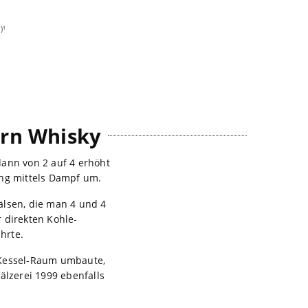
)¹
orn Whisky
dann von 2 auf 4 erhöht
ung mittels Dampf um.
älsen, die man 4 und 4
 direkten Kohle-
hrte.
 Kessel-Raum umbaute,
älzerei 1999 ebenfalls