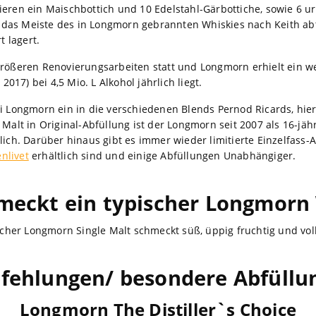
ieren ein Maischbottich und 10 Edelstahl-Gärbottiche, sowie 6 
 das Meiste des in Longmorn gebrannten Whiskies nach Keith ab
t lagert.
größeren Renovierungsarbeiten statt und Longmorn erhielt ein w
 2017) bei 4,5 Mio. L Alkohol jährlich liegt.
ei Longmorn ein in die verschiedenen Blends Pernod Ricards, hier
Malt in Original-Abfüllung ist der Longmorn seit 2007 als 16-jähr
lich. Darüber hinaus gibt es immer wieder limitierte Einzelfass-
enlivet
erhältlich sind und einige Abfüllungen Unabhängiger.
meckt ein typischer Longmorn
scher Longmorn Single Malt schmeckt süß, üppig fruchtig und vo
fehlungen/ besondere Abfüllu
Longmorn The Distiller`s Choice