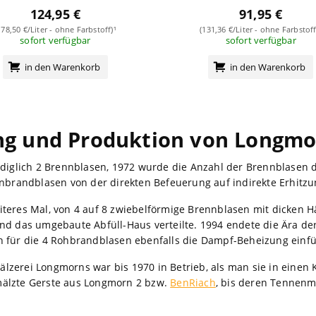
124,95 €
91,95 €
178,50 €/Liter - ohne Farbstoff)¹
(131,36 €/Liter - ohne Farbstoff
sofort verfügbar
sofort verfügbar
in den Warenkorb
in den Warenkorb
ng und Produktion von Longm
ediglich 2 Brennblasen, 1972 wurde die Anzahl der Brennblasen 
inbrandblasen von der direkten Befeuerung auf indirekte Erhitz
teres Mal, von 4 auf 8 zwiebelförmige Brennblasen mit dicken H
nd das umgebaute Abfüll-Haus verteilte. 1994 endete die Ära der
 für die 4 Rohbrandblasen ebenfalls die Dampf-Beheizung einfü
zerei Longmorns war bis 1970 in Betrieb, als man sie in einen
älzte Gerste aus Longmorn 2 bzw.
BenRiach
, bis deren Tennenm