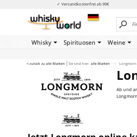
✓ Versandkostenfrei ab 99€
Whisky
Spirituosen
Weine
< zurück zu alle Marken
Sie sind hier:
alle Marken
Longmorn
Lo
Ab und an
Longmorn 
Jetzt Longmorn online 