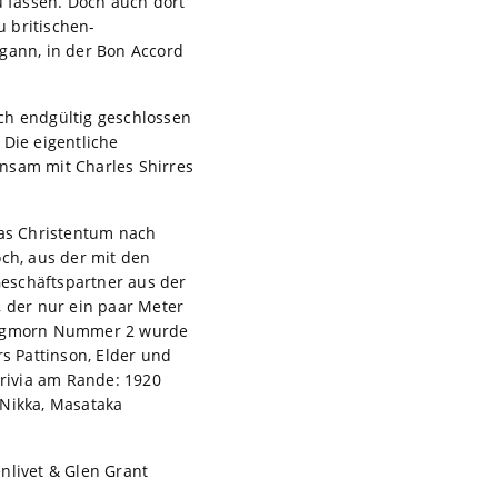
u fassen. Doch auch dort
 britischen-
egann, in der Bon Accord
ch endgültig geschlossen
 Die eigentliche
nsam mit Charles Shirres
as Christentum nach
och, aus der mit den
eschäftspartner aus der
, der nur ein paar Meter
Longmorn Nummer 2 wurde
s Pattinson, Elder und
Trivia am Rande: 1920
 Nikka, Masataka
nlivet & Glen Grant