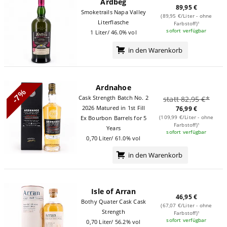
Ardbeg
89,95 €
Smoketrails Napa Valley
(89,95 €/Liter - ohne
Literflasche
Farbstoff)¹
sofort verfügbar
1 Liter/ 46.0% vol
in den Warenkorb
Ardnahoe
-7%
Cask Strength Batch No. 2
statt 82,95 €*
2026 Matured in 1st Fill
76,99 €
(109,99 €/Liter - ohne
Ex Bourbon Barrels for 5
Farbstoff)¹
Years
sofort verfügbar
0,70 Liter/ 61.0% vol
in den Warenkorb
Isle of Arran
46,95 €
Bothy Quater Cask Cask
(67,07 €/Liter - ohne
Strength
Farbstoff)¹
sofort verfügbar
0,70 Liter/ 56.2% vol