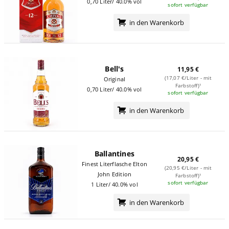
0,70 Liter/ 40.0% vol
sofort verfügbar
in den Warenkorb
Bell's
11,95 €
(17,07 €/Liter - mit
Original
Farbstoff)¹
0,70 Liter/ 40.0% vol
sofort verfügbar
in den Warenkorb
Ballantines
20,95 €
Finest Literflasche Elton
(20,95 €/Liter - mit
John Edition
Farbstoff)¹
sofort verfügbar
1 Liter/ 40.0% vol
in den Warenkorb