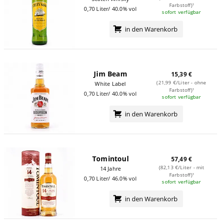
Farbstoff)¹
0,70 Liter/ 40.0% vol
sofort verfügbar
in den Warenkorb
Jim Beam
15,39 €
(21,99 €/Liter - ohne
White Label
Farbstoff)¹
0,70 Liter/ 40.0% vol
sofort verfügbar
in den Warenkorb
Tomintoul
57,49 €
(82,13 €/Liter - mit
14 Jahre
Farbstoff)¹
0,70 Liter/ 46.0% vol
sofort verfügbar
in den Warenkorb