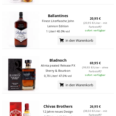
Ballantines
20,95 €
Finest Literflasche John
(20,95 €/Liter - mit
Lennon Edition
Farbstoff)¹
sofort verfügbar
1 Liter/ 40.0% vol
in den Warenkorb
Bladnoch
69,95 €
Alinta peated Release PX
(99,93 €/Liter - ohne
Sherry & Bourbon
Farbstoff)¹
sofort verfügbar
0,70 Liter/ 47.0% vol
in den Warenkorb
Chivas Brothers
26,95 €
(38,50 €/Liter - mit
12 Jahre neues Design
Farbstoff)¹