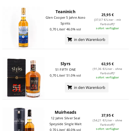
Teaninich
25,95 €
Glen Cooper 5 Jahre Aceo
(37,07 €/Liter - mit
Spirits
Farbstoff)¹
sofort verfügbar
0,70 Liter/ 46.0% vol
in den Warenkorb
Slyrs
63,95 €
(91,36 €/Liter - ohne
51 FIFTY ONE
Farbstoff)¹
0,70 Liter/ 51.0% vol
sofort verfügbar
in den Warenkorb
Muirheads
37,95 €
12 Jahre Silver Seal
(54,21 €/Liter - ohne
Speyside Single Malt
Farbstoff)¹
sofort verfügbar
0,70 Liter/ 40.0% vol