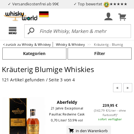
✓ Versandkostenfrei ab 99€
✓ Top bewertet
★★★★★
< zurück zu Whisky & Whiskey
Whisky & Whiskey
Kräuterig - Blumig
Kategorien
Filter
Kräuterig Blumige Whiskies
121 Artikel gefunden / Seite 3 von 4
Vorheri
Näc
Aberfeldy
239,95 €
21 Jahre Exceptional
(342,79 €/Liter - ohne
Pauillac Redwine Cask
Farbstoff)¹
sofort verfügbar
0,70 Liter/ 53.9% vol
in den Warenkorb