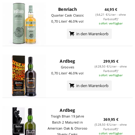
Benriach
44,95 €
(64,21 €/Liter - ohne
Quarter Cask Classic
Farbstoff)¹
0,70 Liter/ 46.0% vol
sofort verfügbar
in den Warenkorb
Ardbeg
299,95 €
(428,50 €/Liter - ohne
Grooves
Farbstoff)¹
0,70 Liter/ 46.0% vol
sofort verfügbar
in den Warenkorb
Ardbeg
Traigh Bhan 19 Jahre
369,95 €
Batch 2 Matured in
(528,50 €/Liter - ohne
American Oak & Oloroso
Farbstoff)¹
sofort verfügbar
Sherry Casks