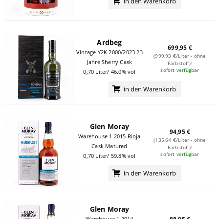
in den Warenkorb
Ardbeg
699,95 €
Vintage Y2K 2000/2023 23
(999,93 €/Liter - ohne
Jahre Sherry Cask
Farbstoff)¹
sofort verfügbar
0,70 Liter/ 46.0% vol
in den Warenkorb
Glen Moray
94,95 €
Warehouse 1 2015 Rioja
(135,64 €/Liter - ohne
Cask Matured
Farbstoff)¹
sofort verfügbar
0,70 Liter/ 59.8% vol
in den Warenkorb
Glen Moray
Warehouse 1 2014