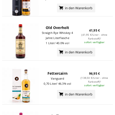
in den Warenkorb
Old Overholt
41,95 €
Straigth Rye Whiskey 4
(41,95 €/Liter - ohne
Jahre Literflasche
Farbstoff)¹
sofort verfügbar
1 Liter/ 40.0% vol
in den Warenkorb
Fettercairn
96,95 €
(138,50 €/Liter - ohne
Vanguard
Farbstoff)¹
0,70 Liter/ 46.3% vol
sofort verfügbar
in den Warenkorb