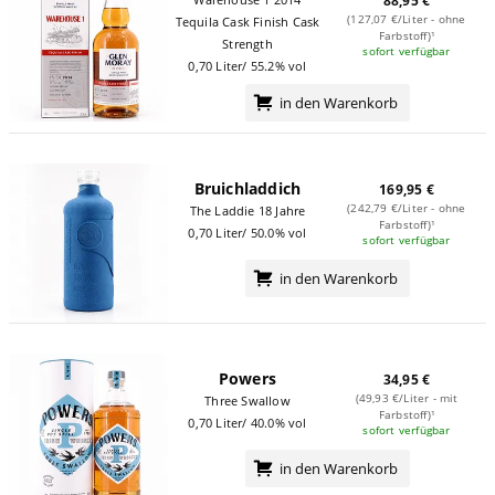
88,95 €
(127,07 €/Liter - ohne
Tequila Cask Finish Cask
Farbstoff)¹
Strength
sofort verfügbar
0,70 Liter/ 55.2% vol
in den Warenkorb
Bruichladdich
169,95 €
(242,79 €/Liter - ohne
The Laddie 18 Jahre
Farbstoff)¹
0,70 Liter/ 50.0% vol
sofort verfügbar
in den Warenkorb
Powers
34,95 €
(49,93 €/Liter - mit
Three Swallow
Farbstoff)¹
0,70 Liter/ 40.0% vol
sofort verfügbar
in den Warenkorb