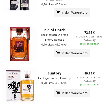
0,70 Liter/ 46.2% vol
in den Warenkorb
Isle of Harris
72,95 €
The Hearach Oloroso
(104,21 €/Liter - ohne
Sherry Release
Farbstoff)¹
jetzt bestellbar
0,70 Liter/ 46.0% vol
in den Warenkorb
Suntory
89,95 €
(128,50 €/Liter - mit
Hibiki Japanese Harmony
Farbstoff)¹
0,70 Liter/ 43.0% vol
jetzt bestellbar
in den Warenkorb