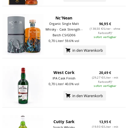
Nc'Nean
Organic Single Malt
96,95 €
(138,50 €/Liter - ohne
Whisky - Cask Strength -
Farbstoff)¹
Batch CS/GD06
sofort verfügbar
0,70 Liter/ 59.6% vol
in den Warenkorb
West Cork
20,49 €
(29,27 €/Liter - mit
IPA Cask Finish
Farbstoff)¹
0,70 Liter/ 40.0% vol
sofort verfügbar
in den Warenkorb
Cutty Sark
13,95 €
(19,93 €/Liter - mit
Scotch Whisky