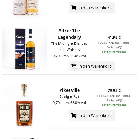
in den Warenkorb
Silkie The
Legendary
41,95 €
(59,93 €/Liter - ohne
The Midnight Blended
Farbstoff)¹
Irish Whiskey
sofort verfügbar
0,70 Liter/ 46.0% vol
in den Warenkorb
Pikesville
79,95 €
(114,21 €/Liter - ohne
Straight Rye
Farbstoff)¹
0,70 Liter/ 55.0% vol
sofort verfügbar
in den Warenkorb