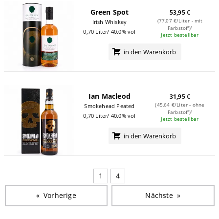
Green Spot
53,95 €
(77,07 €/Liter - mit
Irish Whiskey
Farbstoff)¹
0,70 Liter/ 40.0% vol
jetzt bestellbar
in den Warenkorb
Ian Macleod
31,95 €
(45,64 €/Liter - ohne
Smokehead Peated
Farbstoff)¹
0,70 Liter/ 40.0% vol
jetzt bestellbar
in den Warenkorb
1
4
Vorherige
Seite
Nächste
Seite