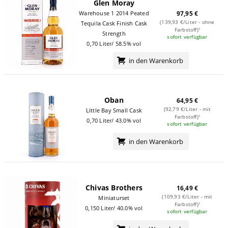
Glen Moray
Warehouse 1 2014 Peated
97,95 €
(139,93 €/Liter - ohne
Tequila Cask Finish Cask
Farbstoff)¹
Strength
sofort verfügbar
0,70 Liter/ 58.5% vol
in den Warenkorb
Oban
64,95 €
(92,79 €/Liter - mit
Little Bay Small Cask
Farbstoff)¹
0,70 Liter/ 43.0% vol
sofort verfügbar
in den Warenkorb
Chivas Brothers
16,49 €
(109,93 €/Liter - mit
Miniaturset
Farbstoff)¹
0,150 Liter/ 40.0% vol
sofort verfügbar