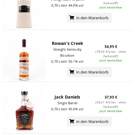
Farbstoff)¹
0,70 Liter/ 44.0% vol
jetzt bestellbar
in den Warenkorb
Rowan's Creek
54,95 €
Straight Kentucky
(78,50 €/Liter - ohne
Bourbon
Farbstoff)¹
jetzt bestellbar
0,70 Liter/ 50.1% vol
in den Warenkorb
Jack Daniels
37,95 €
(54,21 €/Liter - ohne
Single Barrel
Farbstoff)¹
0,70 Liter/ 45.0% vol
jetzt bestellbar
in den Warenkorb