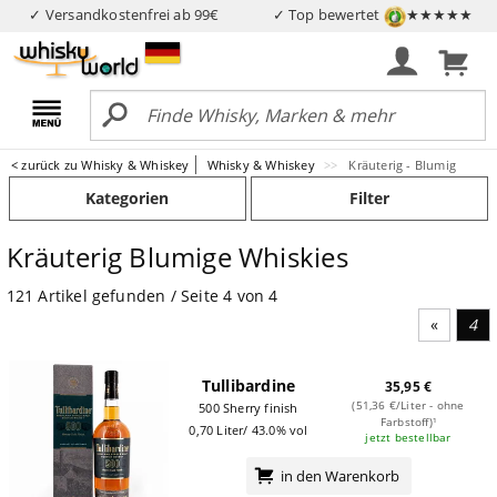
✓ Versandkostenfrei ab 99€
✓ Top bewertet
★★★★★
< zurück zu Whisky & Whiskey
Whisky & Whiskey
Kräuterig - Blumig
Kategorien
Filter
Kräuterig Blumige Whiskies
121 Artikel gefunden / Seite 4 von 4
Vorheri
4
Tullibardine
35,95 €
(51,36 €/Liter - ohne
500 Sherry finish
Farbstoff)¹
0,70 Liter/ 43.0% vol
jetzt bestellbar
in den Warenkorb