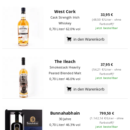
West Cork
33,95 €
Cask Strength Irish
(48,50 €/Liter - ohne
Whiskey
Farbstoff)¹
jetzt bestellbar
0,70 Liter/ 62.0% vol
in den Warenkorb
The Ileach
37,95 €
Smokestack Heavily
(54,21 €/Liter - ohne
Peated Blended Malt
Farbstoff)¹
jetzt bestellbar
0,70 Liter/ 46.0% vol
in den Warenkorb
Bunnahabhain
799,50 €
(1.142,14 €/Liter - ohne
30 Jahre
Farbstoff)¹
0,70 Liter/ 46.3% vol
jetzt bestellbar