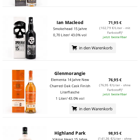
Ian Macleod
71,95 €
(102,79 €/Liter - mit
Smokehead 15 Jahre
Farbstoff)¹
0,70 Liter/ 43.0% vol
jetzt bestellbar
in den Warenkorb
Glenmorangie
Elementa 14 Jahre New
76,95 €
(76,95 €/Liter - ohne
Charred Oak Cask Finish
Farbstoff)¹
Literflasche
jetzt bestellbar
1 Liter/ 43.0% vol
in den Warenkorb
Highland Park
98,95 €
(141,36 €/Liter - ohne
Viking Heart 15 Jahre