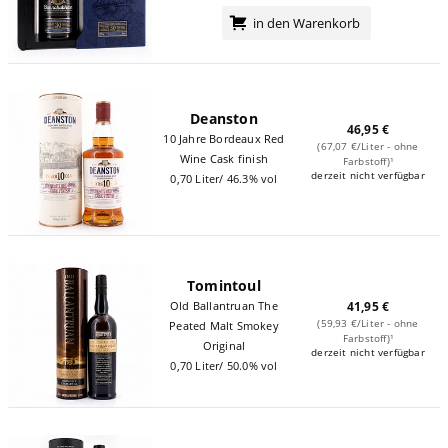
in den Warenkorb
Deanston
46,95 €
10 Jahre Bordeaux Red
(67,07 €/Liter - ohne
Wine Cask finish
Farbstoff)¹
derzeit nicht verfügbar
0,70 Liter/ 46.3% vol
Tomintoul
Old Ballantruan The
41,95 €
(59,93 €/Liter - ohne
Peated Malt Smokey
Farbstoff)¹
Original
derzeit nicht verfügbar
0,70 Liter/ 50.0% vol