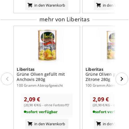
in den Warenkorb
in den Warenk
Brennwert
634
kJ /
154
kcal
Fett
16
g
mehr von Liberitas
davon:
- gesättigte Fettsäuren
3
g
Kohlenhydrate
0,1
g
davon:
- Zucker
0,1
g
Liberitas
Liberitas
Eiweiß
1
g
Grüne Oliven gefüllt mit
Grüne Oliven gefüllt 
Salz
3
g
Anchovis 280g
Zitrone 280g
100 Gramm Abtropfgewicht
100 Gramm Abtropfgewic
2,09 €
2,09 €
(20,90 €/KG - ohne Farbstoff)¹
(20,90 €/KG - ohne Farb
sofort verfügbar
sofort verfügbar
in den Warenkorb
in den Warenk