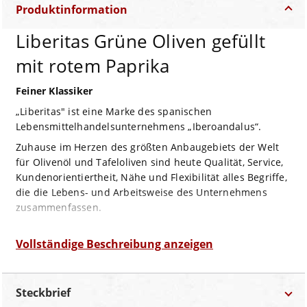
Produktinformation
Liberitas Grüne Oliven gefüllt
mit rotem Paprika
Feiner Klassiker
„Liberitas" ist eine Marke des spanischen
Lebensmittelhandelsunternehmens „Iberoandalus“.
Zuhause im Herzen des größten Anbaugebiets der Welt
für Olivenöl und Tafeloliven sind heute Qualität, Service,
Kundenorientiertheit, Nähe und Flexibilität alles Begriffe,
die die Lebens- und Arbeitsweise des Unternehmens
zusammenfassen.
„Iberoandalus“ zeichnet sich aus durch Produkte von
außergewöhnlicher Qualität bei gleichzeitig einer breiten
Vollständige Beschreibung anzeigen
Palette von Formaten. Das Unternehmen bedient hierbei
die Gastronomie wie Supermärke oder
Einzelhandelsketten und bietet seine Produkte in mehr
Steckbrief
als 40 Ländern an.