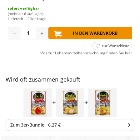
sofort verfügbar
(mehr als 6 auf Lager)
Lieferzeit 1-2 Werktage
Menge
−
+
IN DEN WARENKORB
zur Wunschliste
Infos zur Lebensmittelkennzeichnung finden Sie
hier
Wird oft zusammen gekauft
+
+
Zum
3
er-Bundle
·
6,27 €