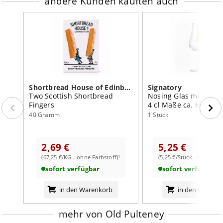
andere Kunden kauften auch
Shortbread House of Edinburgh
Signatory
Two Scottish Shortbread
Nosing Glas mit Eichst
Fingers
4 cl Maße ca. H 13cm ; D
4/6cm
40 Gramm
1 Stück
2,69 €
5,25 €
(67,25 €/KG - ohne Farbstoff)¹
(5,25 €/Stück - ohne Farb
sofort verfügbar
sofort verfügbar
in den Warenkorb
in den Warenk
mehr von Old Pulteney