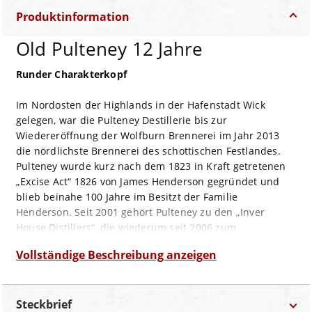
Produktinformation
Old Pulteney 12 Jahre
Runder Charakterkopf
Im Nordosten der Highlands in der Hafenstadt Wick
gelegen, war die Pulteney Destillerie bis zur
Wiedereröffnung der Wolfburn Brennerei im Jahr 2013
die nördlichste Brennerei des schottischen Festlandes.
Pulteney wurde kurz nach dem 1823 in Kraft getretenen
„Excise Act“ 1826 von James Henderson gegründet und
blieb beinahe 100 Jahre im Besitzt der Familie
Henderson. Seit 2001 gehört Pulteney zu den „Inver
House Distillers“, die wiederum seit 2006 zum
internationalen Spirituosen-Großkonzern „International
Vollständige Beschreibung anzeigen
Beverage Holdings“ gehören. Das Meiste des in Pulteney
gebrannten Whiskies fließt auch heute noch ein in
verschiedene Blends, u.a. den „Ballantine’s“ oder den
Steckbrief
„Glentalloch“.