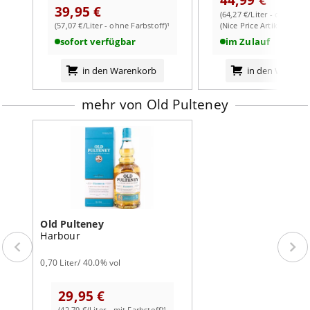
Ginster
39,95 €
(64,27 €/Liter - ohne Far
Geschmack:
ausgewogen, nussig, süße Rosinen, Karamell,
(57,07 €/Liter - ohne Farbstoff)¹
(Nice Price Artikel)
würziges Eichenholz, honigglasierte Erdnüsse
weiterlesen auf der Markenseite von Old Pulteney
sofort verfügbar
im Zulauf
Abgang:
Eichenholz-würzig, ein wenig torfig, trocken und
sehr wach
in den Warenkorb
in den Warenk
mehr von Old Pulteney
Old Pulteney
Harbour
0,70 Liter/ 40.0% vol
29,95 €
(42,79 €/Liter - mit Farbstoff)¹