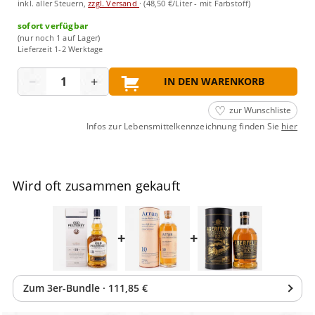
inkl. aller Steuern,
zzgl. Versand
·
(48,50 €/Liter - mit Farbstoff)
sofort verfügbar
(nur noch 1 auf Lager)
Lieferzeit 1-2 Werktage
Menge
−
+
IN DEN WARENKORB
zur Wunschliste
Infos zur Lebensmittelkennzeichnung finden Sie
hier
Wird oft zusammen gekauft
+
+
Zum
3
er-Bundle
·
111,85 €