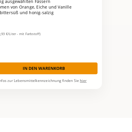
ltig ausgewählten Fässern
romen von Orange, Eiche und Vanille
bittersüß und honig-salzig
9,93 €/Liter - mit Farbstoff)
IN DEN WARENKORB
nfos zur Lebensmittelkennzeichnung finden Sie
hier