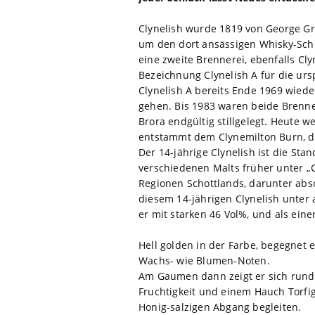
Clynelish wurde 1819 von George Gr
um den dort ansässigen Whisky-Schm
eine zweite Brennerei, ebenfalls Cly
Bezeichnung Clynelish A für die ursp
Clynelish A bereits Ende 1969 wied
gehen. Bis 1983 waren beide Brennere
Brora endgültig stillgelegt. Heute
entstammt dem Clynemilton Burn, das 
Der 14-jährige Clynelish ist die Sta
verschiedenen Malts früher unter „C
Regionen Schottlands, darunter abso
diesem 14-jährigen Clynelish unter 
er mit starken 46 Vol%, und als einer
Hell golden in der Farbe, begegnet 
Wachs- wie Blumen-Noten.
Am Gaumen dann zeigt er sich rund un
Fruchtigkeit und einem Hauch Torfig
Honig-salzigen Abgang begleiten.