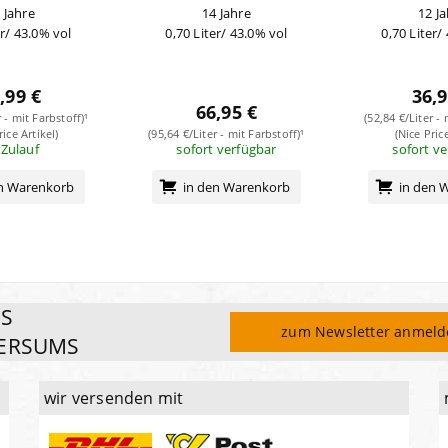
 Jahre
14 Jahre
12 J
er/ 43.0% vol
0,70 Liter/ 43.0% vol
0,70 Liter/
,99 €
36,9
66,95 €
r - mit Farbstoff)¹
(52,84 €/Liter - 
rice Artikel)
(95,64 €/Liter - mit Farbstoff)¹
(Nice Price
 Zulauf
sofort verfügbar
sofort v
en Warenkorb
in den Warenkorb
in den 
ES
zum Newsletter anmel
ERSUMS
wir versenden mit