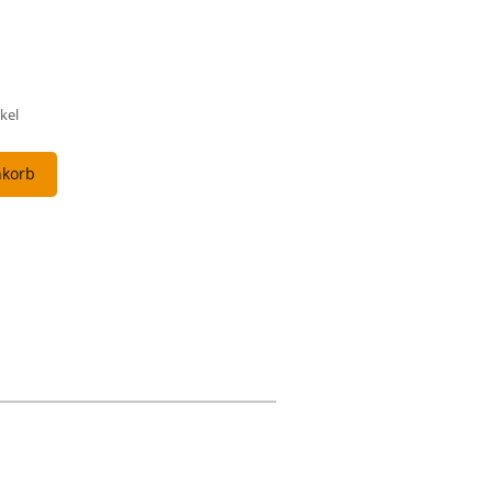
kel
nkorb