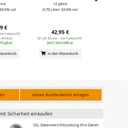
ahre
12 Jahre
10 Jahre Distillery
 43.0% vol
0,70 Liter/ 43.0% vol
Years
0,70 Liter/ 46
44,99
9 €
(64,27 €/Liter - ohn
42,95 €
mit Farbstoff)¹
(Nice Price Ar
im Zula
 Artikel)
(61,36 €/Liter - mit Farbstoff)¹
erfügbar
jetzt bestellbar
in den Wa
Warenkorb
in den Warenkorb
den
neues Kundenkonto anlegen
mit Sicherheit einkaufen
SSL-Datenverschlüsselung Ihre Daten