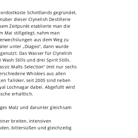
Nordostküste Schottlands gegründet,
ber dieser Clynelish Destillerie
iesem Zeitpunkt etablierte man die
 im Mai stillgelegt, nahm man
n Verwechslungen aus dem Weg zu
später unter „Diageo“, dann wurde
genutzt. Das Wasser für Clynelish
ash Stills und drei Spirit Stills.
assic Malts Selection“ (mit nur sechs
verschiedene Whiskies aus allen
en Talisker, seit 2005 sind neben
yal Lochnagar dabei. Abgefüllt wird
asche erhältlich.
tiges Malz und darunter gleichsam
iner breiten, intensiven
nden, bittersüßen und gleichzeitig