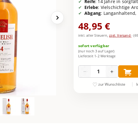
Reife
: 14 Jahre in sorgfä
Erlebe
: Vielschichtige A
Abgang
: Langanhaltend, 
48,95 €
inkl. aller Steuern,
zzgl. Versand
·
(6
sofort verfügbar
(nur noch 3 auf Lager)
Lieferzeit 1-2 Werktage
Menge
−
+
I
zur Wunschliste