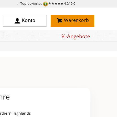
✓ Top bewertet
★★★★★
4.9/ 5.0
Konto
Warenkorb
%-Angebote
hre
orthern Highlands