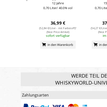
12 Jahre
15
0,70 Liter/ 40.0% vol
0,70 Lit
36,99 €
37
(52,84 €/Liter - mit Farbstoff)¹
(54,27 €/Lite
(Nice Price Artikel)
(Nice P
sofort verfügbar
im
in den Warenkorb
in d
WERDE TEIL D
WHISKYWORLD-UNIV
Zahlungsarten