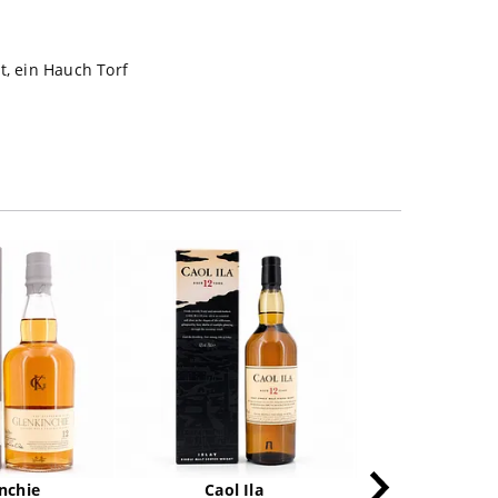
it, ein Hauch Torf
NicePrice
nchie
Caol Ila
Edrado