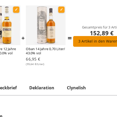
Gesamtpreis für
3
Arti
152,89 €
=
+
3
Artikel in den Ware
e 12 Jahre
Oban 14 Jahre 0,70 Liter/
40.0% vol
43.0% vol
66,95 €
(95,64 €/Liter)
eckbrief
Deklaration
Clynelish
en