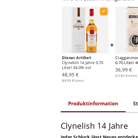
+
Dieser Artikel:
Cragganmor
Clynelish 14 Jahre 0,70
0,70 Liter/ 
Liter/ 46.0% vol
36,99 €
48,95 €
(52,84 €/Liter)
(69,93 €/Liter)
Produktinformation
St
Clynelish 14 Jahre
Jeder Schluck lässt Neues entdeck