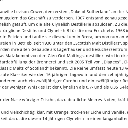
anville Levison-Gower, dem ersten „Duke of Sutherland“ an der 
ugglern das Geschäft zu verderben. 1967 entstand genau gegenü
nelish getauft, um die alte Clynelish Destillerie abzulösen. Zu d
rüngliche Destille, und Clynelish B für die neu Errichtete. 1968
er in Betrieb und taufte sie diesmal um in Brora, um von nun a
ien in Betrieb, seit 1930 unter den „Scottish Malt Distillers“, 
 werden ihre alten Gebäude als Lagerhäuser und Besucherzentrum 
Malz kommt von den Glen Ord Maltings, destilliert wird in drei W
ndardabfüllung der Brennerei und seit 2005 Teil von „Diageos“ „Cl
lassic Malts of Scotland“ bekannt). Die Reihe umfasst heute 13 
lute Klassiker wie den 16-jährigen Lagavulin und den zehnjährig
anderem auch ein zwölfjähriger Cardhu und ein zwölfjähriger Ro
 der wenigen Whiskies ist der Clynelish als 0,7- und als 0,35 L-Fl
er der Nase würziger Frische, dazu deutliche Meeres-Noten, kräf
d vielschichtig, klar, mit Orange, trockener Eiche und Vanille, e
keit dazu, die diesen 14-jährigen Clynelish in einen langanhalte