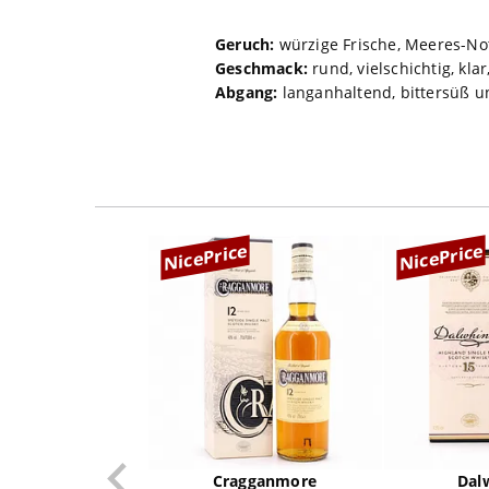
Geruch:
würzige Frische, Meeres-No
Geschmack:
rund, vielschichtig, kla
Abgang:
langanhaltend, bittersüß u
NicePrice
NicePrice
Cragganmore
Dal