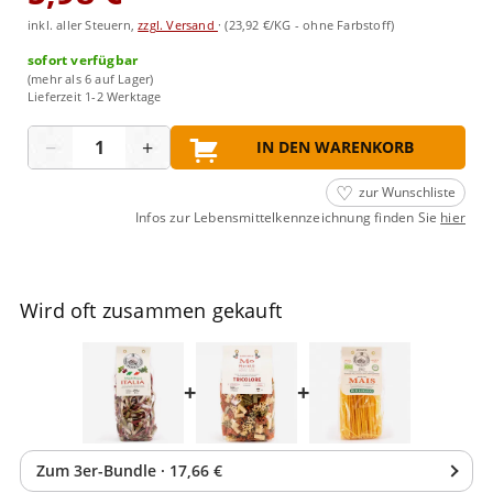
inkl. aller Steuern,
zzgl. Versand
·
(23,92 €/KG - ohne Farbstoff)
sofort verfügbar
(mehr als 6 auf Lager)
Lieferzeit 1-2 Werktage
Menge
−
+
IN DEN WARENKORB
zur Wunschliste
Infos zur Lebensmittelkennzeichnung finden Sie
hier
Wird oft zusammen gekauft
+
+
Zum
3
er-Bundle
·
17,66 €