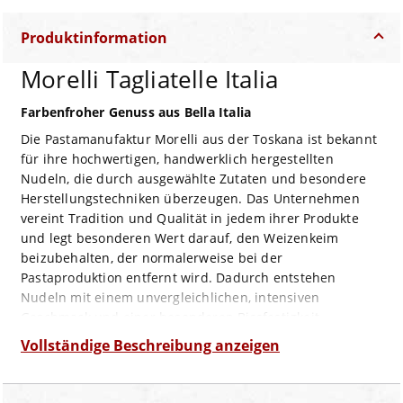
Produktinformation
Morelli Tagliatelle Italia
Farbenfroher Genuss aus Bella Italia
Die Pastamanufaktur Morelli aus der Toskana ist bekannt
für ihre hochwertigen, handwerklich hergestellten
Nudeln, die durch ausgewählte Zutaten und besondere
Herstellungstechniken überzeugen. Das Unternehmen
vereint Tradition und Qualität in jedem ihrer Produkte
und legt besonderen Wert darauf, den Weizenkeim
beizubehalten, der normalerweise bei der
Pastaproduktion entfernt wird. Dadurch entstehen
Nudeln mit einem unvergleichlichen, intensiven
Geschmack und einer besonderen Bissfestigkeit.
Die
Vollständige Beschreibung anzeigen
Morelli Tagliatelle Italia
ist ein farbenfrohes und
geschmacklich vielseitiges Produkt, das die Farben der
italienischen Flagge in den Teller zaubert. Hergestellt aus