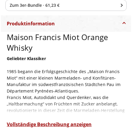
Zum
3
er-Bundle
·
61,23 €
Produktinformation
Maison Francis Miot Orange
Whisky
Geliebter Klassiker
1985 begann die Erfolgsgeschichte des „Maison Francis
Miot“ mit einer kleinen Marmeladen- und Konfitüren-
Manufaktur im südwestfranzösischen Städtchen Pau im
Département Pyrénées-Atlantiques.
Francis Miot, Autodidakt und Querdenker, was die
„Haltbarmachung“ von Früchten mit Zucker anbelangt,
revolutionierte in dieser Zeit die Marmeladen-Herstellung
und prägt sein Unternehmen bis heute. Inzwischen nicht
nur auf Marmeladen spezialisiert, sind dennoch die
Vollständige Beschreibung anzeigen
immer wieder überraschenden Kompositionen aus