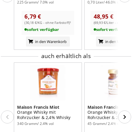
225 Gramm/ 7.0% vol
0,70 Liter/ 46.0% vol
Nach dem Öffnen bis ein Monat im Kühlschrank
aufbewahren.
6,79 €
48,95 €
Nährwertangaben:
(30,18 €/KG - ohne Farbstoff)¹
(69,93 €/Liter - ohne Far
sofort verfügbar
sofort verfügbar
je 100g
weiterlesen auf der Markenseite von Maison Francis
Brennwert
864
kJ /
203
kcal
in den Warenkorb
in den Warenk
Miot
Fett
0,5
g
auch erhältlich als
davon:
- gesättigte Fettsäuren
0,1
g
Kohlenhydrate
48
g
davon:
- Zucker
48
g
Eiweiß
0,5
g
Maison Francis Miot
Maison Francis Miot
Orange Whisky mit
Orange Whisky mit
Salz
0,01
g
Rohrzucker & 2,4% Whisky
Rohrzucker & 2,4% Wh
340 Gramm/ 2.4% vol
45 Gramm/ 2.4% vol