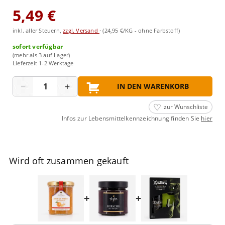
5,49 €
inkl. aller Steuern,
zzgl. Versand
·
(24,95 €/KG - ohne Farbstoff)
sofort verfügbar
(mehr als 3 auf Lager)
Lieferzeit 1-2 Werktage
Menge
−
+
IN DEN WARENKORB
zur Wunschliste
Infos zur Lebensmittelkennzeichnung finden Sie
hier
Wird oft zusammen gekauft
+
+