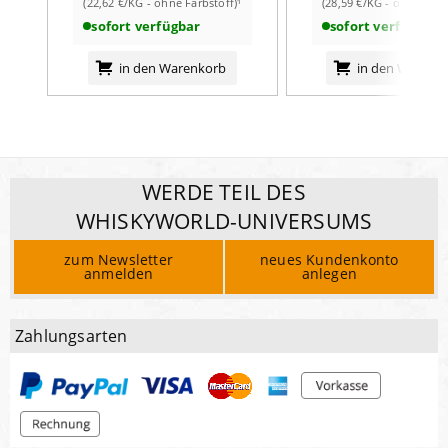
(22,62 €/KG - ohne Farbstoff)¹
(28,59 €/KG - ohne Farb
sofort verfügbar
sofort verfügbar
in den Warenkorb
in den Warenk
WERDE TEIL DES
WHISKYWORLD-UNIVERSUMS
zum Newsletter
neues Kundenkonto
anmelden
anlegen
Zahlungsarten