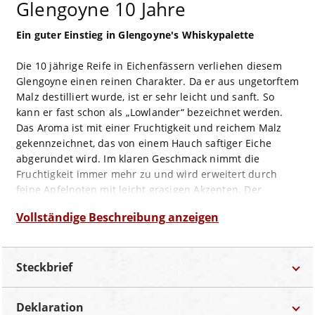
Glengoyne 10 Jahre
Ein guter Einstieg in Glengoyne's Whiskypalette
Die 10 jährige Reife in Eichenfässern verliehen diesem
Glengoyne einen reinen Charakter. Da er aus ungetorftem
Malz destilliert wurde, ist er sehr leicht und sanft. So
kann er fast schon als „Lowlander“ bezeichnet werden.
Das Aroma ist mit einer Fruchtigkeit und reichem Malz
gekennzeichnet, das von einem Hauch saftiger Eiche
abgerundet wird. Im klaren Geschmack nimmt die
Fruchtigkeit immer mehr zu und wird erweitert durch
feine Apfelnoten mit leicht grasigen Akzenten. Der
Abgang ist leicht bis mittelschwer, sehr geschmackvoll
Vollständige Beschreibung anzeigen
und von einer guten Länge geprägt.
Geruch:
fruchtig, reiches Malz, Hauch saftige Eiche
Steckbrief
Geschmack:
klar, weich, starke Fruchtigkeit, feine
Apfelnoten, leichte Grasigkeit
Abgang:
leicht bis mittelschwer, geschmackvoll,
Deklaration
mittellang