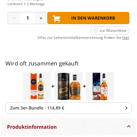
Lieferzeit 1-2 Werktage
Menge
−
+
IN DEN WARENKORB
zur Wunschliste
Infos zur Lebensmittelkennzeichnung finden Sie
hier
Wird oft zusammen gekauft
+
+
Zum
3
er-Bundle
·
114,89 €
Produktinformation