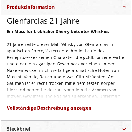
Produktinformation
Glenfarclas 21 Jahre
Ein Muss für Liebhaber Sherry-betonter Whiskies
21 Jahre reifte dieser Malt Whisky von Glenfarclas in
spanischen Sherryfässern, die ihm im Laufe des
Reifeprozesses seinen Charakter, die goldbronzene Farbe
und einen einzigartigen Geschmack verleihen. In der
Nase entwickeln sich vielfältige aromatische Noten von
Muskat, Vanille, Rauch und etwas Citrusfrüchten. Am
Gaumen ist er recht trocken mit einem festen Körper.
Hier sind neben Heidekraut vor allem die Aromen von
Ingwer, Gewürzen und Rosinen zu erkennen. Untermalt
wird diese Komposition durch delikate Sherrytöne, die für
Vollständige Beschreibung anzeigen
eine schmackhafte Süße sorgen. Im langen und gut
ausbalancierten Nachklang ist ebenfalls viel Sherry zu
vernehmen, zudem noch etwas Heidekraut.
Steckbrief