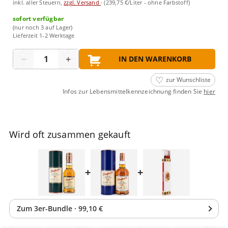
inkl. aller Steuern,
zzgl. Versand
·
(239,75 €/Liter - ohne Farbstoff)
sofort verfügbar
(nur noch 3 auf Lager)
Lieferzeit 1-2 Werktage
Menge
−
+
IN DEN WARENKORB
zur Wunschliste
Infos zur Lebensmittelkennzeichnung finden Sie
hier
Wird oft zusammen gekauft
+
+
Zum
3
er-Bundle
·
99,10 €