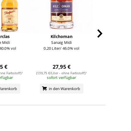
rclas
Kilchoman
Bunnahab
e Midi
Sanaig Midi
12 Jahre Un-Chillfi
 40.0% vol
0,20 Liter/ 46.0% vol
Batch Mini
0,050 Liter/ 4
7,95 
5 €
27,95 €
(159,00 €/Liter - ohn
sofort verf
ohne Farbstoff)¹
(139,75 €/Liter - ohne Farbstoff)¹
erfügbar
sofort verfügbar
in den Wa
Warenkorb
in den Warenkorb