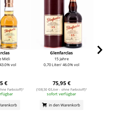
rclas
Glenfarclas
Glenfarc
e Midi
15 Jahre
25 Jahr
 43.0% vol
0,70 Liter/ 46.0% vol
0,70 Liter/ 43
5 €
75,95 €
219,95
ohne Farbstoff)¹
(108,50 €/Liter - ohne Farbstoff)¹
(314,21 €/Liter - ohn
erfügbar
sofort verfügbar
sofort verf
Warenkorb
in den Warenkorb
in den Wa