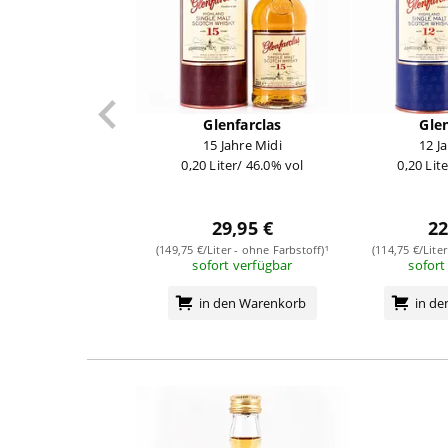
Glenfarclas
Glen
15 Jahre Midi
12 J
0,20 Liter/ 46.0% vol
0,20 Lit
29,95 €
22
(149,75 €/Liter - ohne Farbstoff)¹
(114,75 €/Lite
sofort verfügbar
sofort
in den Warenkorb
in d