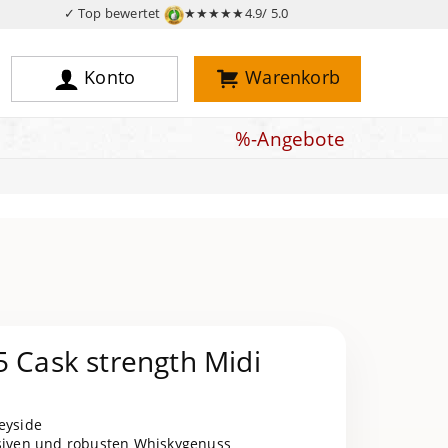
✓ Top bewertet
★★★★★
4.9/ 5.0
Konto
Warenkorb
%-Angebote
5 Cask strength Midi
peyside
nsiven und robusten Whiskygenuss