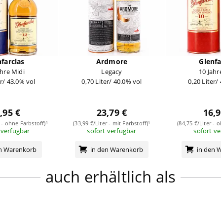
farclas
Ardmore
Glenfa
ahre Midi
Legacy
10 Jahr
er/ 43.0% vol
0,70 Liter/ 40.0% vol
0,20 Liter/
,95 €
23,79 €
16,9
r - ohne Farbstoff)¹
(33,99 €/Liter - mit Farbstoff)¹
(84,75 €/Liter - 
 verfügbar
sofort verfügbar
sofort v
en Warenkorb
in den Warenkorb
in den 
auch erhältlich als