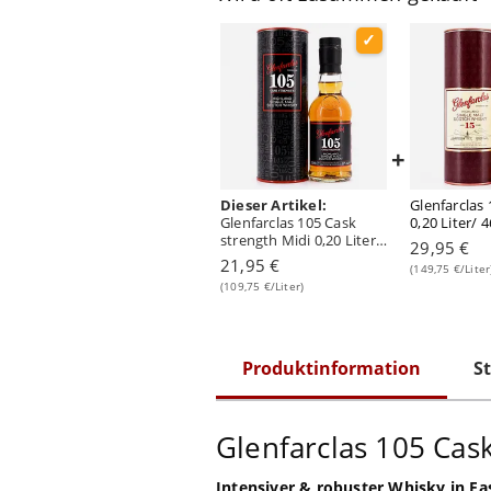
+
Dieser Artikel:
Glenfarclas 
Glenfarclas 105 Cask
0,20 Liter/ 
strength Midi 0,20 Liter/
29,95 €
60.0% vol
21,95 €
(149,75 €/Liter
(109,75 €/Liter)
Produktinformation
St
Glenfarclas 105 Cas
Intensiver & robuster Whisky in Fa