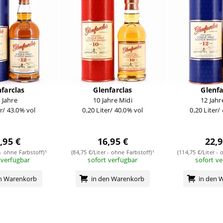
farclas
Glenfarclas
Glenfa
 Jahre
10 Jahre Midi
12 Jahr
er/ 43.0% vol
0,20 Liter/ 40.0% vol
0,20 Liter/
,95 €
16,95 €
22,9
 - ohne Farbstoff)¹
(84,75 €/Liter - ohne Farbstoff)¹
(114,75 €/Liter - 
 verfügbar
sofort verfügbar
sofort v
en Warenkorb
in den Warenkorb
in den 