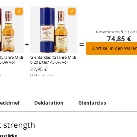
Gesamtpreis für
3
Arti
74,85 €
=
+
3
Artikel in den Ware
15 Jahre Midi
Glenfarclas 12 Jahre Midi
46.0% vol
0,20 Liter/ 43.0% vol
22,95 €
)
(114,75 €/Liter)
eckbrief
Deklaration
Glenfarclas
k strength
ssstärke