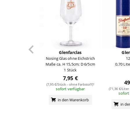
Glenfarclas
Glen
Nosing Glas ohne Eichstrich
12
Maße ca. H 15,5cm; D 6/5cm
0,70 Lit
1 Stück
7,95 €
49
(7,95 €/Stück - ohne Farbstoff)¹
sofort verfügbar
(71,36 €/Liter
sofort
in den Warenkorb
in d