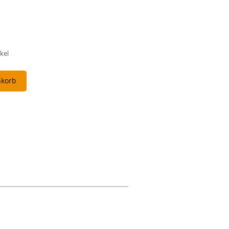
kel
nkorb