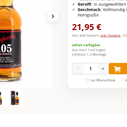
Gereift
: In ausgewählten
Geschmack
: Vollmundig
Honigsüße
21,95 €
inkl. aller Steuern,
zzgl. Versand
·
(1
sofort verfügbar
(nur noch 1 auf Lager)
Lieferzeit 1-2 Werktage
Menge
−
+
I
zur Wunschliste