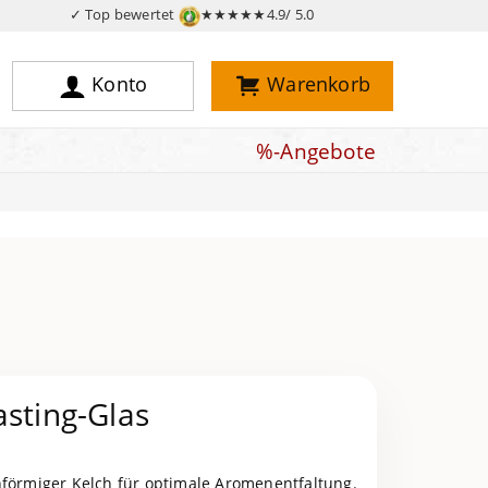
✓ Top bewertet
★★★★★
4.9/ 5.0
Konto
Warenkorb
%-Angebote
asting-Glas
nförmiger Kelch für optimale Aromenentfaltung.