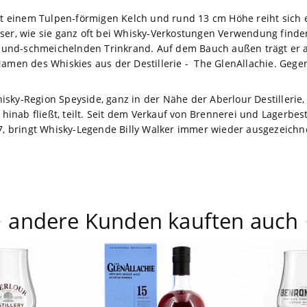
mit einem Tulpen-förmigen Kelch und rund 13 cm Höhe reiht sich e
ser, wie sie ganz oft bei Whisky-Verkostungen Verwendung finden
nd-schmeichelnden Trinkrand. Auf dem Bauch außen trägt er auf
Namen des Whiskies aus der Destillerie - The GlenAllachie. Gegen
sky-Region Speyside, ganz in der Nähe der Aberlour Destillerie, 
inab fließt, teilt. Seit dem Verkauf von Brennerei und Lagerbes
17, bringt Whisky-Legende Billy Walker immer wieder ausgezeichn
andere Kunden kauften auch