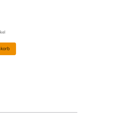
kel
nkorb