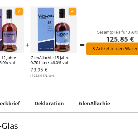
Gesamtpreis für
3
Arti
125,85 €
=
+
3
Artikel in den Ware
 12 Jahre
GlenAllachie 15 Jahre
46.0% vol
0,70 Liter/ 46.0% vol
73,95 €
(105,64 €/Liter)
eckbrief
Deklaration
GlenAllachie
-Glas