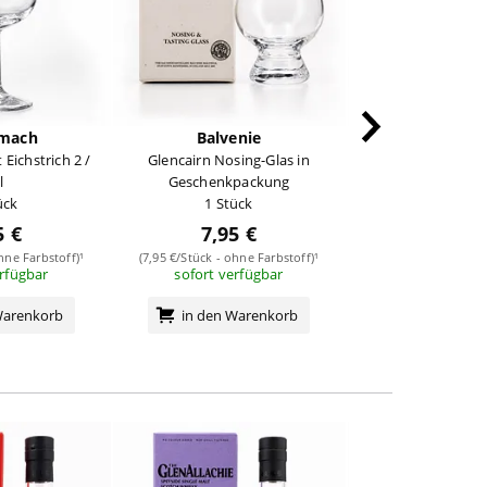
mach
Balvenie
Starwa
 Eichstrich 2 /
Glencairn Nosing-Glas in
Tastingg
l
Geschenkpackung
1 Stüc
ück
1 Stück
5 €
7,95 €
4,95 
hne Farbstoff)¹
(7,95 €/Stück - ohne Farbstoff)¹
erfügbar
sofort verfügbar
(4,95 €/Stück - ohne
sofort verf
Warenkorb
in den Warenkorb
in den Wa