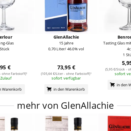
erlour
GlenAllachie
Benro
ing-Glas
15 Jahre
Tasting Glas mit
 Stück
0,70 Liter/ 46.0% vol
4c
1 St
5,9
,95 €
73,95 €
(5,95 €/Stück - o
sofort v
 - ohne Farbstoff)¹
(105,64 €/Liter - ohne Farbstoff)¹
 Zulauf
sofort verfügbar
in den 
en Warenkorb
in den Warenkorb
mehr von GlenAllachie