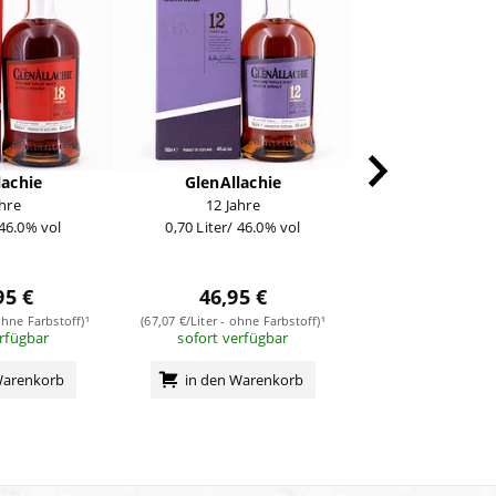
lachie
GlenAllachie
GlenAlla
ahre
12 Jahre
9 Jahre Wine Cask 
 46.0% vol
0,70 Liter/ 46.0% vol
2022
0,70 Liter/ 48
60,95
95 €
46,95 €
(87,07 €/Liter - ohn
sofort verf
ohne Farbstoff)¹
(67,07 €/Liter - ohne Farbstoff)¹
erfügbar
sofort verfügbar
in den Wa
Warenkorb
in den Warenkorb