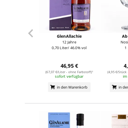
GlenAllachie
Ab
12 Jahre
Nos
0,70 Liter/ 46.0% vol
1
46,95 €
4
(67,07 €/Liter - ohne Farbstoff)¹
(4,95 €/Stück
sofort verfügbar
im
in den Warenkorb
in d