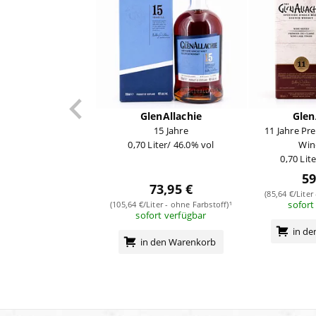
GlenAllachie
Glen
15 Jahre
11 Jahre Pr
0,70 Liter/ 46.0% vol
Win
0,70 Lit
59
73,95 €
(85,64 €/Liter
sofort
(105,64 €/Liter - ohne Farbstoff)¹
sofort verfügbar
in d
in den Warenkorb