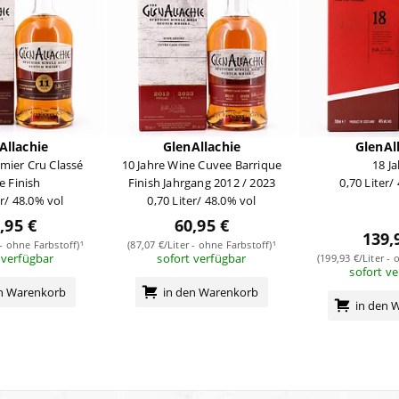
Allachie
GlenAllachie
GlenAl
emier Cru Classé
10 Jahre Wine Cuvee Barrique
18 J
e Finish
Finish Jahrgang 2012 / 2023
0,70 Liter/
er/ 48.0% vol
0,70 Liter/ 48.0% vol
,95 €
60,95 €
139,
 - ohne Farbstoff)¹
(87,07 €/Liter - ohne Farbstoff)¹
 verfügbar
sofort verfügbar
(199,93 €/Liter - 
sofort v
en Warenkorb
in den Warenkorb
in den 