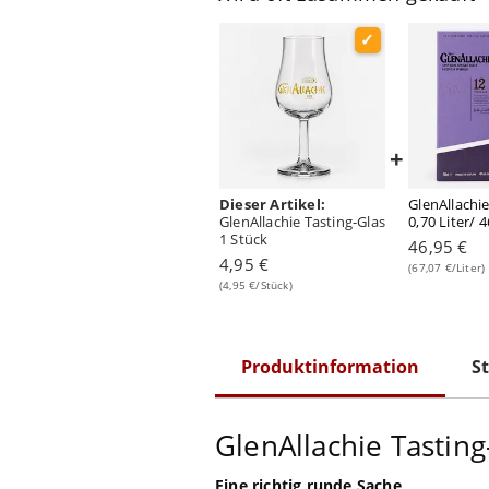
+
Dieser Artikel:
GlenAllachie
GlenAllachie Tasting-Glas
0,70 Liter/ 
1 Stück
46,95 €
4,95 €
(67,07 €/Liter)
(4,95 €/Stück)
Produktinformation
St
GlenAllachie Tasting
Eine richtig runde Sache