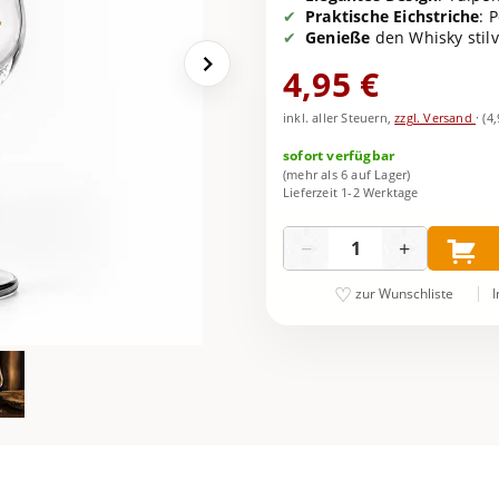
Praktische Eichstriche
: 
Genieße
den Whisky stil
4,95 €
inkl. aller Steuern,
zzgl. Versand
·
(4
sofort verfügbar
(mehr als 6 auf Lager)
Lieferzeit 1-2 Werktage
Menge
−
+
I
zur Wunschliste