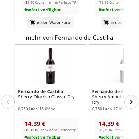
(18,60 €/Liter - ohne Farbstoff)¹
(19,19 €/Liter - ohne Far
von 8-10 °C empfohlen. Dieser Sherry eignet sich
sofort verfügbar
sofort verfügbar
vorzüglich als Begleitung zu einer sorgfältig
ausgewählten Auswahl an Speisen. Besonders
in den Warenkorb
in den Warenk
harmoniert er mit Meeresfrüchten, leichten Salaten und
delikaten Vorspeisen. Seine besondere Stärke liegt darin,
mehr von Fernando de Castilla
die Aromen der Speisen zu betonen und zugleich ein
harmonisches Geschmackserlebnis zu kreieren, was ihn
zu einem essentiellen Element bei jedem gehobenen
Essen macht.
Fernando de Castilla
Fernando de Castilla
Sherry Oloroso Classic Dry
Sherry Amontillado Cl
Dry
0,750 Liter/ 18.0% vol
0,750 Liter/ 17.0% vol
14,39 €
14,39 €
(19,19 €/Liter - ohne Farbstoff)¹
(19,19 €/Liter - ohne Far
sofort verfügbar
sofort verfügbar