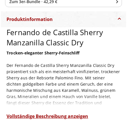
Zum
3
er-Bundle
·
42,29 €
Produktinformation
Fernando de Castilla Sherry
Manzanilla Classic Dry
Trocken-eleganter Sherry-Feinschliff
Der Fernando de Castilla Sherry Manzanilla Classic Dry
präsentiert sich als ein meisterhaft vinifizierter, trockener
Sherry aus der Rebsorte Palomino Fino. Mit seiner
dichten goldgelben Farbe und einem Geruch, der eine
harmonische Mischung aus Karamell, Walnuss, grünem
Gras, Mineralien und einem Hauch von Vanille bietet,
fängt dieser Sherry die Essenz der Tradition und
Innovation ein.
Vollständige Beschreibung anzeigen
Am Gaumen überzeugt er mit einer leichten Textur, die
eine perfekte Balance zwischen einer angenehmen