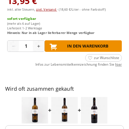
13,95 €
inkl. aller Steuern,
zzgl. Versand
·
(18,60 €/Liter - ohne Farbstoff)
sofort verfügbar
(mehr als 6 auf Lager)
Lieferzeit 1-2 Werktage
Hinweis: Nur in ab Lager lieferbarer Menge verfügbar
Menge
−
+
IN DEN WARENKORB
zur Wunschliste
Infos zur Lebensmittelkennzeichnung finden Sie
hier
Wird oft zusammen gekauft
+
+