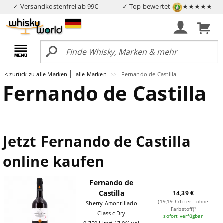
✓ Versandkostenfrei ab 99€
✓ Top bewertet
★★★★★
< zurück zu alle Marken
alle Marken
Fernando de Castilla
Fernando de Castilla
Jetzt Fernando de Castilla
online kaufen
Fernando de
Castilla
14,39 €
(19,19 €/Liter - ohne
Sherry Amontillado
Farbstoff)¹
Classic Dry
sofort verfügbar
0,750 Liter/ 17.0% vol