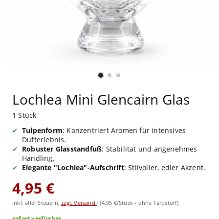
Lochlea Mini Glencairn Glas
1 Stück
Tulpenform
: Konzentriert Aromen für intensives
Dufterlebnis.
Robuster Glasstandfuß
: Stabilität und angenehmes
Handling.
Elegante "Lochlea"-Aufschrift
: Stilvoller, edler Akzent.
4,95 €
inkl. aller Steuern,
zzgl. Versand
·
(4,95 €/Stück - ohne Farbstoff)
sofort verfügbar