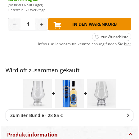
(mehr als 6 auf Lager)
Lieferzeit 1-2 Werktage
Menge
−
+
IN DEN WARENKORB
zur Wunschliste
Infos zur Lebensmittelkennzeichnung finden Sie
hier
Wird oft zusammen gekauft
+
+
Zum
3
er-Bundle
·
28,85 €
Produktinformation