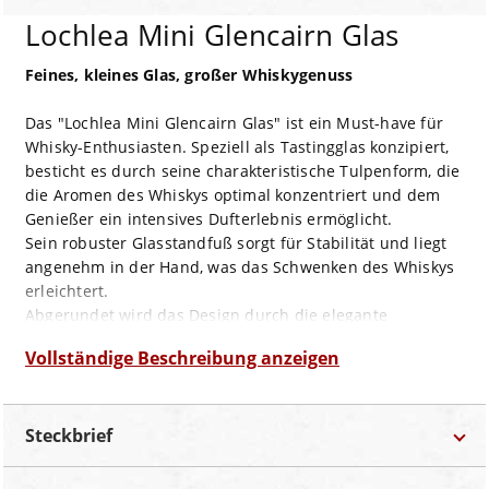
Lochlea Mini Glencairn Glas
Feines, kleines Glas, großer Whiskygenuss
Das "Lochlea Mini Glencairn Glas" ist ein Must-have für
Whisky-Enthusiasten. Speziell als Tastingglas konzipiert,
besticht es durch seine charakteristische Tulpenform, die
die Aromen des Whiskys optimal konzentriert und dem
Genießer ein intensives Dufterlebnis ermöglicht.
Sein robuster Glasstandfuß sorgt für Stabilität und liegt
angenehm in der Hand, was das Schwenken des Whiskys
erleichtert.
Abgerundet wird das Design durch die elegante
"Lochlea"-Aufschrift, die sowohl für die Herkunft des
Vollständige Beschreibung anzeigen
Glases steht als auch einen edlen Akzent setzt. Ein
stilvolles und praktisches kleines Glas für jeden Whisky-
Liebhaber.
Steckbrief