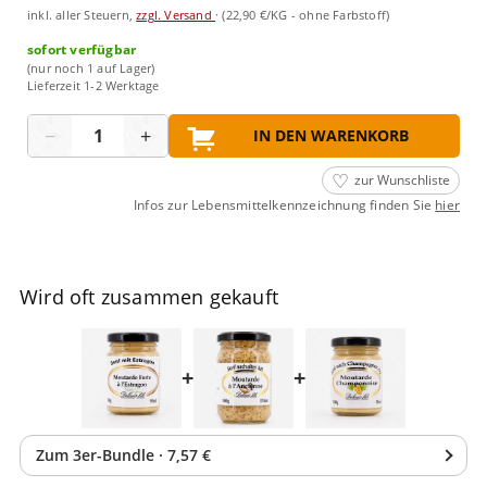
inkl. aller Steuern,
zzgl. Versand
·
(22,90 €/KG - ohne Farbstoff)
sofort verfügbar
(nur noch 1 auf Lager)
Lieferzeit 1-2 Werktage
Menge
−
+
IN DEN WARENKORB
zur Wunschliste
Infos zur Lebensmittelkennzeichnung finden Sie
hier
Wird oft zusammen gekauft
+
+
Zum
3
er-Bundle
·
7,57 €