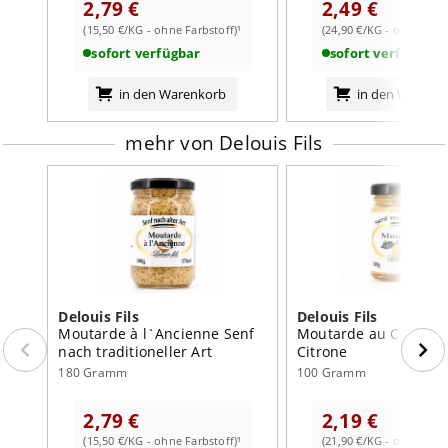
2,79 €
2,49 €
je 100g
(15,50 €/KG - ohne Farbstoff)¹
(24,90 €/KG - ohne Farb
weiterlesen auf der Markenseite von Delouis Fils
Brennwert
163
kJ /
678
kcal
sofort verfügbar
sofort verfügbar
Fett
12
g
in den Warenkorb
in den Warenk
davon:
- gesättigte Fettsäuren
0,9
g
mehr von Delouis Fils
Kohlenhydrate
3,6
g
davon:
- Zucker
1,7
g
Eiweiß
7,1
g
Salz
6,6
g
Delouis Fils
Delouis Fils
Moutarde à l`Ancienne Senf
Moutarde au Citron S
nach traditioneller Art
Citrone
180 Gramm
100 Gramm
2,79 €
2,19 €
(15,50 €/KG - ohne Farbstoff)¹
(21,90 €/KG - ohne Farb