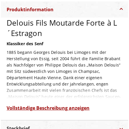
Produktinformation
Delouis Fils Moutarde Forte à L
´Estragon
Klassiker des Senf
1885 begann Georges Delouis bei Limoges mit der
Herstellung von Essig, seit 2004 führt die Familie Brabant
als Nachfolger von Philippe Delouis das „Maison Delouis“
mit Sitz südwestlich von Limoges in Champsac,
Département Haute-Vienne. Dank einer eigenen
Entwicklungsabteilung und der jahrelangen, engen
Zusammenarbeit mit vielen französischen Chefs ist das
„Maison Delouis“ heute einer der erfolgreichsten Saucen-
und Würzzutaten-Hersteller Frankreichs.
Vollständige Beschreibung anzeigen
Eine Kombination, die immer harmoniert: Senf und
Estragon – so wie hier im „Moutarde Forte à l‘Estragon“:
Braune Senfkörner, Branntweinessig, Wasser und Salz
Steckbrief