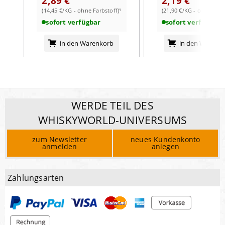
2,89 €
2,19 €
(14,45 €/KG - ohne Farbstoff)¹
(21,90 €/KG - ohne Farb
sofort verfügbar
sofort verfügbar
in den Warenkorb
in den Warenk
WERDE TEIL DES
WHISKYWORLD-UNIVERSUMS
zum Newsletter
neues Kundenkonto
anmelden
anlegen
Zahlungsarten