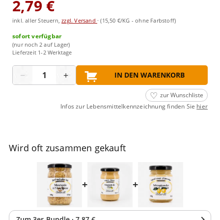
2,79 €
inkl. aller Steuern,
zzgl. Versand
·
(15,50 €/KG - ohne Farbstoff)
sofort verfügbar
(nur noch 2 auf Lager)
Lieferzeit 1-2 Werktage
Menge
−
+
IN DEN WARENKORB
zur Wunschliste
Infos zur Lebensmittelkennzeichnung finden Sie
hier
Wird oft zusammen gekauft
+
+
Zum
3
er-Bundle
·
7,87 €