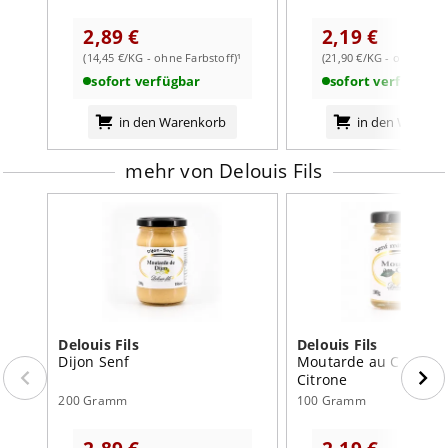
Nährwertangaben:
2,89 €
2,19 €
je 100g
(14,45 €/KG - ohne Farbstoff)¹
(21,90 €/KG - ohne Farb
weiterlesen auf der Markenseite von Delouis Fils
Brennwert
613
kJ /
148
kcal
sofort verfügbar
sofort verfügbar
Fett
9,7
g
in den Warenkorb
in den Warenk
davon:
mehr von Delouis Fils
- gesättigte Fettsäuren
1,7
g
Kohlenhydrate
2,6
g
davon:
- Zucker
1,4
g
Eiweiß
6,9
g
Salz
5,7
g
Delouis Fils
Delouis Fils
Dijon Senf
Moutarde au Citron S
Citrone
200 Gramm
100 Gramm