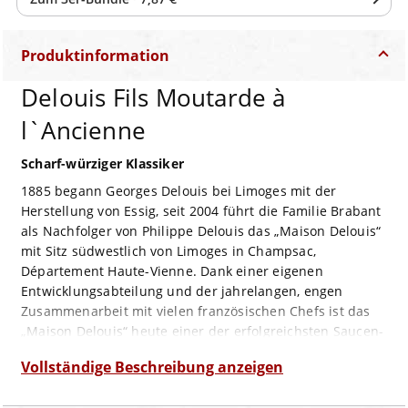
Produktinformation
Delouis Fils Moutarde à
l`Ancienne
Scharf-würziger Klassiker
1885 begann Georges Delouis bei Limoges mit der
Herstellung von Essig, seit 2004 führt die Familie Brabant
als Nachfolger von Philippe Delouis das „Maison Delouis“
mit Sitz südwestlich von Limoges in Champsac,
Département Haute-Vienne. Dank einer eigenen
Entwicklungsabteilung und der jahrelangen, engen
Zusammenarbeit mit vielen französischen Chefs ist das
„Maison Delouis“ heute einer der erfolgreichsten Saucen-
und Würzzutaten-Hersteller Frankreichs.
Vollständige Beschreibung anzeigen
Ein echter Klassiker des grobkörnigen Senfs aus dem
Hause Delouis ist ihr traditioneller „Moutarde à