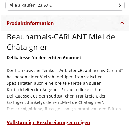
Alle
3
Kaufen:
23,57 €
Produktinformation
Beauharnais-CARLANT Miel de
Châtaignier
Delikatesse für den echten Gourmet
Der französische Feinkost-Anbieter „Beauharnais-Carlant“
hat neben einer Vielzahl deftiger, französischer
Spezialitäten auch eine breite Palette an süßen
Köstlichkeiten im Angebot. So auch diese echte
Delikatesse aus dem südöstlichen Frankreich, den
kräftigen, dunkelgoldenen „Miel de Châtaignier“.
Dieser rotgoldene, flüssige Honig stammt von den Blüten
der Edelkastanien (Castanea sativa), Châtaignier im
Französischen, die im späten Mittelalter gerade in den
Vollständige Beschreibung anzeigen
Bergregionen Frankreichs und Italiens als „Brotbäume“