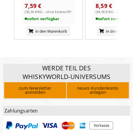
7,59 €
8,59 €
(30,36 €/KG - ohne Farbstoff)¹
(34,36 €/KG - ohne Farb
sofort verfügbar
sofort verfügbar
in den Warenkorb
in den Warenk
WERDE TEIL DES
WHISKYWORLD-UNIVERSUMS
zum Newsletter
neues Kundenkonto
anmelden
anlegen
Zahlungsarten