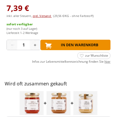
7,39 €
inkl. aller Steuern,
zzgl. Versand
·
(29,56 €/KG - ohne Farbstoff)
sofort verfügbar
(nur noch 3 auf Lager)
Lieferzeit 1-2 Werktage
Menge
−
+
IN DEN WARENKORB
zur Wunschliste
Infos zur Lebensmittelkennzeichnung finden Sie
hier
Wird oft zusammen gekauft
+
+