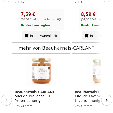
Provence
250 Gramm
250 Gramm
7,59 €
8,59 €
(30,36 €/KG - ohne Farbstoff)¹
(34,36 €/KG - ohne Farb
weiterlesen auf der Markenseite von Beauharnais-
CARLANT
sofort verfügbar
sofort verfügbar
in den Warenkorb
in den Warenk
mehr von Beauharnais-CARLANT
Beauharnais-CARLANT
Beauharnais-CARLAN
Miel de Provence IGP
Miel de Lavande de P
Provencehonig
Lavendelhonig aus de
Provence
250 Gramm
250 Gramm