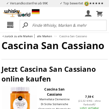
✓ Versandkostenfrei ab 99€
✓ Top bewertet
★★★★★
< zurück zu alle Marken
alle Marken
Cascina San Cassiano
Cascina San Cassiano
Jetzt Cascina San Cassiano
online kaufen
Cascina San
Cassiano
7,59 €
Marmellata Clementine
(22,32 €/KG - ohne
Di Sicilia Sizilianische
Farbstoff)¹
sofort verfügbar
Clementinen-Marmelade