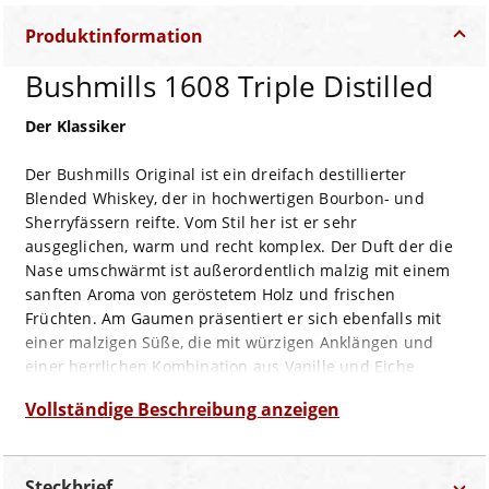
Produktinformation
Bushmills 1608 Triple Distilled
Der Klassiker
Der Bushmills Original ist ein dreifach destillierter
Blended Whiskey, der in hochwertigen Bourbon- und
Sherryfässern reifte. Vom Stil her ist er sehr
ausgeglichen, warm und recht komplex. Der Duft der die
Nase umschwärmt ist außerordentlich malzig mit einem
sanften Aroma von geröstetem Holz und frischen
Früchten. Am Gaumen präsentiert er sich ebenfalls mit
einer malzigen Süße, die mit würzigen Anklängen und
einer herrlichen Kombination aus Vanille und Eiche
verwoben ist. Der lang anhaltende Abgang ist etwas
Vollständige Beschreibung anzeigen
trocken, würzig und leicht malzig.
Geruch:
malzig, sanft, geröstetes Holz und frische Früchte
Steckbrief
Geschmack:
malzige Süße, würzig, Vanille und Eiche