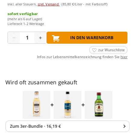
inkl. aller Steuern,
zzgl. Versand
·
(85,80 €/Liter - mit Farbstoff)
sofort verfügbar
(mehr als 6 auf Lager)
Lieferzeit 1-2 Werktage
Menge
−
+
IN DEN WARENKORB
zur Wunschliste
Infos zur Lebensmittelkennzeichnung finden Sie
hier
Wird oft zusammen gekauft
+
+
Zum
3
er-Bundle
·
16,19 €