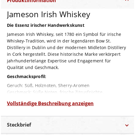
Produktinformation
Jameson Irish Whiskey
Die Essenz irischer Handwerkskunst
Jameson Irish Whiskey, seit 1780 ein Symbol für irische
Whiskey-Tradition, wird in der legendären Bow St.
Distillery in Dublin und der modernen Midleton Distillery
in Cork hergestellt. Diese historische Marke verkörpert
jahrhundertelange Expertise und Engagement für
Qualität und Geschmack.
Geschmacksprofil:
Geruch: Süß, Holznoten, Sherry-Aromen
Geschmack: Süße Noten, frische Zitrusfrüchte,
geschmeidig und elegant
Vollständige Beschreibung anzeigen
Abgang: Mittellang, trocken, frisch-fruchtige Noten
Jameson Irish Whiskey ist ein dreifach destillierter Blend,
der für seinen milden und sanften Charakter bekannt ist.
Steckbrief
Dieser besondere Whiskey besticht durch eine süße Note
in der Nase, begleitet von Holz- und Sherry-Aromen. Am