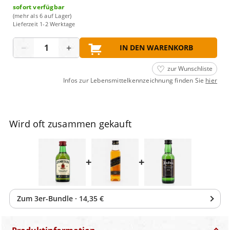
sofort verfügbar
(mehr als 6 auf Lager)
Lieferzeit 1-2 Werktage
Menge
−
+
IN DEN WARENKORB
zur Wunschliste
Infos zur Lebensmittelkennzeichnung finden Sie
hier
Wird oft zusammen gekauft
+
+
Zum
3
er-Bundle
·
14,35 €