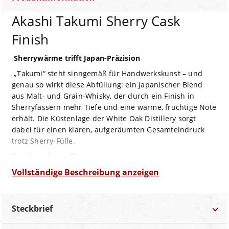
Akashi Takumi Sherry Cask
Finish
Sherrywärme trifft Japan-Präzision
„Takumi“ steht sinngemäß für Handwerkskunst – und
genau so wirkt diese Abfüllung: ein japanischer Blend
aus Malt- und Grain-Whisky, der durch ein Finish in
Sherryfässern mehr Tiefe und eine warme, fruchtige Note
erhält. Die Küstenlage der White Oak Distillery sorgt
dabei für einen klaren, aufgeräumten Gesamteindruck
trotz Sherry-Fülle.
Geschmacksprofil
Geruch:
Vollständige Beschreibung anzeigen
Rosinen, Trockenfrüchte, Nusskrokant, Karamell,
dunkle Gewürze
Geschmack:
Mild und rund, fruchtige Sherrysüße, Toffee,
geröstete Nüsse, Kakao, dazu sanfte Eichenwürze
Steckbrief
Abgang:
Mittellang, süß-würzig ausklingend, mit
Trockenfrucht und zarter Holzstruktur