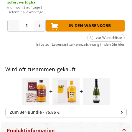
sofort verfügbar
(nur noch 2 auf Lager)
Lieferzeit 1-2 Werktage
Menge
−
+
IN DEN WARENKORB
zur Wunschliste
Infos zur Lebensmittelkennzeichnung finden Sie
hier
Wird oft zusammen gekauft
+
+
Zum
3
er-Bundle
·
75,85 €
Produktinformation