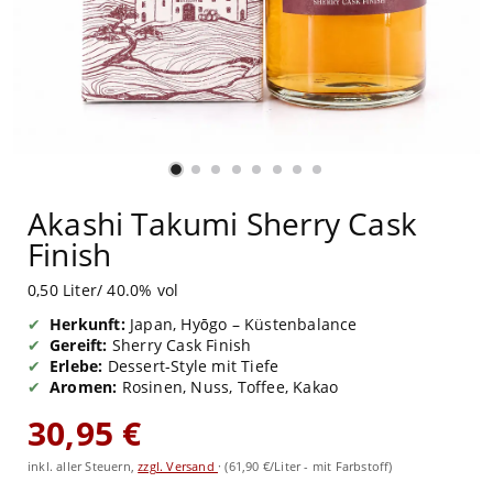
Akashi Takumi Sherry Cask
Finish
0,50 Liter/ 40.0% vol
Herkunft:
Japan, Hyōgo – Küstenbalance
Gereift:
Sherry Cask Finish
Erlebe:
Dessert-Style mit Tiefe
Aromen:
Rosinen, Nuss, Toffee, Kakao
30,95 €
inkl. aller Steuern,
zzgl. Versand
·
(61,90 €/Liter - mit Farbstoff)