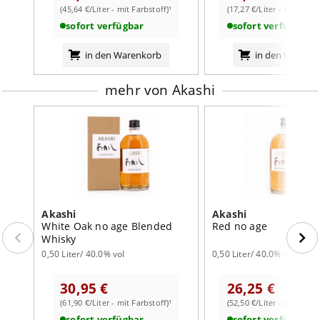
(45,64 €/Liter - mit Farbstoff)¹
(17,27 €/Liter - ohne Far
bei whiskyworld.
weiterlesen auf der Markenseite von Akashi
sofort verfügbar
sofort verfügbar
in den Warenkorb
in den Warenk
mehr von Akashi
Akashi
Akashi
White Oak no age Blended
Red no age
Whisky
0,50 Liter/ 40.0% vol
0,50 Liter/ 40.0% vol
30,95 €
26,25 €
(61,90 €/Liter - mit Farbstoff)¹
(52,50 €/Liter - ohne Far
sofort verfügbar
sofort verfügbar