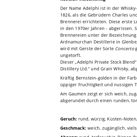
Der Name Adelphi ist in der Whisky- 
1826, als die Gebrüdern Charles un
Brennerei errichteten. Diese erste L
in den 1970er Jahren - abgerissen. 
Brennereien unter der Bezeichnung 
Ardnamurchan Destillerie in Glenbe
wird mit Gerste der Sorte
Concerto
g
ungetorft.
Dieser „Adelphi Private Stock Blend
Distillery Ltd.“ und Grain Whisky, ab
Kräftig Bernstein-golden in der Far
üppiger Fruchtigkeit und nussigen 
Am Gaumen zeigt er sich weich, zugä
abgerundet durch einen runden, tor
Geruch:
rund, würzig, Küsten-Noten, 
Geschmack:
weich, zugänglich, viels