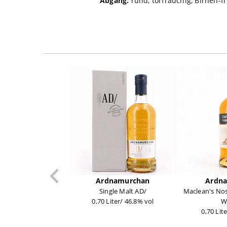
Abgang:
rund, torfrauchig, Birnen-f
Ardnamurchan
Ardn
Single Malt AD/
Maclean's No
0,70 Liter/ 46.8% vol
W
0,70 Lit