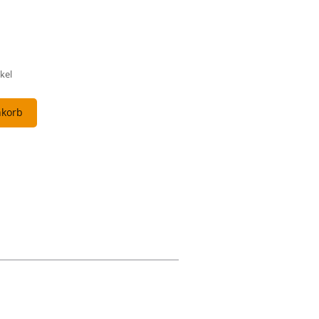
kel
nkorb