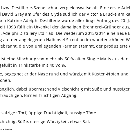
bzw. Destillerie-Szene schon vergleichsweise alt. Eine erste Adel
d David Gray am Ufer des Clyde südlich der Victoria Brücke am R
och Katrine Adelphi Destillerie wurde allerdings Anfang des 20. J
Seit 1993 füllt ein Ur-enkel der damaligen Brennerei-Gründer au
„Adelphi Distillery Ltd.“ ab. Die wiederum 2013/2014 eine neu
g auf der abgelegenen Halbinsel Strontian im wunderschönen We
ebrannt, die von umliegenden Farmen stammt, der produzierte Whis
“ ist eine Mischung von mehr als 50 % alten Single Malts aus de
gefüllt in Trinkstärke mit 40 Vol%.
be, begegnet er der Nase rund und würzig mit Küsten-Noten und 
Tönen.
nglich, dabei überraschend vielschichtig mit Süße und nussiger 
frauchigen, Birnen-fruchtigen Abgang.
salziger Torf, üppige Fruchtigkeit, nussige Töne
chichtig, Süße, nussige Würzigkeit, etwas Salz