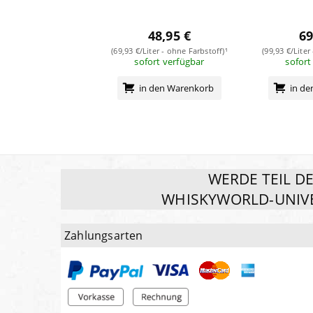
48,95 €
69
(69,93 €/Liter - ohne Farbstoff)¹
(99,93 €/Liter
sofort verfügbar
sofort
in den Warenkorb
in d
WERDE TEIL D
WHISKYWORLD-UNIV
Zahlungsarten