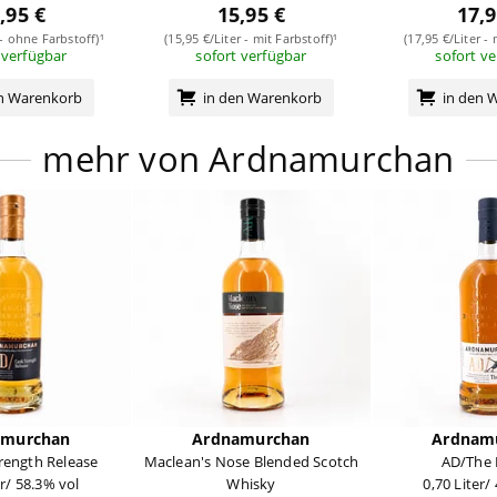
,95 €
15,95 €
17,9
 - ohne Farbstoff)¹
(15,95 €/Liter - mit Farbstoff)¹
(17,95 €/Liter - 
 verfügbar
sofort verfügbar
sofort v
en Warenkorb
in den Warenkorb
in den 
mehr von Ardnamurchan
amurchan
Ardnamurchan
Ardnam
rength Release
Maclean's Nose Blended Scotch
AD/The 
er/ 58.3% vol
Whisky
0,70 Liter/