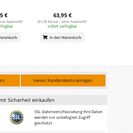
5 €
63,95 €
63,95
ohne Farbstoff)¹
(91,36 €/Liter - ohne Farbstoff)¹
(91,36 €/Liter - ohn
erfügbar
sofort verfügbar
sofort verf
Warenkorb
in den Warenkorb
in den Wa
den
neues Kundenkonto anlegen
mit Sicherheit einkaufen
SSL-Datenverschlüsselung Ihre Daten
werden vor unbefugten Zugriff
geschützt