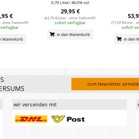
0,70 Liter/ 46.0% vol
29,95 €
,95 €
53,9
(42,79 €/Liter - ohne Farbstoff)¹
sofort verfügbar
 - ohne Farbstoff)¹
(77,07 €/Liter - 
 verfügbar
sofort v
in den Warenkorb
en Warenkorb
in den 
ES
zum Newsletter anmel
ERSUMS
wir versenden mit