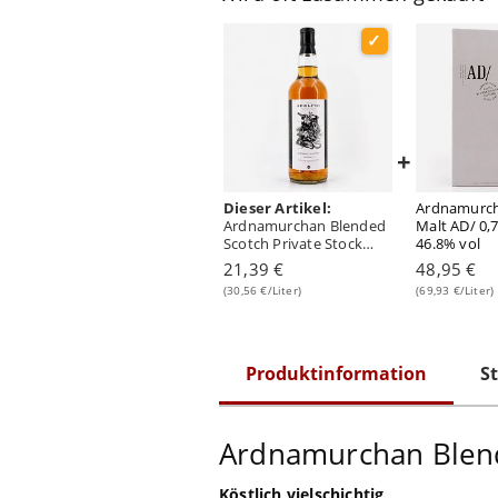
+
Dieser Artikel:
Ardnamurch
Ardnamurchan Blended
Malt AD/ 0,7
Scotch Private Stock
46.8% vol
0,70 Liter/ 40.0% vol
21,39 €
48,95 €
(30,56 €/Liter)
(69,93 €/Liter)
Produktinformation
St
Ardnamurchan Blen
Köstlich vielschichtig