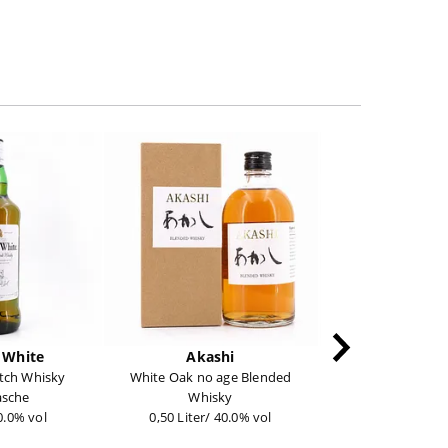
-9%
 White
Akashi
Bushmil
tch Whisky
White Oak no age Blended
Black Bush Sherry 
lasche
Whisky
0,70 Liter/ 40
40.0% vol
0,50 Liter/ 40.0% vol
statt 21,9
19,99