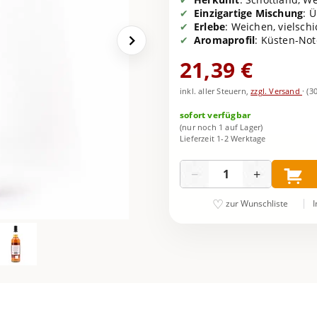
Einzigartige Mischung
: 
Erlebe
: Weichen, vielsch
Aromaprofil
: Küsten-Not
21,39 €
inkl. aller Steuern,
zzgl. Versand
·
(3
sofort verfügbar
(nur noch 1 auf Lager)
Lieferzeit 1-2 Werktage
Menge
−
+
I
zur Wunschliste