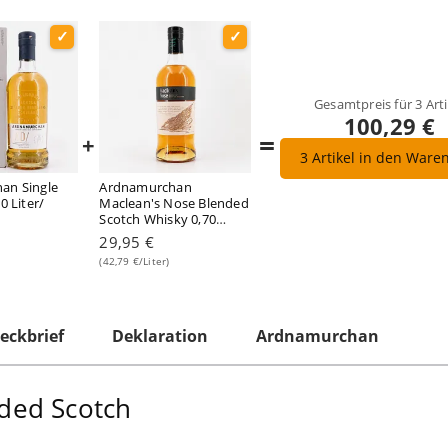
Gesamtpreis für
3
Arti
100,29 €
=
+
3
Artikel in den Ware
an Single
Ardnamurchan
0 Liter/
Maclean's Nose Blended
Scotch Whisky 0,70
Liter/ 46.0% vol
29,95 €
(42,79 €/Liter)
eckbrief
Deklaration
Ardnamurchan
ded Scotch