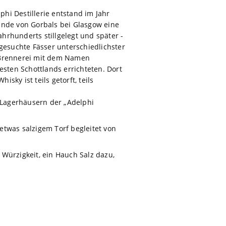
phi Destillerie entstand im Jahr
ande von Gorbals bei Glasgow eine
ahrhunderts stillgelegt und später -
sgesuchte Fässer unterschiedlichster
e Brennerei mit dem Namen
sten Schottlands errichteten. Dort
ky ist teils getorft, teils
n Lagerhäusern der „Adelphi
etwas salzigem Torf begleitet von
Würzigkeit, ein Hauch Salz dazu,