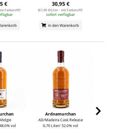
5 €
30,95 €
(28,56 €/Liter - mit
sofort verf
mit Farbstoff)¹
(61,90 €/Liter - mit Farbstoff)¹
erfügbar
sofort verfügbar
in den Wa
Warenkorb
in den Warenkorb
urchan
Ardnamurchan
Ardnamur
Midgie
AD/Madeira Cask Release
AD/Sauternes Rel
 48.0% vol
0,70 Liter/ 52.0% vol
0,70 Liter/ 50