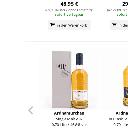
48,95 €
29
(69,93 €/Liter - ohne Farbstoff)¹
(42,79 €/Liter
sofort verfügbar
sofort
in den Warenkorb
in d
Ardnamurchan
Ardn
Single Malt AD/
AD Cask St
0,70 Liter/ 46.8% vol
0,70 Lit