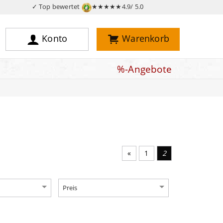
✓ Top bewertet
★★★★★
4.9/ 5.0
Konto
Warenkorb
%-Angebote
Vorherige Seite
1
2
Preis