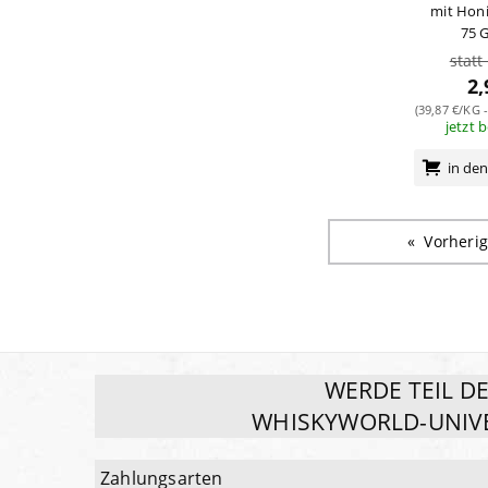
mit Honi
75 
statt
2,
(39,87 €/KG -
jetzt 
in de
Vorheri
WERDE TEIL D
WHISKYWORLD-UNIV
Zahlungsarten