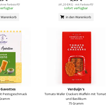
 ohne Farbstoff)¹
(41,20 €/KG - mit Farbstoff)¹
 verfügbar
sofort verfügbar
n Warenkorb
in den Warenkorb
 Gavottes
Verduijn's
it Pestogeschmack
Tomato Wafer Crackers Waffeln mit Toma
 Gramm
und Basilikum
75 Gramm