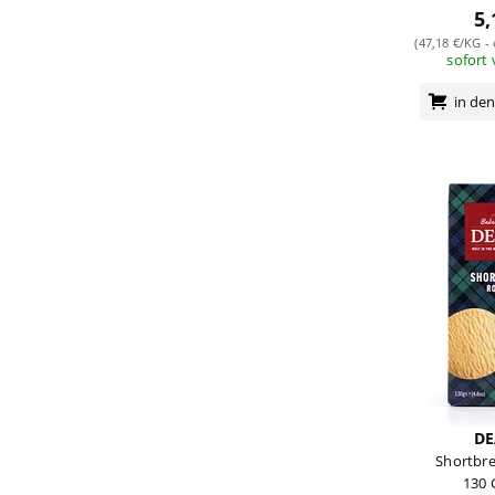
5,
(47,18 €/KG -
sofort
in de
DE
Shortbr
130