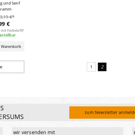
g und Senf
Gramm
 3,19 €*
99 €
 mit Farbstoff)¹
bestellbar
n Warenkorb
ge
Seite
1
2
ES
zum Newsletter anmel
ERSUMS
wir versenden mit