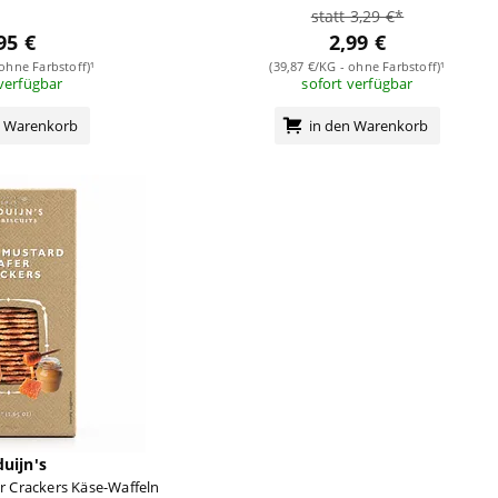
statt 3,29 €*
95 €
2,99 €
 ohne Farbstoff)¹
(39,87 €/KG - ohne Farbstoff)¹
 verfügbar
sofort verfügbar
n Warenkorb
in den Warenkorb
uijn's
 Crackers Käse-Waffeln