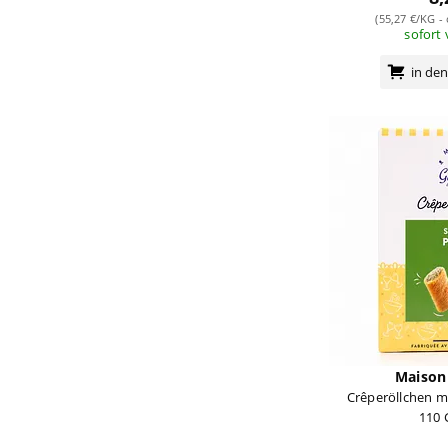
(55,27 €/KG -
sofort
in de
Maison
Crêperöllchen m
110