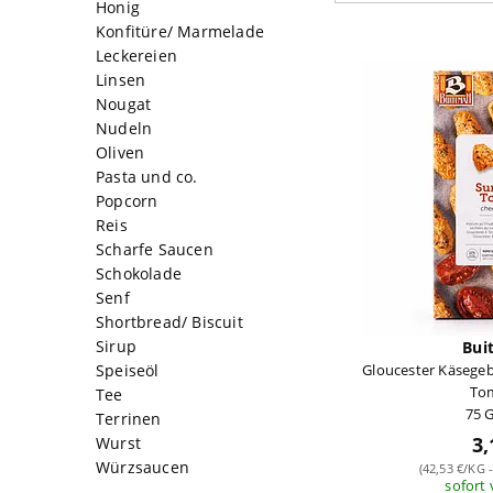
Honig
Konfitüre/ Marmelade
Leckereien
Linsen
Nougat
Nudeln
Oliven
Pasta und co.
Popcorn
Reis
Scharfe Saucen
Schokolade
Senf
Shortbread/ Biscuit
Sirup
Bui
Speiseöl
Gloucester Käsegeb
To
Tee
75 
Terrinen
3,
Wurst
Würzsaucen
(42,53 €/KG -
sofort