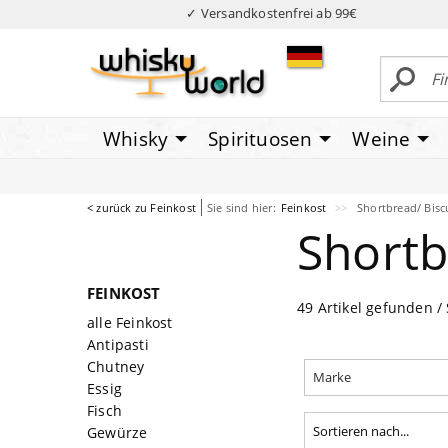
✓ Versandkostenfrei ab 99€
Whisky
Spirituosen
Weine
< zurück zu Feinkost
Sie sind hier:
Feinkost
Shortbread/ Bisc
Shortb
FEINKOST
49 Artikel gefunden / 
alle Feinkost
Antipasti
Chutney
Marke
Essig
Fisch
Gewürze