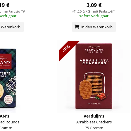
19 €
3,09 €
 ohne Farbstoff)¹
(41,20 €/KG - mit Farbstoff)¹
 verfügbar
sofort verfügbar
n Warenkorb
in den Warenkorb
-9%
AN's
Verduijn's
ead Rounds
Arrabbiata Crackers
 Gramm
75 Gramm