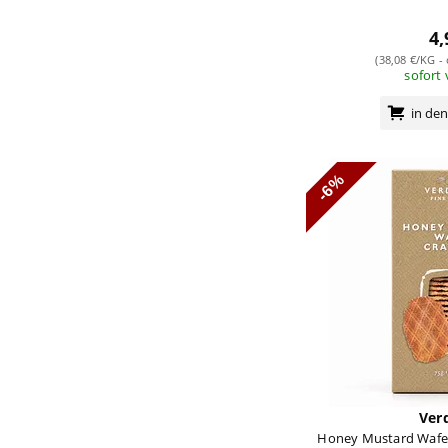
4,
(38,08 €/KG -
sofort
in de
-6%
Verd
Honey Mustard Wafer