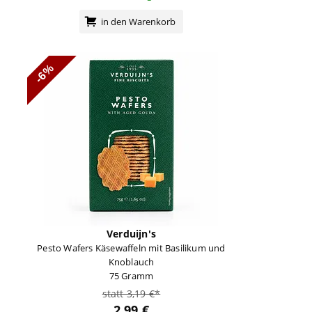
in den Warenkorb
-6%
Verduijn's
Pesto Wafers Käsewaffeln mit Basilikum und
Knoblauch
75 Gramm
statt 3,19 €*
2,99 €