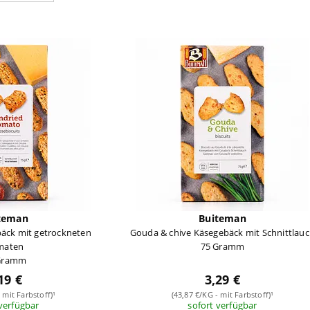
teman
Buiteman
äck mit getrockneten
Gouda & chive Käsegebäck mit Schnittlau
maten
75 Gramm
Gramm
19 €
3,29 €
 mit Farbstoff)¹
(43,87 €/KG - mit Farbstoff)¹
 verfügbar
sofort verfügbar