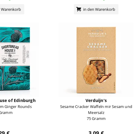
n Warenkorb
in den Warenkorb
use of Edinburgh
Verduijn's
em Ginger Rounds
Sesame Cracker Waffeln mir Sesam und
 Gramm
Meersalz
75 Gramm
29 €
3,09 €