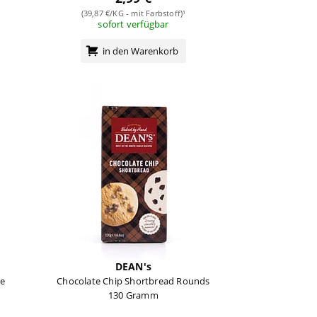
(39,87 €/KG - mit Farbstoff)¹
sofort verfügbar
in den Warenkorb
DEAN's
te
Chocolate Chip Shortbread Rounds
130 Gramm