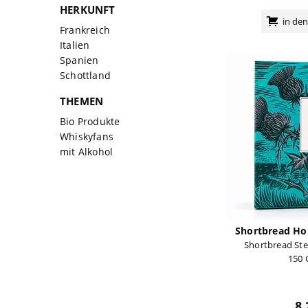
HERKUNFT
in de
Frankreich
Italien
Spanien
Schottland
THEMEN
Bio Produkte
Whiskyfans
mit Alkohol
Shortbread Ho
Shortbread St
150
8,