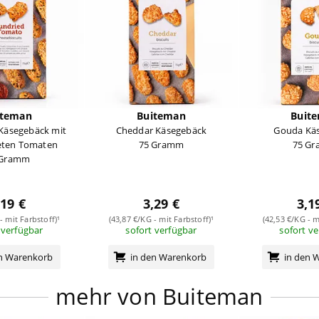
iteman
Buiteman
Buit
 Käsegebäck mit
Cheddar Käsegebäck
Gouda Kä
eten Tomaten
75 Gramm
75 G
 Gramm
,19 €
3,29 €
3,1
- mit Farbstoff)¹
(43,87 €/KG - mit Farbstoff)¹
(42,53 €/KG - m
 verfügbar
sofort verfügbar
sofort v
en Warenkorb
in den Warenkorb
in den 
mehr von Buiteman