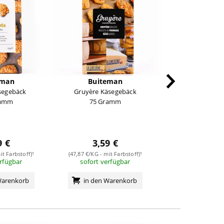
eman
Buiteman
Verduijn
segebäck
Gruyère Käsegebäck
Parmesan Wafer
ramm
75 Gramm
Waffeln mit P
Basilikum und 
75 Gra
3,39 
9 €
3,59 €
(45,20 €/KG - mit 
sofort verf
it Farbstoff)¹
(47,87 €/KG - mit Farbstoff)¹
erfügbar
sofort verfügbar
in den Wa
Warenkorb
in den Warenkorb