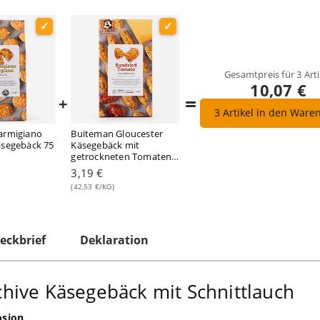
Gesamtpreis für
3
Arti
10,07 €
=
+
3
Artikel in den Ware
armigiano
Buiteman Gloucester
äsegebäck 75
Käsegebäck mit
getrockneten Tomaten
75 Gramm
3,19 €
(42,53 €/KG)
eckbrief
Deklaration
hive Käsegebäck mit Schnittlauch
osion