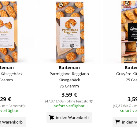
iteman
Buiteman
Buit
 Käsegebäck
Parmigiano Reggiano
Gruyère K
 Gramm
Käsegebäck
75 G
75 Gramm
3,59 €
,29 €
3,5
(47,87 €/KG - ohne Farbstoff)¹
sofort verfügbar
- mit Farbstoff)¹
(47,87 €/KG - m
 verfügbar
sofort v
in den Warenkorb
en Warenkorb
in den 