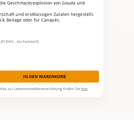
e die Geschmacksexplosion von Gouda und
nschaft und erstklassigen Zutaten hergestellt.
ack, Beilage oder für Canapés.
3,87 €/KG - mit Farbstoff)
IN DEN WARENKORB
nfos zur Lebensmittelkennzeichnung finden Sie
hier