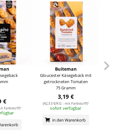
eman
Buiteman
äsegebäck
Gloucester Käsegebäck mit
ramm
getrockneten Tomaten
75 Gramm
3,19 €
9 €
(42,53 €/KG - mit Farbstoff)¹
sofort verfügbar
it Farbstoff)¹
erfügbar
in den Warenkorb
Warenkorb