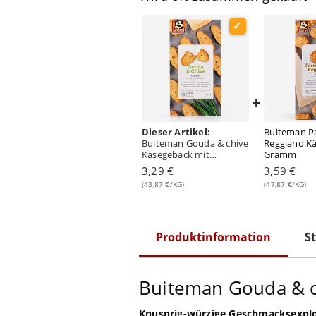
+
Dieser Artikel:
Buiteman P
Buiteman Gouda & chive
Reggiano K
Käsegebäck mit
Gramm
Schnittlauch 75 Gramm
3,29 €
3,59 €
(43,87 €/KG)
(47,87 €/KG)
Produktinformation
St
Buiteman Gouda & c
Knusprig-würzige Geschmacksexpl