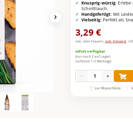
Knusprig-würzig
: Erleb
Schnittlauch.
Handgefertigt
: Mit Leide
Vielseitig
: Perfekt als Sn
3,29 €
inkl. aller Steuern,
zzgl. Versand
·
(4
sofort verfügbar
(nur noch 2 auf Lager)
Lieferzeit 1-2 Werktage
Menge
−
+
I
zur Wunschliste