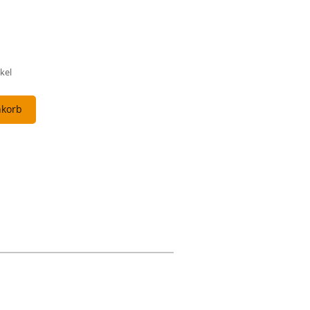
kel
nkorb