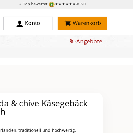
✓ Top bewertet
★★★★★
4.9/ 5.0
Konto
Warenkorb
%-Angebote
a & chive Käsegebäck
ch
rlanden, traditionell und hochwertig.