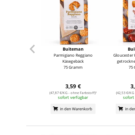
Buiteman
Bu
Parmigiano Reggiano
Gloucester
Käsegebäck
getrockn
75 Gramm
75
3,59 €
3
(47,87 €/KG - ohne Farbstoff)¹
(42,53 €/KG 
sofort verfügbar
sofort
in den Warenkorb
in d