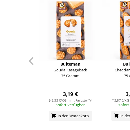
Buiteman
Bu
Gouda Käsegebäck
Cheddar
75 Gramm
75
3,19 €
3
(42,53 €/KG - mit Farbstoff)¹
(43,87 €/KG 
sofort verfügbar
sofort
in den Warenkorb
in d