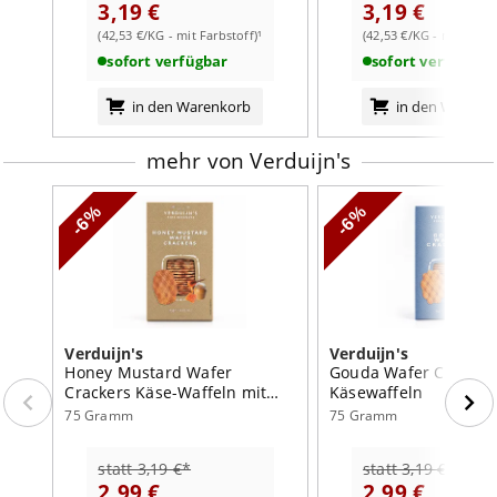
3,19 €
3,19 €
Brennwert
2095
kJ /
506
kcal
(42,53 €/KG - mit Farbstoff)¹
(42,53 €/KG - mit Farbs
weiterlesen auf der Markenseite von Verduijn's
Fett
24
g
sofort verfügbar
sofort verfügbar
davon:
in den Warenkorb
in den Warenk
- gesättigte Fettsäuren
16
g
mehr von Verduijn's
Kohlenhydrate
65
g
davon:
-6%
-6%
- Zucker
29
g
Eiweiß
6,3
g
Salz
1,04
g
Verduijn's
Verduijn's
Honey Mustard Wafer
Gouda Wafer Cracker
Crackers Käse-Waffeln mit
Käsewaffeln
Honig und Senf
75 Gramm
75 Gramm
statt 3,19 €*
statt 3,19 €*
2,99 €
2,99 €