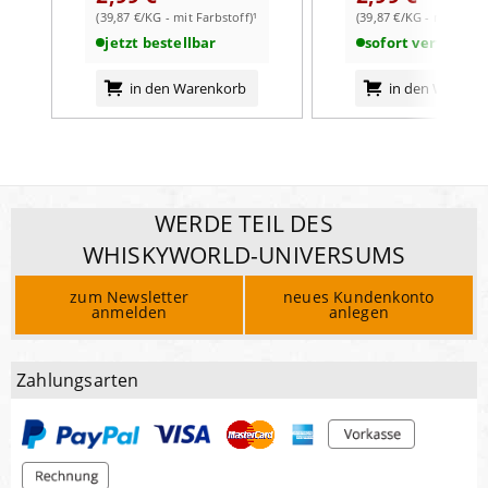
(39,87 €/KG - mit Farbstoff)¹
(39,87 €/KG - mit Farbs
jetzt bestellbar
sofort verfügbar
in den Warenkorb
in den Warenk
WERDE TEIL DES
WHISKYWORLD-UNIVERSUMS
zum Newsletter
neues Kundenkonto
anmelden
anlegen
Zahlungsarten