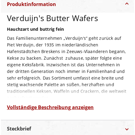
Produktinformation
Verduijn's Butter Wafers
Hauchzart und buttrig fein
Das Familienunternehmen „Verduijn‘s“ geht zurück auf
Piet Verduijn, der 1935 im niederländischen
Hafenstädtchen Breskens in Zeeuws-Vlaanderen begann,
Kekse zu backen. Zunächst zuhause, später folgte eine
eigene Keksfabrik. Inzwischen ist das Unternehmen in
der dritten Generation noch immer in Familienhand und
sehr erfolgreich. Das Sortiment umfasst eine breite und
stetig wachsende Palette an süßen, herzhaften und
traditionellen Keksen, Waffeln und Crackern, die weltweit
nachgefragt werden.
Die hauchzarten „Butter Wafers“ sind knusprig-süße
Vollständige Beschreibung anzeigen
Waffeln, die hauchzart im Mund beinahe auf der Zunge
schmelzen. Mit ihrem angenehm buttrigem,
unaufdringlich süßen Geschmack passen sie zu allen
Steckbrief
Arten von Nachmittags-Tee und/oder –Kaffee, lassen sich