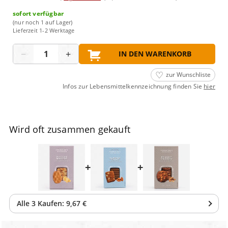
sofort verfügbar
(nur noch 1 auf Lager)
Lieferzeit 1-2 Werktage
Menge
−
+
IN DEN WARENKORB
zur Wunschliste
Infos zur Lebensmittelkennzeichnung finden Sie
hier
Wird oft zusammen gekauft
+
+
Alle
3
Kaufen:
9,67 €