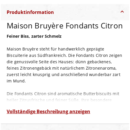
Produktinformation
Maison Bruyère Fondants Citron
Feiner Biss, zarter Schmelz
Maison Bruyère steht für handwerklich geprägte
Biscuiterie aus Südfrankreich. Die Fondants Citron zeigen
die genussvolle Seite des Hauses: dünn gebackenes,
feines Zitronengebäck mit natürlichem Zitronenaroma,
zuerst leicht knusprig und anschließend wunderbar zart
im Mund.
Die Fondants Citron sind aromatische Butterbiscuits mit
heller Zitrusfrische und feiner Süße. Ihre besondere
Textur macht sie so verführerisch: ein kurzer, zarter
Vollständige Beschreibung anzeigen
Crunch, danach ein weicher, fast schmelzender Genuss.
Sie passen hervorragend zu Espresso, Cappuccino, Tee,
Dessert oder als elegante Kleinigkeit zum