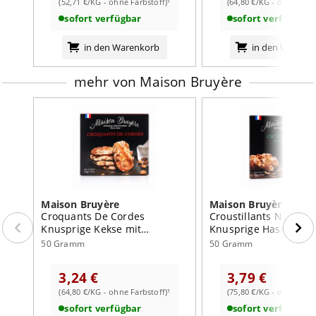
enthalten.
(52,71 €/KG - ohne Farbstoff)¹
(64,80 €/KG - ohne Farb
*In Frankreich angebaut/produziert.
sofort verfügbar
sofort verfügbar
sonstige Hinweise:
in den Warenkorb
in den Warenk
In einem luftdichten Behälter aufbewahren.
Unter Schutzatmosphäre verpackt.
mehr von Maison Bruyère
Nährwertangaben:
je 100g
Brennwert
2144
kJ /
512
kcal
Fett
25
g
davon:
- gesättigte Fettsäuren
12
g
Maison Bruyère
Maison Bruyère
Croquants De Cordes
Croustillants Noisette
Kohlenhydrate
65
g
Knusprige Kekse mit
Knusprige Haselnuss
Mandelstückchen
davon:
50 Gramm
50 Gramm
- Zucker
37
g
3,24 €
3,79 €
Eiweiß
6,8
g
(64,80 €/KG - ohne Farbstoff)¹
(75,80 €/KG - ohne Farb
Salz
0,32
g
sofort verfügbar
sofort verfügbar