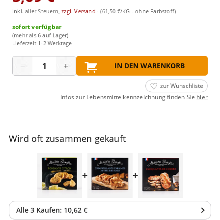
inkl. aller Steuern,
zzgl. Versand
·
(61,50 €/KG - ohne Farbstoff)
sofort verfügbar
(mehr als 6 auf Lager)
Lieferzeit 1-2 Werktage
Menge
−
+
IN DEN WARENKORB
zur Wunschliste
Infos zur Lebensmittelkennzeichnung finden Sie
hier
Wird oft zusammen gekauft
+
+
Alle
3
Kaufen:
10,62 €