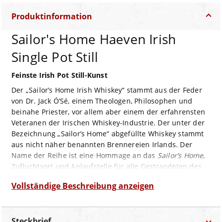
Produktinformation
Sailor's Home Haeven Irish
Single Pot Still
Feinste Irish Pot Still-Kunst
Der „Sailor’s Home Irish Whiskey“ stammt aus der Feder
von Dr. Jack Ó’Sé, einem Theologen, Philosophen und
beinahe Priester, vor allem aber einem der erfahrensten
Veteranen der Irischen Whiskey-Industrie. Der unter der
Bezeichnung „Sailor’s Home“ abgefüllte Whiskey stammt
aus nicht näher benannten Brennereien Irlands. Der
Name der Reihe ist eine Hommage an das
Sailor’s Home
,
Zufluchtsort und Anlaufstelle für alle Gestrandeten des
Hafens, das ein Zusammenschluss aus Kaufleuten,
Vollständige Beschreibung anzeigen
Stadtregierung und Hafen-Offiziellen Limericks im Jahr
1856 am Hafen einrichtete.
„Sailor’s Home The Haven“ ist ein Single Pot Still Irish
Steckbrief
Whiskey, der aus einer Mischung gemälzter und