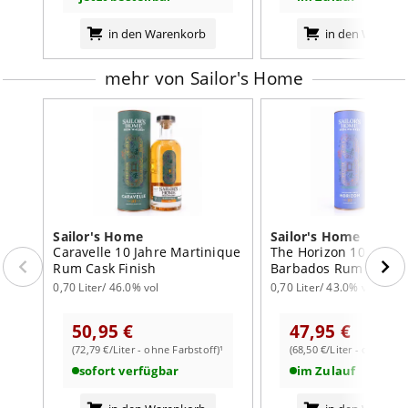
Abgang
: anhaltend, würzige fruchtige Töne, rund
in den Warenkorb
in den Warenk
mehr von Sailor's Home
Sailor's Home
Sailor's Home
Caravelle 10 Jahre Martinique
The Horizon 10 Jahre
Rum Cask Finish
Barbados Rum Cask F
0,70 Liter/ 46.0% vol
0,70 Liter/ 43.0% vol
50,95 €
47,95 €
(72,79 €/Liter - ohne Farbstoff)¹
(68,50 €/Liter - ohne Far
sofort verfügbar
im Zulauf