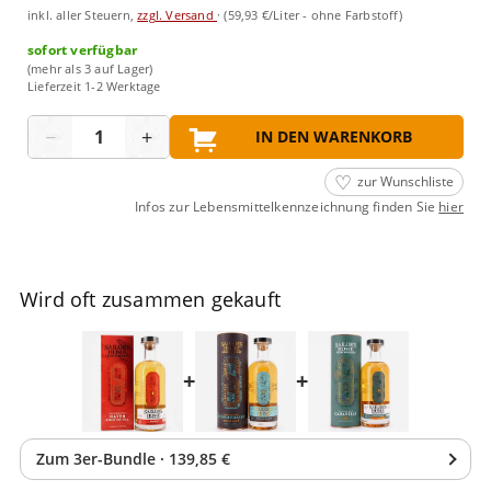
inkl. aller Steuern,
zzgl. Versand
·
(59,93 €/Liter - ohne Farbstoff)
sofort verfügbar
(mehr als 3 auf Lager)
Lieferzeit 1-2 Werktage
Menge
−
+
IN DEN WARENKORB
zur Wunschliste
Infos zur Lebensmittelkennzeichnung finden Sie
hier
Wird oft zusammen gekauft
+
+
Zum
3
er-Bundle
·
139,85 €