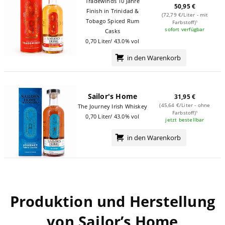
Tradewinds 10 Jahre
50,95 €
Finish in Trinidad &
(72,79 €/Liter - mit
Tobago Spiced Rum
Farbstoff)¹
sofort verfügbar
Casks
0,70 Liter/ 43.0% vol
in den Warenkorb
Sailor's Home
31,95 €
(45,64 €/Liter - ohne
The Journey Irish Whiskey
Farbstoff)¹
0,70 Liter/ 43.0% vol
jetzt bestellbar
in den Warenkorb
Produktion und Herstellung
von Sailor’s Home