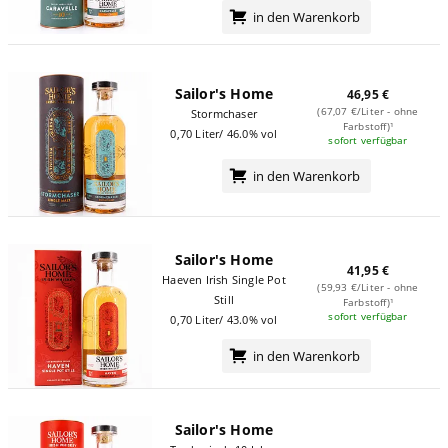
in den Warenkorb
Sailor's Home
46,95 €
(67,07 €/Liter - ohne
Stormchaser
Farbstoff)¹
0,70 Liter/ 46.0% vol
sofort verfügbar
in den Warenkorb
Sailor's Home
41,95 €
Haeven Irish Single Pot
(59,93 €/Liter - ohne
Still
Farbstoff)¹
sofort verfügbar
0,70 Liter/ 43.0% vol
in den Warenkorb
Sailor's Home