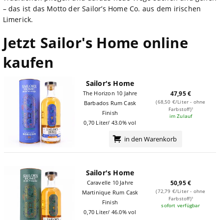
– das ist das Motto der Sailor’s Home Co. aus dem irischen
Limerick.
Jetzt Sailor's Home online
kaufen
Sailor's Home
The Horizon 10 Jahre
47,95 €
(68,50 €/Liter - ohne
Barbados Rum Cask
Farbstoff)¹
Finish
im Zulauf
0,70 Liter/ 43.0% vol
in den Warenkorb
Sailor's Home
Caravelle 10 Jahre
50,95 €
(72,79 €/Liter - ohne
Martinique Rum Cask
Farbstoff)¹
Finish
sofort verfügbar
0,70 Liter/ 46.0% vol