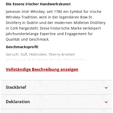
Die Essenz irischer Handwerkskunst
Jameson Irish Whiskey, seit 1780 ein Symbol für irische
Whiskey-Tradition, wird in der legendären Bow St.
Distillery in Dublin und der modernen Midleton Distillery
in Cork hergestellt. Diese historische Marke verkörpert
jahrhundertelange Expertise und Engagement für
Qualität und Geschmack.
Geschmacksprofil:
Geruch: Süß, Holznoten, Sherry-Aromen
Geschmack: Süße Noten, frische Zitrusfrüchte,
geschmeidig und elegant
Vollständige Beschreibung anzeigen
Abgang: Mittellang, trocken, frisch-fruchtige Noten
Jameson Irish Whiskey ist ein dreifach destillierter Blend,
der für seinen milden und sanften Charakter bekannt ist.
Steckbrief
Dieser besondere Whiskey besticht durch eine süße Note
in der Nase, begleitet von Holz- und Sherry-Aromen. Am
Gaumen entfaltet sich eine frische Note, die an
Deklaration
Zitrusfrüchte erinnert und die süßen Aromen ergänzt.
Marke
Jameson
Bezeichnung:
Whiskey
Das Ergebnis ist ein geschmeidiger, sanfter und eleganter