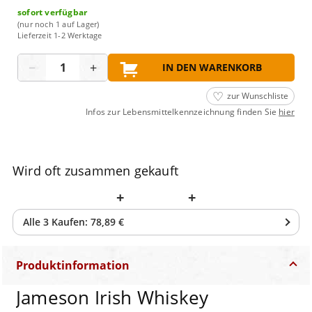
sofort verfügbar
(nur noch 1 auf Lager)
Lieferzeit 1-2 Werktage
Menge
−
+
IN DEN WARENKORB
zur Wunschliste
Infos zur Lebensmittelkennzeichnung finden Sie
hier
Wird oft zusammen gekauft
+
+
Alle
3
Kaufen:
78,89 €
Produktinformation
Jameson Irish Whiskey