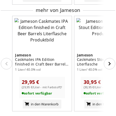
mehr von Jameson
Jameson
Jameson
Caskmates IPA Edition
Caskmates Stout Edit
finished in Craft Beer Barrels
Literflasche
Literflasche
1 Liter/ 40.0% vol
1 Liter/ 40.0% vol
29,95 €
30,95 €
(29,95 €/Liter - mit Farbstoff)¹
(30,95 €/Liter - mit Farb
sofort verfügbar
sofort verfügbar
in den Warenkorb
in den Warenk