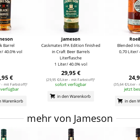
meson
Jameson
Roe
k Barrel
Caskmates IPA Edition finished
Blended Iri
er/ 40.0% vol
in Craft Beer Barrels
0,70 Liter/
Literflasche
1 Liter/ 40.0% vol
29,95 €
,95 €
24,9
(29,95 €/Liter - mit Farbstoff)¹
sofort verfügbar
r - mit Farbstoff)¹
(35,64 €/Liter - 
 verfügbar
jetzt be
in den Warenkorb
en Warenkorb
in den 
mehr von Jameson