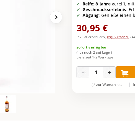
Reife
:
8 Jahre
gereift, mi
Geschmackserlebnis
: Er
Abgang
: Genieße einen
30,95 €
inkl. aller Steuern,
zzgl. Versand
·
(4
sofort verfügbar
(nur noch 2 auf Lager)
Lieferzeit 1-2 Werktage
Menge
−
+
I
zur Wunschliste