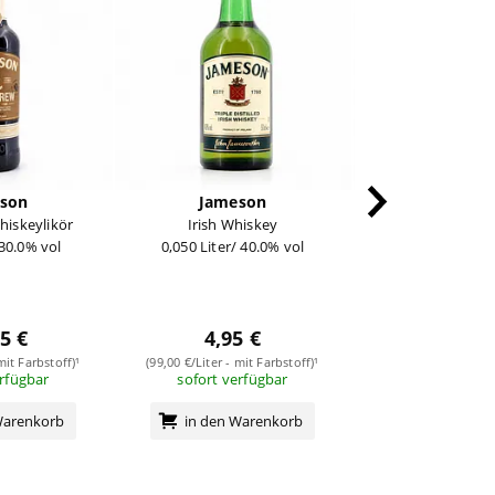
son
Jameson
James
hiskeylikör
Irish Whiskey
Irish Whi
 30.0% vol
0,050 Liter/ 40.0% vol
0,70 Liter/ 40
5 €
4,95 €
18,95
mit Farbstoff)¹
(99,00 €/Liter - mit Farbstoff)¹
(27,07 €/Liter - mit
erfügbar
sofort verfügbar
sofort verf
Warenkorb
in den Warenkorb
in den Wa