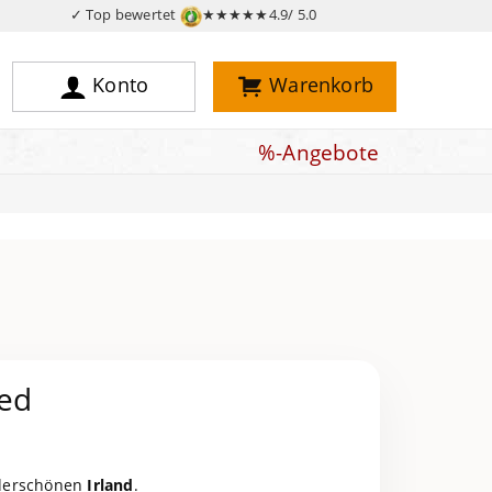
✓ Top bewertet
★★★★★
4.9/ 5.0
Konto
Warenkorb
%-Angebote
ed
derschönen
Irland
.