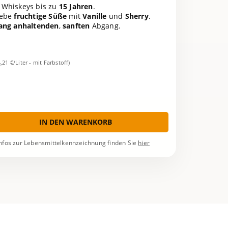
t Whiskeys bis zu
15 Jahren
.
lebe
fruchtige Süße
mit
Vanille
und
Sherry
.
lang anhaltenden
,
sanften
Abgang.
4,21 €/Liter - mit Farbstoff)
IN DEN WARENKORB
nfos zur Lebensmittelkennzeichnung finden Sie
hier