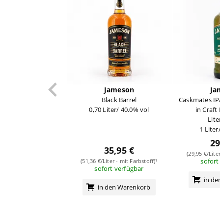
Jameson
Ja
Black Barrel
Caskmates IPA
0,70 Liter/ 40.0% vol
in Craft
Lite
1 Liter
29
35,95 €
(29,95 €/Lite
sofort
(51,36 €/Liter - mit Farbstoff)¹
sofort verfügbar
in d
in den Warenkorb