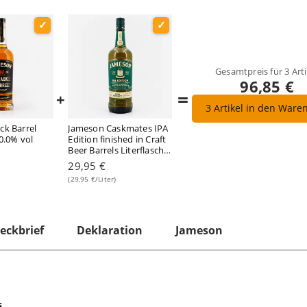
Gesamtpreis für
3
Arti
96,85 €
=
+
3
Artikel in den Ware
ck Barrel
Jameson Caskmates IPA
40.0% vol
Edition finished in Craft
Beer Barrels Literflasche
1 Liter/ 40.0% vol
29,95 €
(29,95 €/Liter)
eckbrief
Deklaration
Jameson
s