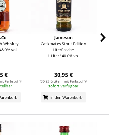
&Co
Jameson
Connem
sh Whiskey
Caskmates Stout Edition
Peated Singl
 45.0% vol
Literflasche
0,70 Liter/ 40
1 Liter/ 40.0% vol
23,99
5 €
30,95 €
(34,27 €/Liter - mit
mit Farbstoff)¹
(30,95 €/Liter - mit Farbstoff)¹
(Nice Price Ar
stellbar
sofort verfügbar
sofort verf
Warenkorb
in den Warenkorb
in den Wa