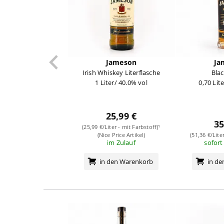
Jameson
Ja
Irish Whiskey Literflasche
Blac
1 Liter/ 40.0% vol
0,70 Lit
25,99 €
35
(25,99 €/Liter - mit Farbstoff)¹
(Nice Price Artikel)
(51,36 €/Lite
im Zulauf
sofort
in den Warenkorb
in d