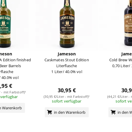
meson
Jameson
Jame
 Edition finished
Caskmates Stout Edition
Cold Brew W
 Beer Barrels
Literflasche
0,70 Liter/
rflasche
1 Liter/ 40.0% vol
/ 40.0% vol
,95 €
30,95 €
30,9
r - mit Farbstoff)¹
 verfügbar
(30,95 €/Liter - mit Farbstoff)¹
(44,21 €/Liter - 
sofort verfügbar
sofort v
en Warenkorb
in den Warenkorb
in den 