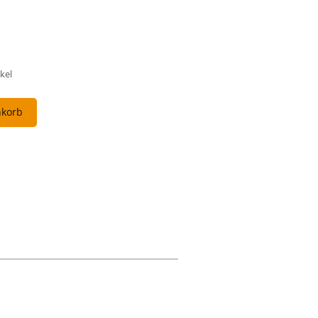
kel
nkorb