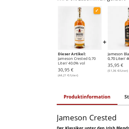
+
Dieser Artikel:
Jameson Bla
Jameson Crested 0,70
0,70 Liter/ 
Liter/ 40.0% vol
35,95 €
30,95 €
(51,36 €/Liter)
(44,21 €/Liter)
Produktinformation
St
Jameson Crested
Der Klassiker unter den Irish Blend