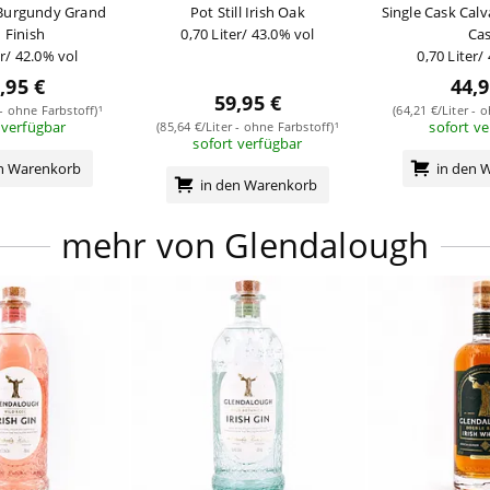
 Burgundy Grand
Pot Still Irish Oak
Single Cask Cal
 Finish
0,70 Liter/ 43.0% vol
Ca
er/ 42.0% vol
0,70 Liter/
,95 €
44,9
59,95 €
 - ohne Farbstoff)¹
(64,21 €/Liter - 
 verfügbar
sofort v
(85,64 €/Liter - ohne Farbstoff)¹
sofort verfügbar
en Warenkorb
in den 
in den Warenkorb
mehr von Glendalough