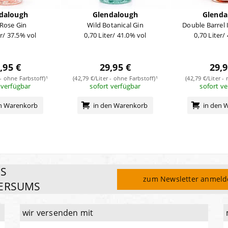
dalough
Glendalough
Glenda
 Rose Gin
Wild Botanical Gin
Double Barrel 
er/ 37.5% vol
0,70 Liter/ 41.0% vol
0,70 Liter/
,95 €
29,95 €
29,9
 - ohne Farbstoff)¹
(42,79 €/Liter - ohne Farbstoff)¹
(42,79 €/Liter - 
 verfügbar
sofort verfügbar
sofort v
en Warenkorb
in den Warenkorb
in den 
ES
zum Newsletter anmel
ERSUMS
wir versenden mit