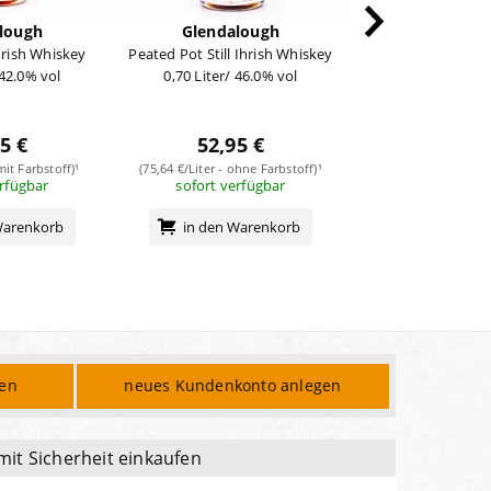
lough
Glendalough
Glendalo
Irish Whiskey
Peated Pot Still Ihrish Whiskey
Double Barrel Ca
 42.0% vol
0,70 Liter/ 46.0% vol
0,70 Liter/ 61
5 €
52,95 €
46,95
mit Farbstoff)¹
(75,64 €/Liter - ohne Farbstoff)¹
(67,07 €/Liter - ohn
erfügbar
sofort verfügbar
sofort verf
Warenkorb
in den Warenkorb
in den Wa
den
neues Kundenkonto anlegen
mit Sicherheit einkaufen