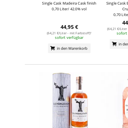
Single Cask Madeira Cask finish
Single Cask
0,70 Liter/ 42.0% vol
Cru
0,70 Lit
44
44,95 €
(64,21 €/Liter
sofort
(64,21 €/Liter - mit Farbstoff)¹
sofort verfügbar
in d
in den Warenkorb