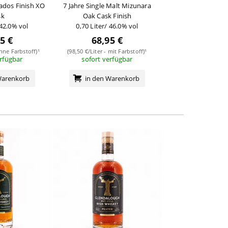
vados Finish XO
7 Jahre Single Malt Mizunara
Rye
sk
Oak Cask Finish
0,70 Liter/ 40
 42.0% vol
0,70 Liter/ 46.0% vol
5 €
68,95 €
22,95
ohne Farbstoff)¹
(98,50 €/Liter - mit Farbstoff)¹
erfügbar
sofort verfügbar
(32,79 €/Liter - ohn
sofort verf
Warenkorb
in den Warenkorb
in den Wa