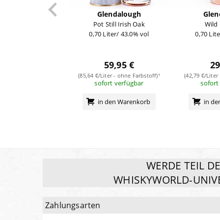
Glendalough
Glen
Pot Still Irish Oak
Wild
0,70 Liter/ 43.0% vol
0,70 Lit
59,95 €
29
(85,64 €/Liter - ohne Farbstoff)¹
(42,79 €/Liter
sofort verfügbar
sofort
in den Warenkorb
in d
WERDE TEIL D
WHISKYWORLD-UNIV
Zahlungsarten