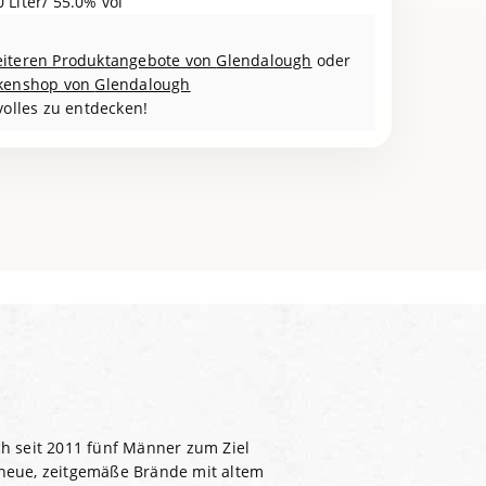
0 Liter/ 55.0% vol
iteren Produktangebote von
Glendalough
oder
kenshop von
Glendalough
volles zu entdecken!
ch seit 2011 fünf Männer zum Ziel
 neue, zeitgemäße Brände mit altem