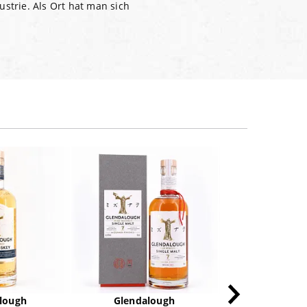
strie. Als Ort hat man sich
lough
Glendalough
Jim Be