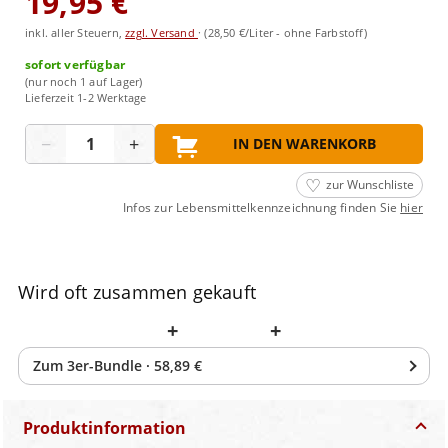
19,95 €
inkl. aller Steuern,
zzgl. Versand
·
(28,50 €/Liter - ohne Farbstoff)
sofort verfügbar
(nur noch 1 auf Lager)
Lieferzeit 1-2 Werktage
Menge
−
+
IN DEN WARENKORB
zur Wunschliste
Infos zur Lebensmittelkennzeichnung finden Sie
hier
Wird oft zusammen gekauft
+
+
Zum
3
er-Bundle
·
58,89 €
Produktinformation