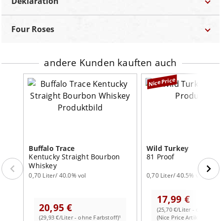
Deklaration
Dass der Four Roses Bourbon etwas ganz Besonderes ist,
Marke
Four Roses
erkannte auch die Jury auf der IWSC (International Wine
Bezeichnung:
Whiskey
Four Roses
Bestellnummer
AW-F1016
and Spirits Competition) im Jahr 2010. Diese zeichnete
Lebensmittel-Unternehmer:
Kirn Europa GmbH Louise-
ihn mit der Goldmedaille aus und verlieh ihm den Titel
Dumont-Str. 31 40211 Düsseldorf
Kategorie
Bourbon
„best in class“ im Bereich Whiskey Bourbon ohne
Land:
USA
andere Kunden kauften auch
Land
USA
Altersangabe.
Inhalt:
0,70 Liter
Region
Kentucky
Der bernsteinfarbene Whiskey schimmert im Glas mit
NicePrice
Alc.:
40.0% vol
goldenen Reflexen und verwöhnt mit einem Aroma, das
Abfüller
Original
Farbstoff:
ohne Farbstoff
geprägt ist von süßer Vanille und viel Malz. Neben diesen
Kaltfiltrierung
Ja
für einen Bourbon typischen Noten fällt zudem eine
angenehme Fruchtigkeit auf sowie ein würziger Touch.
Inhalt
0,70 Liter
Am Gaumen zeigen sich Noten von Roggen und Mais,
Alkohol
40.0% vol
gepaart mit einem fruchtigen und blumigen Anklang.
Buffalo Trace
Wild Turkey
Begleitet wird diese Sinfonie von zarten Gewürzen, die
Kentucky Straight Bourbon
81 Proof
durchzogen sind von etwas Vanille, gerösteten Nüssen
Whiskey
und einem Hauch Eichenholz. Es ist ein vollmundiger
0,70 Liter/ 40.0% vol
0,70 Liter/ 40.5% vol
Geschmack, der dennoch dank samtig-weichem Körper
17,99 €
und einer leicht öligen Textur mit einer schönen Milde
20,95 €
überzeugt. Im langen Finish verabschiedet sich der Four
(25,70 €/Liter - ohne Far
weiterlesen auf der Markenseite von Four Roses
(29,93 €/Liter - ohne Farbstoff)¹
(Nice Price Artikel)
Roses mit reifen Citrusfrüchten und viel Holz.