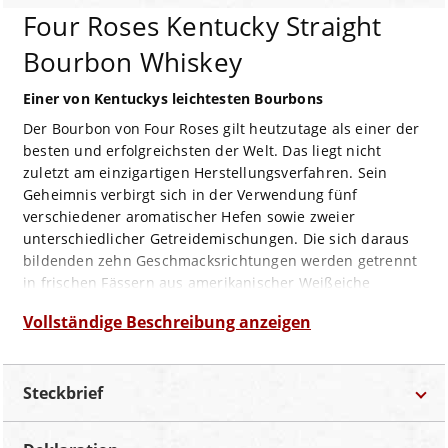
Four Roses Kentucky Straight
Bourbon Whiskey
Einer von Kentuckys leichtesten Bourbons
Der Bourbon von Four Roses gilt heutzutage als einer der
besten und erfolgreichsten der Welt. Das liegt nicht
zuletzt am einzigartigen Herstellungsverfahren. Sein
Geheimnis verbirgt sich in der Verwendung fünf
verschiedener aromatischer Hefen sowie zweier
unterschiedlicher Getreidemischungen. Die sich daraus
bildenden zehn Geschmacksrichtungen werden getrennt
in frischen Fässern aus amerikanischer Weißeiche
gelagert und nach fünf bis sechs Jahren bei der
Vollständige Beschreibung anzeigen
Abfüllung zusammengeführt. Dieser einzigartigen
Prozedur verdankt Four Roses seinen weichen und
reichhaltigen Charakter. Damit dieser auch unverfälscht
Steckbrief
erlebt werden kann, werden dem Bourbon weder
Farbstoffe noch andere Zusätze hinzugefügt, was noch
einmal mit Namenszusatz „Straight“ klargestellt wird.