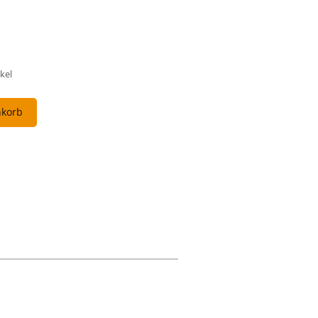
kel
nkorb