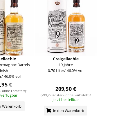
gellachie
Craigellachie
-Armagnac Barrels
19 Jahre
inish
0,70 Liter/ 46.0% vol
er/ 46.0% vol
,95 €
209,50 €
 - ohne Farbstoff)¹
 verfügbar
(299,29 €/Liter - ohne Farbstoff)¹
jetzt bestellbar
en Warenkorb
in den Warenkorb