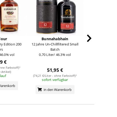
dour
Bunnahabhain
Highland 
ery Edition 200
12 Jahre Un-Chillfiltered Small
12 Jahr
rs
Batch
0,70 Liter/ 40
 46.0% vol
0,70 Liter/ 46.3% vol
9 €
37,79
ohne Farbstoff)¹
51,95 €
(53,99 €/Liter - ohn
 Artikel)
lauf
(74,21 €/Liter - ohne Farbstoff)¹
(Nice Price Ar
sofort verfügbar
jetzt beste
Warenkorb
in den Warenkorb
in den Wa