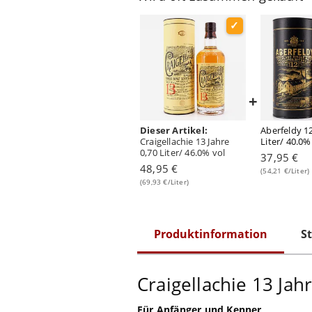
+
Dieser Artikel:
Aberfeldy 12
Craigellachie 13 Jahre
Liter/ 40.0%
0,70 Liter/ 46.0% vol
37,95 €
48,95 €
(54,21 €/Liter)
(69,93 €/Liter)
Produktinformation
St
Craigellachie 13 Jah
Für Anfänger und Kenner