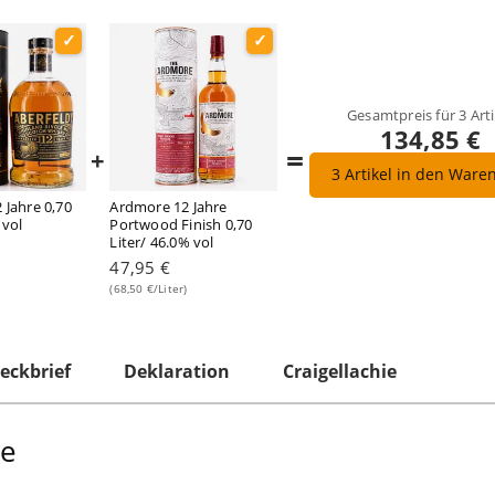
Gesamtpreis für
3
Arti
134,85 €
=
+
3
Artikel in den Ware
 Jahre 0,70
Ardmore 12 Jahre
 vol
Portwood Finish 0,70
Liter/ 46.0% vol
47,95 €
(68,50 €/Liter)
eckbrief
Deklaration
Craigellachie
re