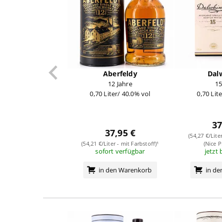
Aberfeldy
Dal
12 Jahre
15
0,70 Liter/ 40.0% vol
0,70 Lit
37
37,95 €
(54,27 €/Lite
(54,21 €/Liter - mit Farbstoff)¹
(Nice P
sofort verfügbar
jetzt 
in den Warenkorb
in d