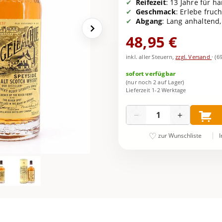
Reifezeit
: 13 Jahre für 
Geschmack
: Erlebe fruc
Abgang
: Lang anhaltend,
48,95 €
inkl. aller Steuern,
zzgl. Versand
·
(6
sofort verfügbar
(nur noch 2 auf Lager)
Lieferzeit 1-2 Werktage
Menge
−
+
I
zur Wunschliste