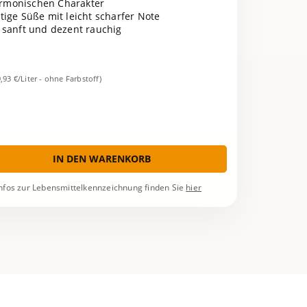
harmonischen Charakter
htige Süße mit leicht scharfer Note
 sanft und dezent rauchig
9,93 €/Liter - ohne Farbstoff)
IN DEN WARENKORB
nfos zur Lebensmittelkennzeichnung finden Sie
hier