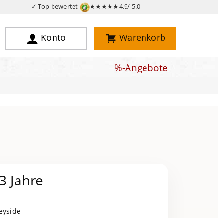
✓ Top bewertet
★★★★★
4.9/ 5.0
Konto
Warenkorb
%-Angebote
3 Jahre
peyside