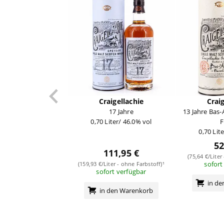
Craigellachie
Crai
17 Jahre
13 Jahre Bas
0,70 Liter/ 46.0% vol
F
0,70 Lit
52
111,95 €
(75,64 €/Liter
sofort
(159,93 €/Liter - ohne Farbstoff)¹
sofort verfügbar
in d
in den Warenkorb