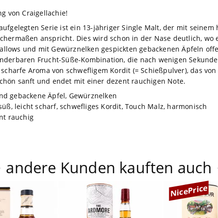
g von Craigellachie!
ufgelegten Serie ist ein 13-jähriger Single Malt, der mit seine
chermaßen anspricht. Dies wird schon in der Nase deutlich, wo e
llows und mit Gewürznelken gespickten gebackenen Äpfeln offen
underbaren Frucht-Süße-Kombination, die nach wenigen Sekund
icht scharfe Aroma von schwefligem Kordit (= Schießpulver), das 
 schön sanft und endet mit einer dezent rauchigen Note.
nd gebackene Äpfel, Gewürznelken
süß, leicht scharf, schwefliges Kordit, Touch Malz, harmonisch
nt rauchig
andere Kunden kauften auch
NicePrice