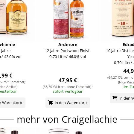
whinnie
Ardmore
Edra
 Jahre
12 Jahre Portwood Finish
10 Jahre Distill
er/ 43.0% vol
0,70 Liter/ 46.0% vol
Yea
0,70 Liter/
44,9
,99 €
(64,27 €/Liter - 
47,95 €
r - mit Farbstoff)¹
(Nice Price
im Zu
rice Artikel)
(68,50 €/Liter - ohne Farbstoff)¹
bestellbar
sofort verfügbar
in den 
en Warenkorb
in den Warenkorb
mehr von Craigellachie