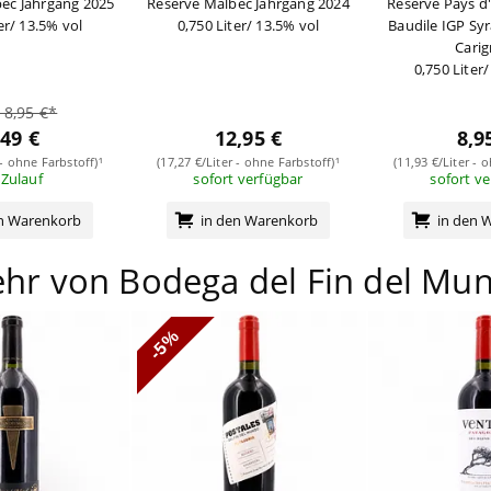
bec Jahrgang 2025
Reserve Malbec Jahrgang 2024
Réserve Pays d
er/ 13.5% vol
0,750 Liter/ 13.5% vol
Baudile IGP Sy
Cari
0,750 Liter
t 8,95 €*
,49 €
12,95 €
8,9
 - ohne Farbstoff)¹
(17,27 €/Liter - ohne Farbstoff)¹
(11,93 €/Liter - 
 Zulauf
sofort verfügbar
sofort v
en Warenkorb
in den Warenkorb
in den 
hr von Bodega del Fin del Mu
-5%