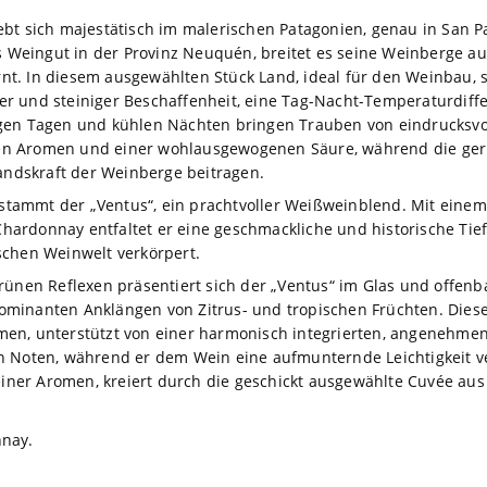
bt sich majestätisch im malerischen Patagonien, genau in San P
es Weingut in der Provinz Neuquén, breitet es seine Weinberge au
t. In diesem ausgewählten Stück Land, ideal für den Weinbau, 
r und steiniger Beschaffenheit, eine Tag-Nacht-Temperaturdiffe
gen Tagen und kühlen Nächten bringen Trauben von eindrucksvoll
siven Aromen und einer wohlausgewogenen Säure, während die ger
tandskraft der Weinberge beitragen.
ammt der „Ventus“, ein prachtvoller Weißweinblend. Mit einem s
ardonnay entfaltet er eine geschmackliche und historische Tie
schen Weinwelt verkörpert.
rünen Reflexen präsentiert sich der „Ventus“ im Glas und offen
t dominanten Anklängen von Zitrus- und tropischen Früchten. Dies
en, unterstützt von einer harmonisch integrierten, angenehmen 
 Noten, während er dem Wein eine aufmunternde Leichtigkeit verl
ner Aromen, kreiert durch die geschickt ausgewählte Cuvée au
nnay.