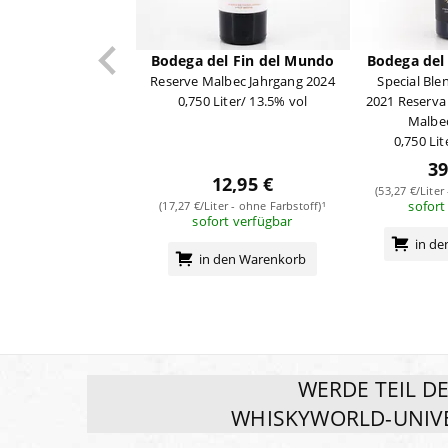
Bodega del Fin del Mundo
Bodega del
Reserve Malbec Jahrgang 2024
Special Ble
0,750 Liter/ 13.5% vol
2021 Reserva
Malbec
0,750 Lit
39
12,95 €
(53,27 €/Liter
sofort
(17,27 €/Liter - ohne Farbstoff)¹
sofort verfügbar
in d
in den Warenkorb
WERDE TEIL D
WHISKYWORLD-UNIV