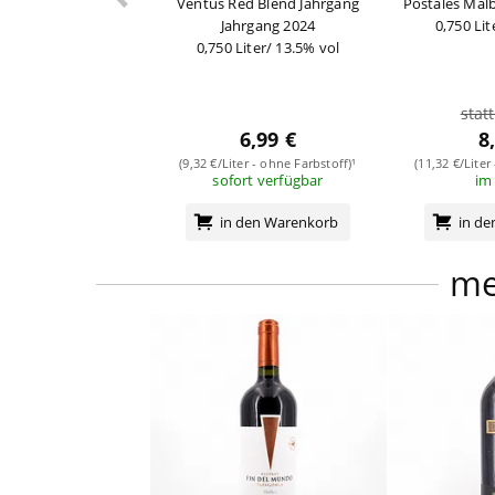
Ventus Red Blend Jahrgang
Postales Mal
Jahrgang 2024
0,750 Lit
0,750 Liter/ 13.5% vol
stat
6,99 €
8
(9,32 €/Liter - ohne Farbstoff)¹
(11,32 €/Liter
sofort verfügbar
im
in den Warenkorb
in d
me