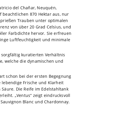
atricio del Chañar, Neuquén,
f beachtlichen 870 Hektar aus, nur
sprießen Trauben unter optimalen
renz von über 20 Grad Celsius, und
er Farbdichte hervor. Sie erfreuen
inge Luftfeuchtigkeit und minimale
orgfältig kuratierten Verhältnis
fe, welche die dynamischen und
bart schon bei der ersten Begegnung
e lebendige Frische und Klarheit
Säure. Die Reife im Edelstahltank
eiht. „Ventus“ zeigt eindrucksvoll
s Sauvignon Blanc und Chardonnay.