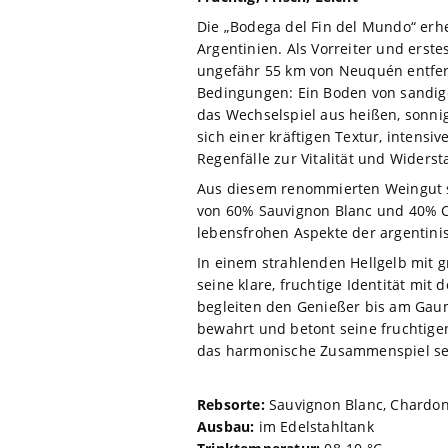
Die „Bodega del Fin del Mundo“ erhe
Argentinien. Als Vorreiter und erst
ungefähr 55 km von Neuquén entfern
Bedingungen: Ein Boden von sandige
das Wechselspiel aus heißen, sonni
sich einer kräftigen Textur, inten
Regenfälle zur Vitalität und Widers
Aus diesem renommierten Weingut st
von 60% Sauvignon Blanc und 40% Ch
lebensfrohen Aspekte der argentini
In einem strahlenden Hellgelb mit g
seine klare, fruchtige Identität mi
begleiten den Genießer bis am Gaum
bewahrt und betont seine fruchtigen
das harmonische Zusammenspiel sei
Rebsorte:
Sauvignon Blanc, Chardo
Ausbau:
im Edelstahltank