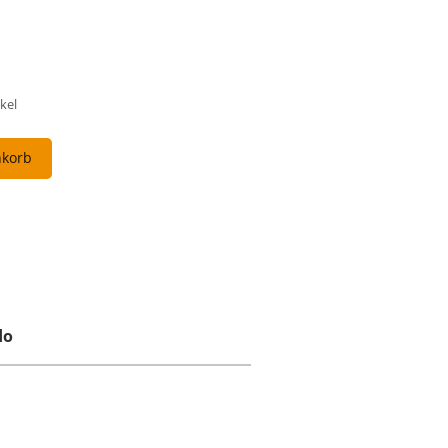
kel
nkorb
do