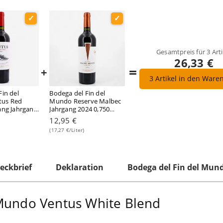
Gesamtpreis für
3
Arti
26,33 €
=
+
3
Artikel in den Ware
Fin del
Bodega del Fin del
tus Red
Mundo Reserve Malbec
ang Jahrgang
Jahrgang 2024 0,750
iter/ 13.5%
Liter/ 13.5% vol
12,95 €
(17,27 €/Liter)
eckbrief
Deklaration
Bodega del Fin del Mun
 Mundo Ventus White Blend