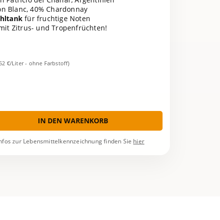
on Blanc, 40% Chardonnay
ahltank
für fruchtige Noten
mit Zitrus- und Tropenfrüchten!
,52 €/Liter - ohne Farbstoff)
IN DEN WARENKORB
nfos zur Lebensmittelkennzeichnung finden Sie
hier