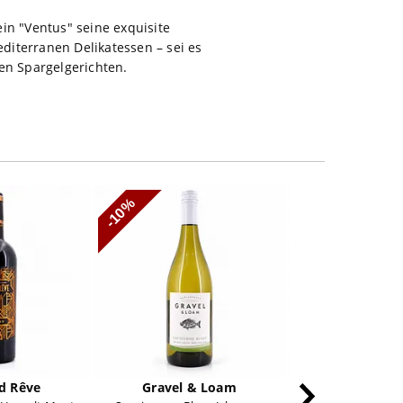
in "Ventus" seine exquisite
editerranen Delikatessen – sei es
nen Spargelgerichten.
-10%
d Rêve
Gravel & Loam
Masciant