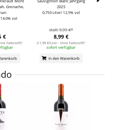
'Herault Mont
Sauvignnon Blanc Jahrgang
Olio Extra Vergine
rah, Grenache,
2025
Olivenöl Gentile d
gnan
0,750 Liter/ 12.5% vol
Essenzen der O
/ 14.0% vol
Mascianto
0,250 Lit
statt 9,99 €*
21,89
5 €
8,99 €
(87,56 €/Liter - ohn
sofort verf
ohne Farbstoff)¹
(11,99 €/Liter - ohne Farbstoff)¹
erfügbar
sofort verfügbar
in den Wa
Warenkorb
in den Warenkorb
ndo