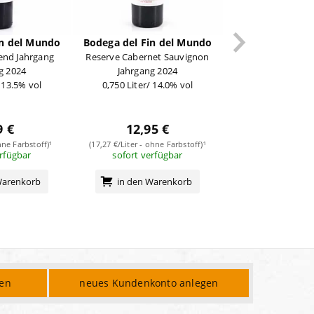
in del Mundo
Bodega del Fin del Mundo
end Jahrgang
Reserve Cabernet Sauvignon
g 2024
Jahrgang 2024
/ 13.5% vol
0,750 Liter/ 14.0% vol
9 €
12,95 €
hne Farbstoff)¹
(17,27 €/Liter - ohne Farbstoff)¹
erfügbar
sofort verfügbar
Warenkorb
in den Warenkorb
den
neues Kundenkonto anlegen