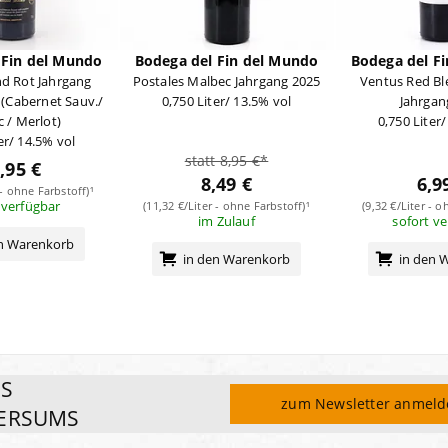
 Fin del Mundo
Bodega del Fin del Mundo
Bodega del F
nd Rot Jahrgang
Postales Malbec Jahrgang 2025
Ventus Red Bl
 (Cabernet Sauv./
0,750 Liter/ 13.5% vol
Jahrgan
 / Merlot)
0,750 Liter
er/ 14.5% vol
statt 8,95 €*
,95 €
8,49 €
6,9
 - ohne Farbstoff)¹
 verfügbar
(11,32 €/Liter - ohne Farbstoff)¹
(9,32 €/Liter - o
im Zulauf
sofort v
en Warenkorb
in den Warenkorb
in den 
ES
zum Newsletter anmel
ERSUMS