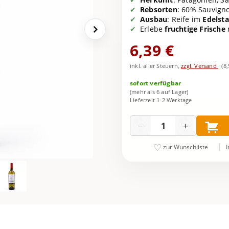
Rebsorten
: 60% Sauvign
Ausbau
: Reife im
Edelst
Erlebe
fruchtige Frische
6,39 €
inkl. aller Steuern,
zzgl. Versand
·
(8
sofort verfügbar
(mehr als 6 auf Lager)
Lieferzeit 1-2 Werktage
Menge
−
+
I
zur Wunschliste