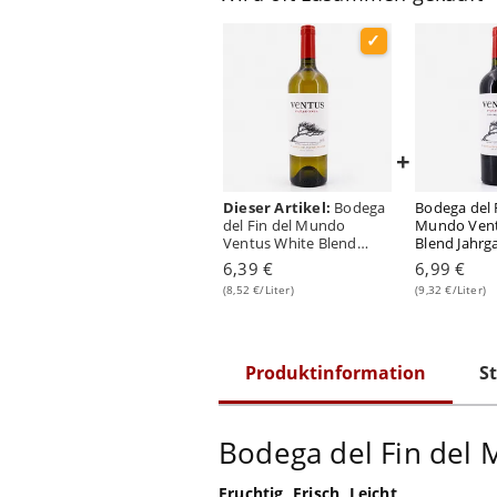
+
Dieser Artikel:
Bodega
Bodega del 
del Fin del Mundo
Mundo Ven
Ventus White Blend
Blend Jahrg
Jahrgang 2024 0,750
2024 0,750 L
6,39 €
6,99 €
Liter/ 14.0% vol
vol
(8,52 €/Liter)
(9,32 €/Liter)
Produktinformation
St
Bodega del Fin del
Fruchtig, Frisch, Leicht