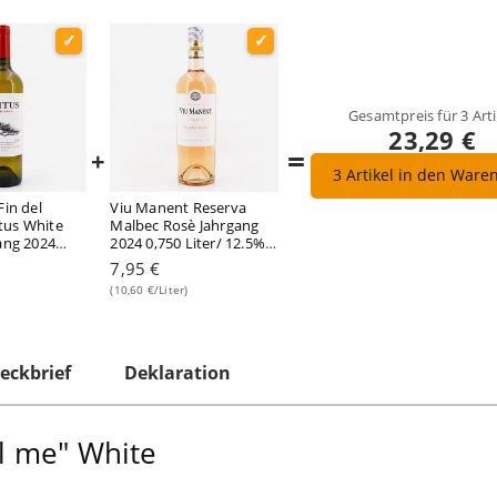
Gesamtpreis für
3
Arti
23,29 €
=
+
3
Artikel in den Ware
Fin del
Viu Manent Reserva
us White
Malbec Rosè Jahrgang
ang 2024
2024 0,750 Liter/ 12.5%
 14.0% vol
vol
7,95 €
(10,60 €/Liter)
eckbrief
Deklaration
ll me" White