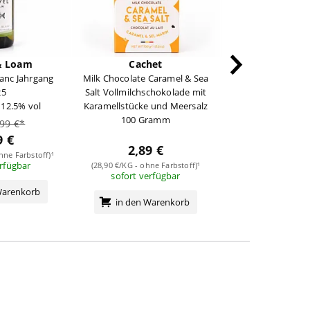
& Loam
Cachet
Edrado
anc Jahrgang
Milk Chocolate Caramel & Sea
Keramik-Tasse Höh
25
Salt Vollmilchschokolade mit
Durchmesser c
/ 12.5% vol
Karamellstücke und Meersalz
1 Stüc
100 Gramm
,99 €*
9 €
2,89 €
5,95 
ohne Farbstoff)¹
erfügbar
(28,90 €/KG - ohne Farbstoff)¹
(5,95 €/Stück - ohne
sofort verfügbar
sofort verf
Warenkorb
in den Warenkorb
in den Wa