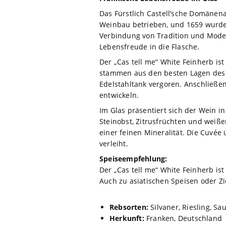
Das Fürstlich Castell’sche Domänena
Weinbau betrieben, und 1659 wurde 
Verbindung von Tradition und Modern
Lebensfreude in die Flasche.
Der „Cas tell me“ White Feinherb is
stammen aus den besten Lagen des W
Edelstahltank vergoren. Anschließen
entwickeln.
Im Glas präsentiert sich der Wein i
Steinobst, Zitrusfrüchten und weiße
einer feinen Mineralität. Die Cuvée
verleiht.
Speiseempfehlung:
Der „Cas tell me“ White Feinherb ist
Auch zu asiatischen Speisen oder Z
Rebsorten:
Silvaner, Riesling, S
Herkunft:
Franken, Deutschland