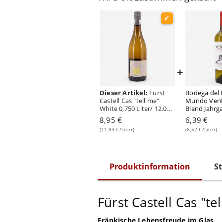
+
Dieser Artikel:
Fürst
Bodega del 
Castell Cas "tell me"
Mundo Vent
White 0,750 Liter/ 12.0%
Blend Jahrg
vol
0,750 Liter/
8,95 €
6,39 €
(11,93 €/Liter)
(8,52 €/Liter)
Produktinformation
St
Fürst Castell Cas "te
Fränkische Lebensfreude im Glas