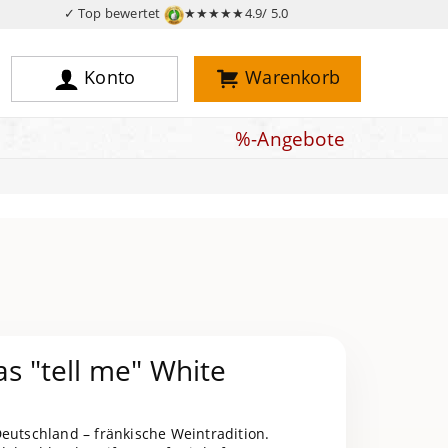
✓ Top bewertet
★★★★★
4.9/ 5.0
Konto
Warenkorb
%-Angebote
as "tell me" White
eutschland – fränkische Weintradition.