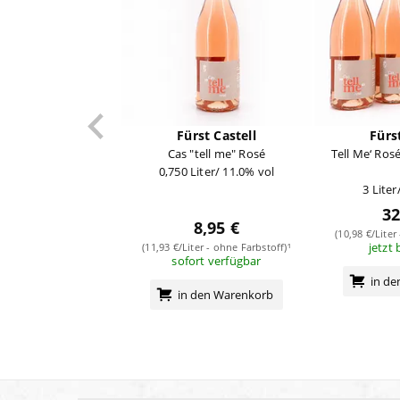
Fürst Castell
Fürs
Cas "tell me" Rosé
Tell Me‘ Rosé
0,750 Liter/ 11.0% vol
3 Liter
32
8,95 €
(10,98 €/Liter
jetzt 
(11,93 €/Liter - ohne Farbstoff)¹
sofort verfügbar
in d
in den Warenkorb