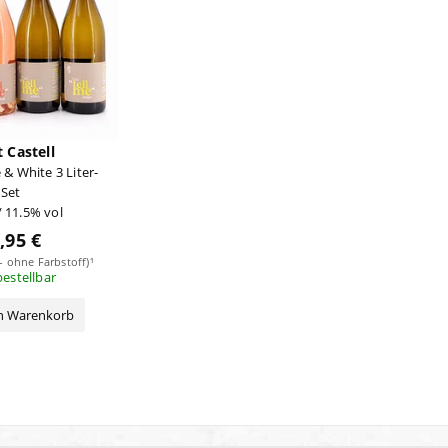
t Castell
 & White 3 Liter-
Set
/ 11.5% vol
,95 €
 - ohne Farbstoff)¹
bestellbar
en Warenkorb