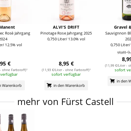
 Manent
ALVI'S DRIFT
Gravel 
ec Rosè Jahrgang
Pinotage Rose Jahrgang 2025
Sauvignnon Bl
2024
0,750 Liter/ 13.0% vol
20
er/ 12.5% vol
0,750 Liter
statt 9
8,9
,95 €
8,95 €
(11,99 €/Liter - 
sofort v
 - ohne Farbstoff)¹
(11,93 €/Liter - ohne Farbstoff)¹
 verfügbar
sofort verfügbar
in den 
en Warenkorb
in den Warenkorb
mehr von Fürst Castell