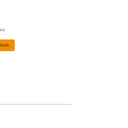
kel
nkorb