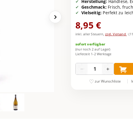
Herstellung:
Handlese, Ed
Geschmack:
Frisch, fruch
Vielseitig:
Perfekt zu le
8,95 €
inkl. aller Steuern,
zzgl. Versand
·
(1
sofort verfügbar
(nur noch 2 auf Lager)
Lieferzeit 1-2 Werktage
Menge
−
+
I
zur Wunschliste