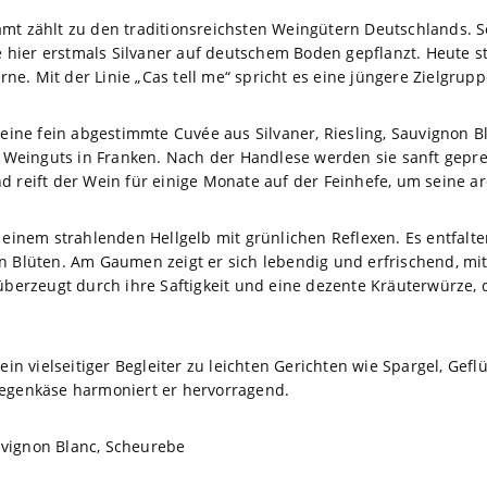
mt zählt zu den traditionsreichsten Weingütern Deutschlands. Se
hier erstmals Silvaner auf deutschem Boden gepflanzt. Heute s
e. Mit der Linie „Cas tell me“ spricht es eine jüngere Zielgrupp
t eine fein abgestimmte Cuvée aus Silvaner, Riesling, Sauvignon
einguts in Franken. Nach der Handlese werden sie sanft gepres
d reift der Wein für einige Monate auf der Feinhefe, um seine a
n einem strahlenden Hellgelb mit grünlichen Reflexen. Es entfal
n Blüten. Am Gaumen zeigt er sich lebendig und erfrischend, mit
 überzeugt durch ihre Saftigkeit und eine dezente Kräuterwürze, 
 ein vielseitiger Begleiter zu leichten Gerichten wie Spargel, Gefl
iegenkäse harmoniert er hervorragend.
auvignon Blanc, Scheurebe