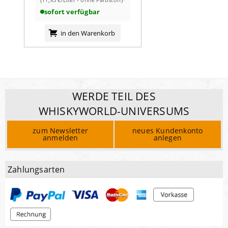
Seele und einem Hauch Rebellion – für alle, die lieber
ihren eigenen Traum leben, statt nur davon zu träumen.
sofort verfügbar
in den Warenkorb
WERDE TEIL DES
WHISKYWORLD-UNIVERSUMS
zum Newsletter
neues Kundenkonto
anmelden
anlegen
Zahlungsarten