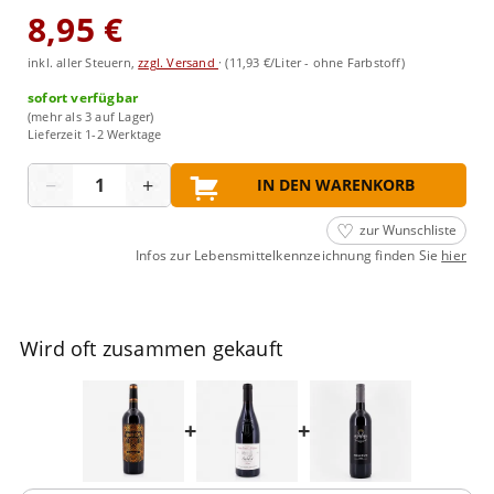
8,95 €
inkl. aller Steuern,
zzgl. Versand
·
(11,93 €/Liter - ohne Farbstoff)
sofort verfügbar
(mehr als 3 auf Lager)
Lieferzeit 1-2 Werktage
Menge
−
+
IN DEN WARENKORB
zur Wunschliste
Infos zur Lebensmittelkennzeichnung finden Sie
hier
Wird oft zusammen gekauft
+
+