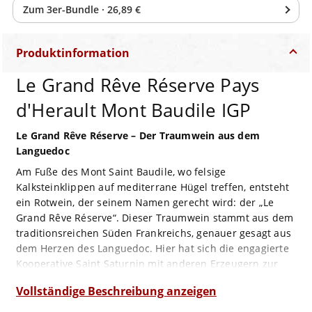
Zum
3
er-Bundle
·
26,89 €
Produktinformation
Le Grand Rêve Réserve Pays
d'Herault Mont Baudile IGP
Le Grand Rêve Réserve – Der Traumwein aus dem
Languedoc
Am Fuße des Mont Saint Baudile, wo felsige
Kalksteinklippen auf mediterrane Hügel treffen, entsteht
ein Rotwein, der seinem Namen gerecht wird: der „Le
Grand Rêve Réserve“. Dieser Traumwein stammt aus dem
traditionsreichen Süden Frankreichs, genauer gesagt aus
dem Herzen des Languedoc. Hier hat sich die engagierte
Kooperative Saint Saturnin mit anderen Erzeugern zur
Gemeinschaft „Fonjoya“ zusammengeschlossen, um
Vollständige Beschreibung anzeigen
Terroir-Vielfalt und Qualität neu zu definieren.