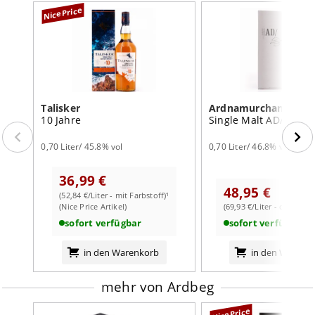
NicePrice
Talisker
Ardnamurchan
10 Jahre
Single Malt AD/
0,70 Liter/ 45.8% vol
0,70 Liter/ 46.8% vol
36,99 €
48,95 €
(52,84 €/Liter - mit Farbstoff)¹
(Nice Price Artikel)
(69,93 €/Liter - ohne Far
sofort verfügbar
sofort verfügbar
in den Warenkorb
in den Warenk
mehr von Ardbeg
NicePrice