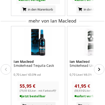
Sammlerstück
• Gelegenheit: ideal für Kenner, die kräftige
in den Warenkorb
in den Warenk
Islay‑Torfwhiskys mit Länge und Tiefe suchen – perfekt
als Geschenk oder Highlight im Regal
mehr von Ian Macleod
Erleben Sie
mit dem Smokehead 15 Jahre eine
Islay‑Rebellion, die gereift, intensiver und nuancierter
daherkommt – ein Feuerwerk aus Rauch, Kräutern und
Zitrus, das lange nachhallt.
Kaufen Sie Ihren Smokehead 15 Jahre
jetzt bei
whiskyworld.
Ian Macleod
Ian Macleod
Smokehead Tequila Cask
Smokehead Unfiltere
0,70 Liter/ 43.0% vol
0,70 Liter/ 46.0% vol
55,95 €
41,95 €
(79,93 €/Liter - mit Farbstoff)¹
(59,93 €/Liter - ohne Far
jetzt bestellbar
sofort verfügbar