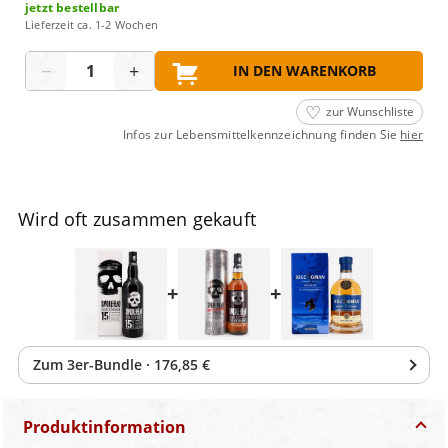
jetzt bestellbar
Lieferzeit ca. 1-2 Wochen
Menge
−
+
IN DEN WARENKORB
zur Wunschliste
Infos zur Lebensmittelkennzeichnung finden Sie
hier
Wird oft zusammen gekauft
+
+
Zum
3
er-Bundle
·
176,85 €
Produktinformation