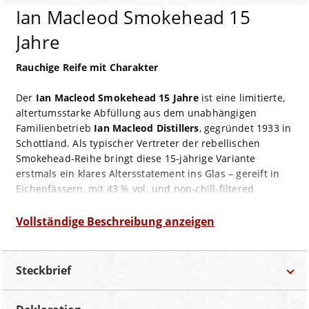
Ian Macleod Smokehead 15
Jahre
Rauchige Reife mit Charakter
Der
Ian Macleod Smokehead 15 Jahre
ist eine limitierte,
altertumsstarke Abfüllung aus dem unabhängigen
Familienbetrieb
Ian Macleod Distillers
, gegründet 1933 in
Schottland. Als typischer Vertreter der rebellischen
Smokehead‑Reihe bringt diese 15‑jährige Variante
erstmals ein klares Altersstatement ins Glas – gereift in
Eichenfässern, mit 43 % vol. und non‑chill‑filtered
veröffentlicht.
Vollständige Beschreibung anzeigen
Geschmacksprofil
Geruch:
dichter Lagerfeuerrauch, Rosmarin, Thymian,
Zitrusfrische, Vanille
Steckbrief
Geschmack:
kräftiger Torfrauch steht im Vordergrund –
begleitet von süßer Vanille, spritzigen Citrusnoten und
würzig‑kräuterigem Unterton (Rosmarin, Thymian)