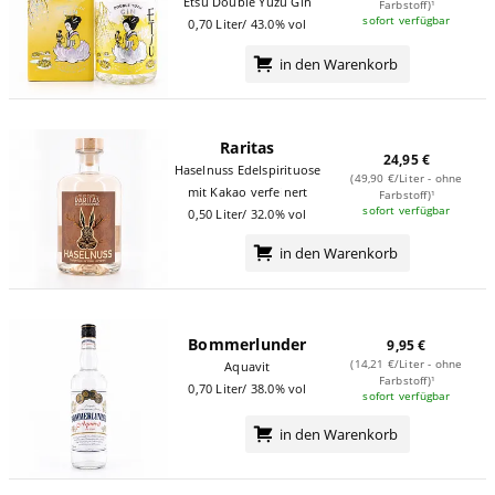
Etsu Double Yuzu Gin
Farbstoff)¹
sofort verfügbar
0,70 Liter/ 43.0% vol
in den Warenkorb
Raritas
24,95 €
Haselnuss Edelspirituose
(49,90 €/Liter - ohne
mit Kakao verfeinert
Farbstoff)¹
sofort verfügbar
0,50 Liter/ 32.0% vol
in den Warenkorb
Bommerlunder
9,95 €
(14,21 €/Liter - ohne
Aquavit
Farbstoff)¹
0,70 Liter/ 38.0% vol
sofort verfügbar
in den Warenkorb