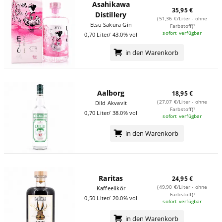
Asahikawa
35,95 €
Distillery
(51,36 €/Liter - ohne
Etsu Sakura Gin
Farbstoff)¹
sofort verfügbar
0,70 Liter/ 43.0% vol
in den Warenkorb
Aalborg
18,95 €
(27,07 €/Liter - ohne
Dild Akvavit
Farbstoff)¹
0,70 Liter/ 38.0% vol
sofort verfügbar
in den Warenkorb
Raritas
24,95 €
(49,90 €/Liter - ohne
Kaffeelikör
Farbstoff)¹
0,50 Liter/ 20.0% vol
sofort verfügbar
in den Warenkorb