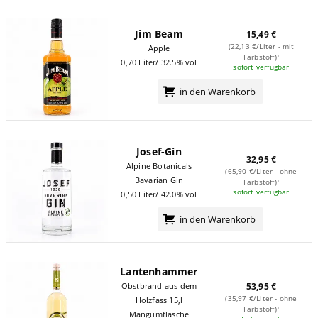
Jim Beam
15,49 €
(22,13 €/Liter - mit
Apple
Farbstoff)¹
0,70 Liter/ 32.5% vol
sofort verfügbar
in den Warenkorb
Josef-Gin
32,95 €
Alpine Botanicals
(65,90 €/Liter - ohne
Bavarian Gin
Farbstoff)¹
sofort verfügbar
0,50 Liter/ 42.0% vol
in den Warenkorb
Lantenhammer
Obstbrand aus dem
53,95 €
(35,97 €/Liter - ohne
Holzfass 15,l
Farbstoff)¹
Mangumflasche