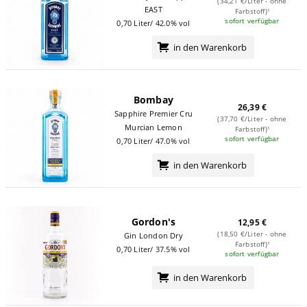
(34,21 €/Liter - ohne
EAST
Farbstoff)¹
sofort verfügbar
0,70 Liter/ 42.0% vol
in den Warenkorb
Bombay
26,39 €
Sapphire Premier Cru
(37,70 €/Liter - ohne
Murcian Lemon
Farbstoff)¹
sofort verfügbar
0,70 Liter/ 47.0% vol
in den Warenkorb
Gordon's
12,95 €
(18,50 €/Liter - ohne
Gin London Dry
Farbstoff)¹
0,70 Liter/ 37.5% vol
sofort verfügbar
in den Warenkorb