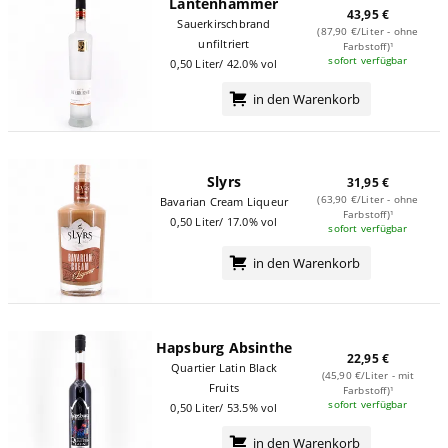
Lantenhammer
43,95 €
Sauerkirschbrand
(87,90 €/Liter - ohne
unfiltriert
Farbstoff)¹
sofort verfügbar
0,50 Liter/ 42.0% vol
in den Warenkorb
Slyrs
31,95 €
(63,90 €/Liter - ohne
Bavarian Cream Liqueur
Farbstoff)¹
0,50 Liter/ 17.0% vol
sofort verfügbar
in den Warenkorb
Hapsburg Absinthe
22,95 €
Quartier Latin Black
(45,90 €/Liter - mit
Fruits
Farbstoff)¹
sofort verfügbar
0,50 Liter/ 53.5% vol
in den Warenkorb