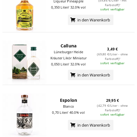
(59,86 €/Liter - mit
Liqueur Pineapple
Farbstoff)¹
0,350 Liter/ 32.0% vol
sofort verfügbar
in den Warenkorb
Calluna
3,49 €
Lüneburger Heide
(69,80 €/Liter - ohne
Kräuter Likör Miniatur
Farbstoff)¹
sofort verfügbar
0,050 Liter/ 32.0% vol
in den Warenkorb
Espolon
29,95 €
(42,79 €/Liter - ohne
Blanco
Farbstoff)¹
0,70 Liter/ 40.0% vol
sofort verfügbar
in den Warenkorb