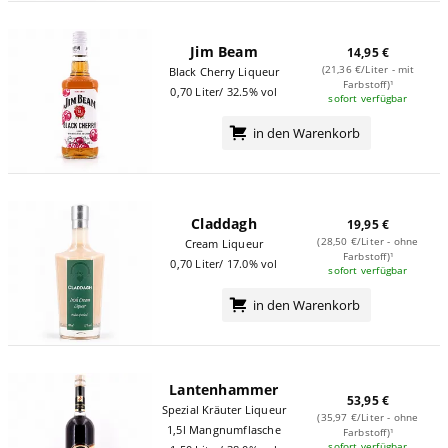
Jim Beam
14,95 €
(21,36 €/Liter - mit
Black Cherry Liqueur
Farbstoff)¹
0,70 Liter/ 32.5% vol
sofort verfügbar
in den Warenkorb
Claddagh
19,95 €
(28,50 €/Liter - ohne
Cream Liqueur
Farbstoff)¹
0,70 Liter/ 17.0% vol
sofort verfügbar
in den Warenkorb
Lantenhammer
53,95 €
Spezial Kräuter Liqueur
(35,97 €/Liter - ohne
1,5l Mangnumflasche
Farbstoff)¹
sofort verfügbar