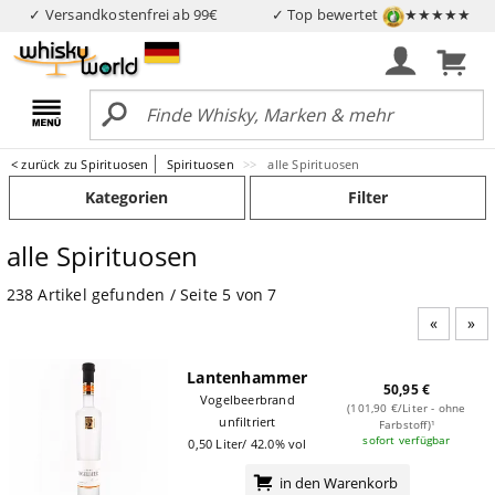
✓ Versandkostenfrei ab 99€
✓ Top bewertet
★★★★★
< zurück zu Spirituosen
Spirituosen
alle Spirituosen
Kategorien
Filter
alle Spirituosen
238 Artikel gefunden / Seite 5 von 7
Vorheri
Näc
Lantenhammer
50,95 €
Vogelbeerbrand
(101,90 €/Liter - ohne
unfiltriert
Farbstoff)¹
sofort verfügbar
0,50 Liter/ 42.0% vol
in den Warenkorb