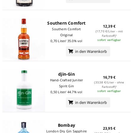
Southern Comfort
12,39 €
Southern Comfort
(17,70 €/Liter - mit
Original
Farbstoff)¹
sofort verfügbar
0,70 Liter/ 35.0% vol
in den Warenkorb
djin-Gin
16,79 €
Hand-Crafted Juniter
(33,58 €/Liter - ohne
Spirit Gin
Farbstoff)¹
sofort verfügbar
0,50 Liter/ 44.7% vol
in den Warenkorb
Bombay
23,95 €
London Dry Gin Sapphire