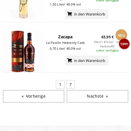
sofort verfügbar
1,50 Liter/ 40.0% vol
in den Warenkorb
NEU
Zacapa
65,95 €
(94,21 €/Liter - mit
La Pasión Heavenly Cask
TIPP!
Farbstoff)¹
0,70 Liter/ 40.0% vol
sofort verfügbar
in den Warenkorb
1
7
Vorherige
Seite
Nächste
Seite