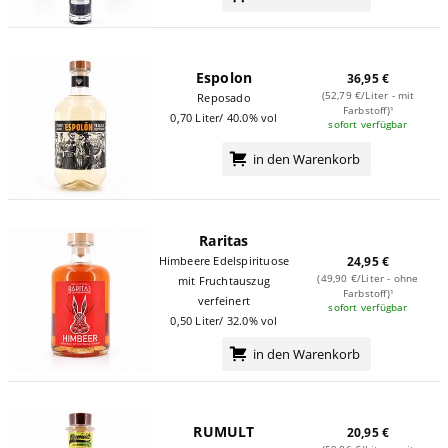
Espolon
36,95 €
(52,79 €/Liter - mit
Reposado
Farbstoff)¹
0,70 Liter/ 40.0% vol
sofort verfügbar
in den Warenkorb
Raritas
Himbeere Edelspirituose
24,95 €
(49,90 €/Liter - ohne
mit Fruchtauszug
Farbstoff)¹
verfeinert
sofort verfügbar
0,50 Liter/ 32.0% vol
in den Warenkorb
RUMULT
20,95 €