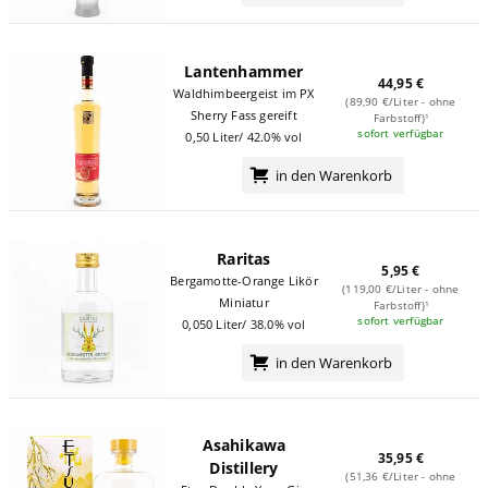
Lantenhammer
44,95 €
Waldhimbeergeist im PX
(89,90 €/Liter - ohne
Sherry Fass gereift
Farbstoff)¹
sofort verfügbar
0,50 Liter/ 42.0% vol
in den Warenkorb
Raritas
5,95 €
Bergamotte-Orange Likör
(119,00 €/Liter - ohne
Miniatur
Farbstoff)¹
sofort verfügbar
0,050 Liter/ 38.0% vol
in den Warenkorb
Asahikawa
35,95 €
Distillery
(51,36 €/Liter - ohne